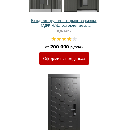
Входная группа с терморазрывом,
МДФ RAL, остеклением,
отбойниками и бугельными ручками
КД-1452
200 000
от
рублей
Оформить
предзаказ