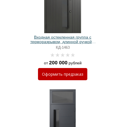
Входная остекленная группа с
терморазрывом, длинной ручкой и
панелями МДФ графит с линейным
КД-1463
фрезерованием
200 000
от
рублей
Оформить
предзаказ