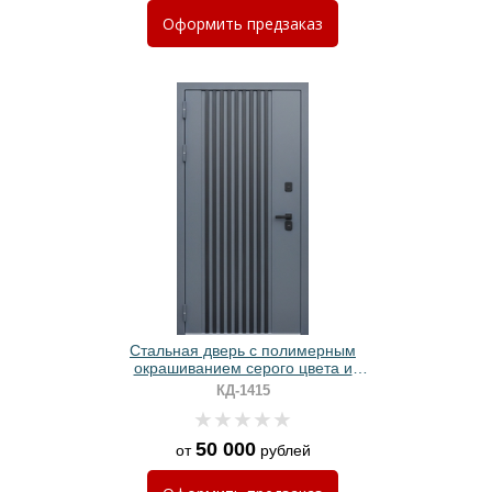
Оформить
предзаказ
Стальная дверь с полимерным
окрашиванием серого цвета и
вертикальными черными рейками
КД-1415
50 000
от
рублей