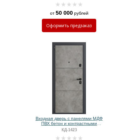
50 000
от
рублей
Оформить
предзаказ
Входная дверь с панелями МДФ
ПВХ бетон и контрастными
наличниками
КД-1423