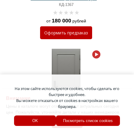
и серыми панелями МДФ антрацит
КД-1367
180 000
от
рублей
Оформить
предзаказ
На этом сайте используются cookies, чтобы сделать его
быстрее и удобнее.
Внимание
Вы можете отказаться от cookies в настройках вашего
Цены в каталоге могут отличаться от актуальных сегодня
браузера.
цен. Пожалуйста, уточняйте детали у наших менеджеров.
Хорошо
OK
Посмотреть список cookies
Стальная термодверь с серыми
окрашенными панелями МДФ RAL
с электронным замком
КД-1366