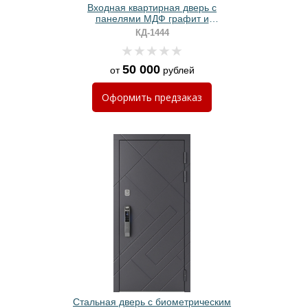
Входная квартирная дверь с
панелями МДФ графит и
вертикальной черной полоской
КД-1444
50 000
от
рублей
Оформить
предзаказ
Стальная дверь с биометрическим