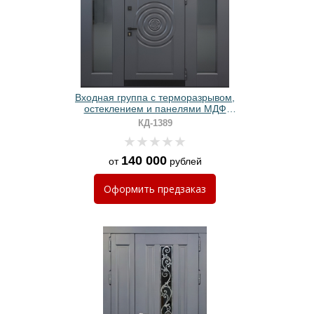
Входная группа с терморазрывом,
остеклением и панелями МДФ
антрацит
КД-1389
140 000
от
рублей
Оформить
предзаказ