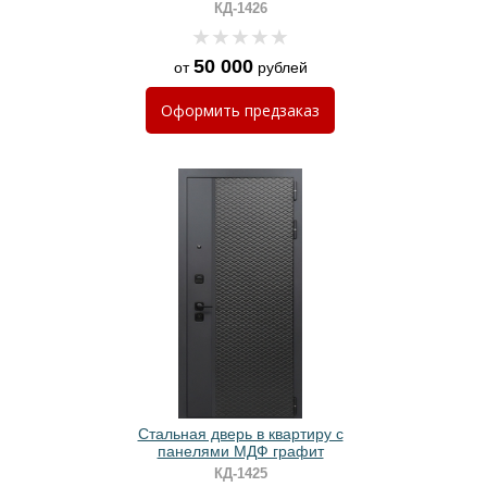
бетон
КД-1426
50 000
от
рублей
Оформить
предзаказ
Стальная дверь в квартиру с
панелями МДФ графит
КД-1425