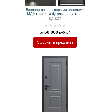
Входная дверь с серыми панелями
МДФ графит и бугельной ручкой с
подсветкой
КД-1372
60 000
от
рублей
Оформить
предзаказ