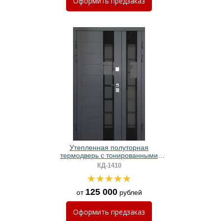
Оформить
предзаказ
Утепленная полуторная
термодверь с тонированными
стеклами и панелями МДФ графит
КД-1410
125 000
от
рублей
Оформить
предзаказ