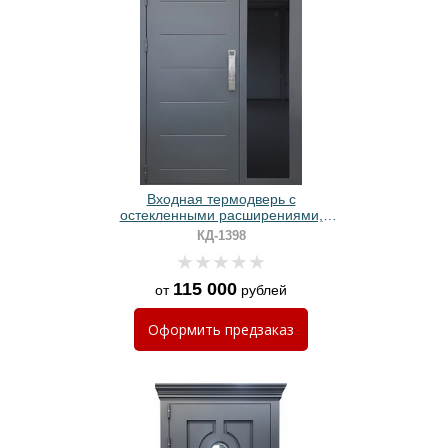
Входная термодверь с
остекленными расширениями,
выдавленным рисунком,
КД-1398
электронным замком и серым
порошковым покрытием
115 000
от
рублей
Оформить
предзаказ