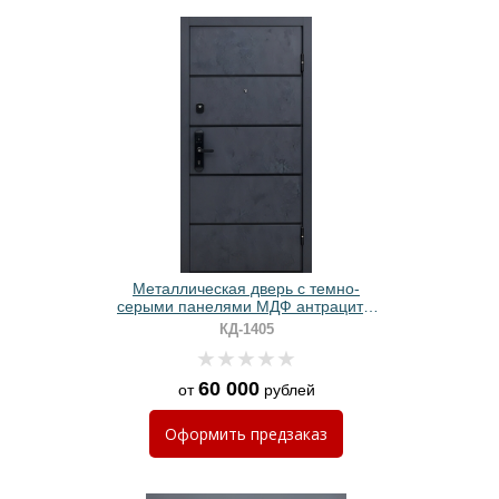
Металлическая дверь с темно-
серыми панелями МДФ антрацит с
электронным замком
КД-1405
60 000
от
рублей
Оформить
предзаказ