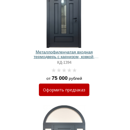
Металлофиленчатая входная
термодверь с карнизом, ковкой,
остеклением и порошковой
КД-1394
покраской антрацит
75 000
от
рублей
Оформить
предзаказ