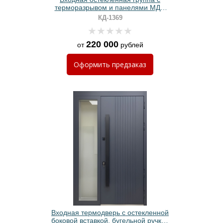
терморазрывом и панелями МДФ
цвета антрацит
КД-1369
220 000
от
рублей
Оформить
предзаказ
Входная термодверь с остекленной
боковой вставкой, бугельной ручкой