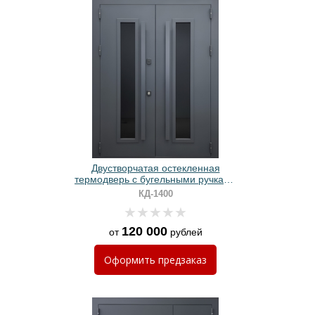
Двустворчатая остекленная
термодверь с бугельными ручками
и полимерным окрашиванием
КД-1400
графит
120 000
от
рублей
Оформить
предзаказ