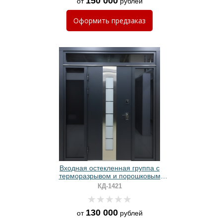
150 000
от
рублей
Оформить
предзаказ
Входная остекленная группа с
терморазрывом и порошковым
черным окрашиванием
КД-1421
130 000
от
рублей