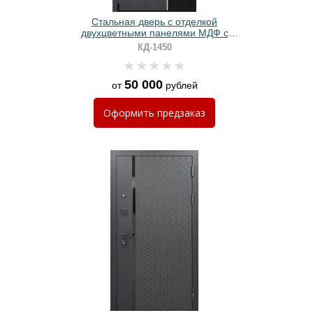
Стальная дверь с отделкой
двухцветными панелями МДФ с
хромированной вертикальной
КД-1450
полоской
50 000
от
рублей
Оформить
предзаказ