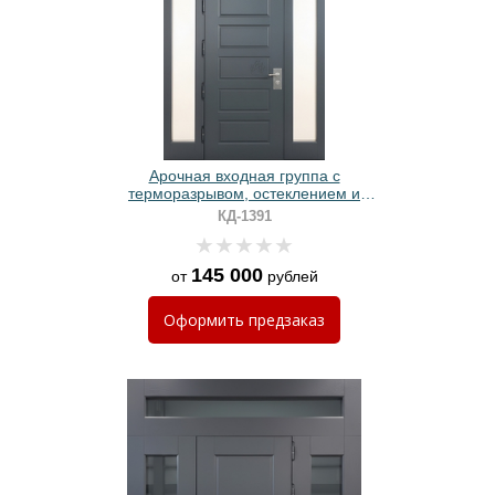
Арочная входная группа с
терморазрывом, остеклением и
панелями МДФ антрацит
КД-1391
145 000
от
рублей
Оформить
предзаказ