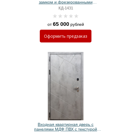
замком и фрезерованными
плитами МДФ графит
КД-1431
65 000
от
рублей
Оформить
предзаказ
Входная квартирная дверь с
панелями МДФ ПВХ с текстурой