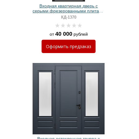
Входная квартирная дверь с
серыми фрезерованными плитами
МДФ
КД-1370
40 000
от
рублей
Оформить
предзаказ
Входная остекленная группа с