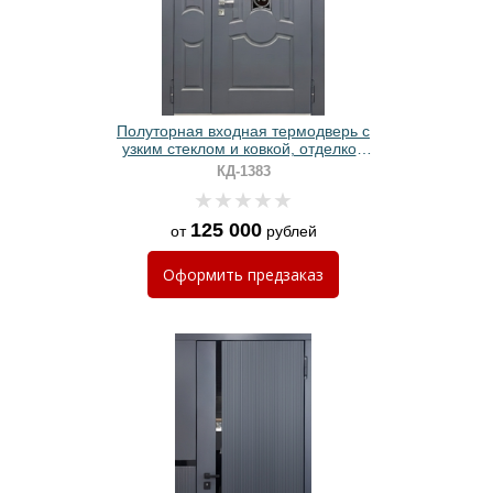
Полуторная входная термодверь с
узким стеклом и ковкой, отделкой
МДФ цвета графит
КД-1383
125 000
от
рублей
Оформить
предзаказ