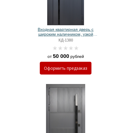
Входная квартирная дверь с
широким наличником, узкой
вставкой стекла и панелями МДФ
КД-1380
графит
50 000
от
рублей
Оформить
предзаказ