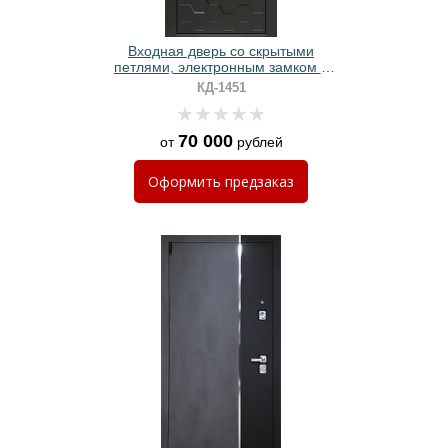
Входная дверь со скрытыми
петлями, электронным замком и
панелями МДФ с 3D фрезеровкой
КД-1451
70 000
от
рублей
Оформить
предзаказ