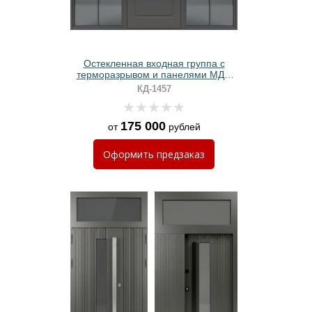
Остекленная входная группа с
терморазрывом и панелями МДФ
графит
КД-1457
175 000
от
рублей
Оформить
предзаказ