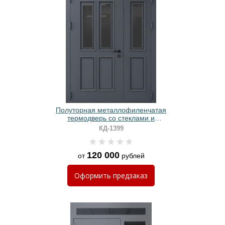
Полуторная металлофиленчатая
термодверь со стеклами и
порошковой покраской цвета
КД-1399
графит
120 000
от
рублей
Оформить
предзаказ