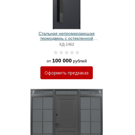
Стальная непромерзающая
термодверь с остекленной
фрамугой, бугельными ручками и
КД-1462
серыми панелями МДФ
100 000
от
рублей
Оформить
предзаказ