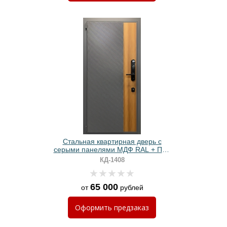
Стальная квартирная дверь с
серыми панелями МДФ RAL + ПВХ
и биометрическим замком
КД-1408
65 000
от
рублей
Оформить
предзаказ