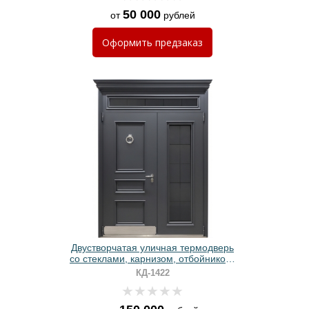
50 000
от
рублей
Оформить
предзаказ
Двустворчатая уличная термодверь
со стеклами, карнизом, отбойником,
кнокером, металлобагетом и серым
КД-1422
полимерным покрытием