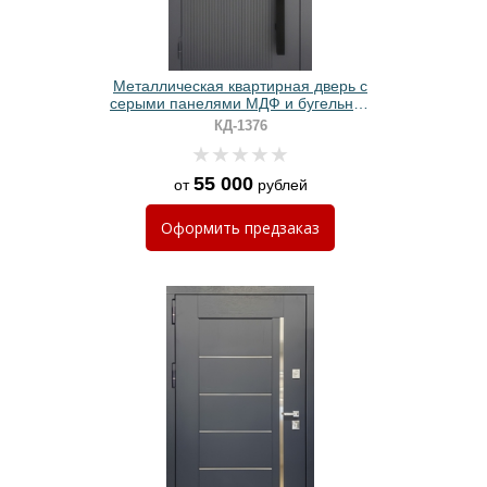
Металлическая квартирная дверь с
серыми панелями МДФ и бугельной
длинной ручкой
КД-1376
55 000
от
рублей
Оформить
предзаказ