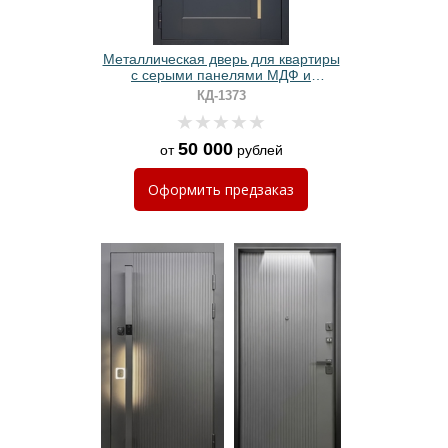
Металлическая дверь для квартиры
с серыми панелями МДФ и
молдинговыми вставками
КД-1373
50 000
от
рублей
Оформить
предзаказ