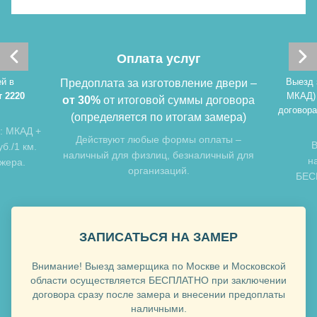
Хочу такую
Оплата услуг
й в
Выезд 
Предоплата за изготовление двери –
т 2220
МКАД)
от 30%
от итоговой суммы договора
договора
(определяется по итогам замера)
: МКАД +
Хочу такую
Действуют любые формы оплаты –
В
б./1 км.
наличный для физлиц, безналичный для
н
джера.
организаций.
БЕСП
ЗАПИСАТЬСЯ НА ЗАМЕР
Внимание! Выезд замерщика по Москве и Московской
Хочу такую
области осуществляется БЕСПЛАТНО при заключении
договора сразу после замера и внесении предоплаты
наличными.