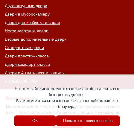
Двухконтурные двери
Двери в мусорокамеру
Двери для хозблока и сарая
Нестандартные двери
Вторые дополнительные двери
Стандартные двери
Двери престиж-класса
Двери комфорт-класса
Двери с 4-ым классом защиты
С узким стеклом
На этом сайте используются cookies, чтобы сделать его
Двери на лестничную площадку
быстрее и удобнее.
Остекленные противопожарные двери
Внимание
Вы можете отказаться от cookies в настройках вашего
Цены в каталоге могут отличаться от актуальных сегодня
браузера.
С тонированным стеклом
цен. Пожалуйста, уточняйте детали у наших менеджеров.
С остекленной фрамугой
Хорошо
OK
Посмотреть список cookies
Усиленные
С большим стеклом