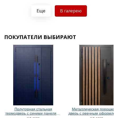
Еще
В галерею
Хочу такую
ПОКУПАТЕЛИ ВЫБИРАЮТ
Хочу такую
Хочу такую
Полуторная стальная
Металлическая порошков
термодверь с синими панелями
дверь с реечным оформле
МДФ RAL и ручкой с LED-
и длинной ручкой-скобо