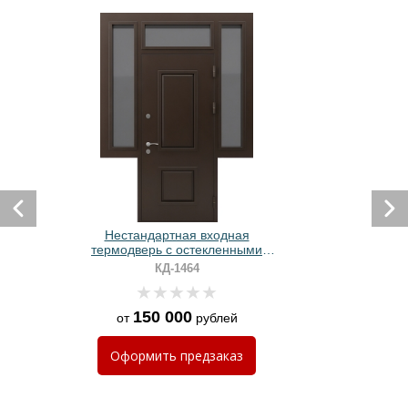
Нестандартная входная
термодверь с остекленными
вставками, металлофиленкой и
КД-1464
МДФ
150 000
от
рублей
Оформить
предзаказ