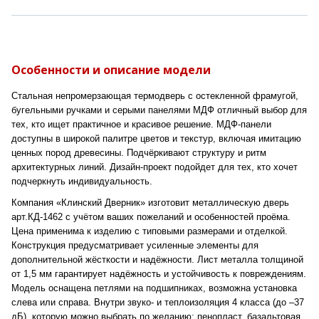
Особенности и описание модели
Стальная непромерзающая термодверь с остекленной фрамугой,
бугельными ручками и серыми панелями МДФ отличный выбор для
тех, кто ищет практичное и красивое решение. МДФ-панели
доступны в широкой палитре цветов и текстур, включая имитацию
ценных пород древесины. Подчёркивают структуру и ритм
архитектурных линий. Дизайн-проект подойдет для тех, кто хочет
подчеркнуть индивидуальность.
Компания «Клинский Дверник» изготовит металлическую дверь
арт.КД-1462 с учётом ваших пожеланий и особенностей проёма.
Цена применима к изделию с типовыми размерами и отделкой.
Конструкция предусматривает усиленные элементы для
дополнительной жёсткости и надёжности. Лист металла толщиной
от 1,5 мм гарантирует надёжность и устойчивость к повреждениям.
Модель оснащена петлями на подшипниках, возможна установка
слева или справа. Внутри звуко- и теплоизоляция 4 класса (до –37
дБ), которую можно выбрать по желанию: пенопласт, базальтовая