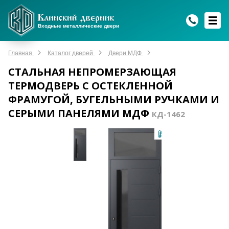
WhatsApp
WhatsApp
Telegram
Max
Max
Входные металлические двери
Мы онлайн!
Мы онлайн!
Мы онлайн!
Мы онлайн!
Мы онлайн!
Главная
Каталог дверей
Двери МДФ
СТАЛЬНАЯ НЕПРОМЕРЗАЮЩАЯ
ТЕРМОДВЕРЬ С ОСТЕКЛЕННОЙ
ФРАМУГОЙ, БУГЕЛЬНЫМИ РУЧКАМИ И
СЕРЫМИ ПАНЕЛЯМИ МДФ
КД-1462