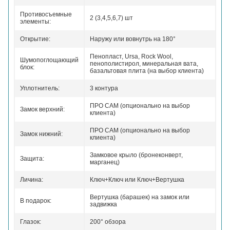
Противосъемные
2 (3,4,5,6,7) шт
элементы:
Открытие:
Наружу или вовнутрь на 180°
Пенопласт, Ursa, Rock Wool,
Шумопоглощающий
пенополистирол, минеральная вата,
блок:
базальтовая плита (на выбор клиента)
Уплотнитель:
3 контура
ПРО САМ (опционально на выбор
Замок верхний:
клиента)
ПРО САМ (опционально на выбор
Замок нижний:
клиента)
Замковое крыло (бронеконверт,
Защита:
марганец)
Личина:
Ключ+Ключ или Ключ+Вертушка
Вертушка (барашек) на замок или
В подарок:
задвижка
Глазок:
200° обзора