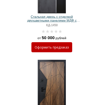
Стальная дверь с отделкой
двухцветными панелями МДФ с
хромированной вертикальной
КД-1450
полоской
50 000
от
рублей
Оформить
предзаказ