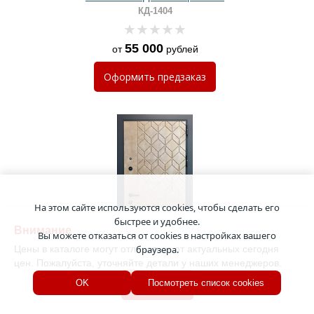
вставкой
КД-1404
55 000
от
рублей
Оформить
предзаказ
На этом сайте используются cookies, чтобы сделать его
быстрее и удобнее.
Внимание
Вы можете отказаться от cookies в настройках вашего
Цены в каталоге могут отличаться от актуальных сегодня
браузера.
цен. Пожалуйста, уточняйте детали у наших менеджеров.
Хорошо
OK
Посмотреть список cookies
Металлическая квартирная дверь с
панелями МДФ с фрезерованным
рисунком
КД-1403