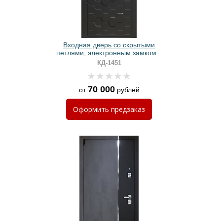
Входная дверь со скрытыми
петлями, электронным замком и
панелями МДФ с 3D фрезеровкой
КД-1451
70 000
от
рублей
Оформить
предзаказ