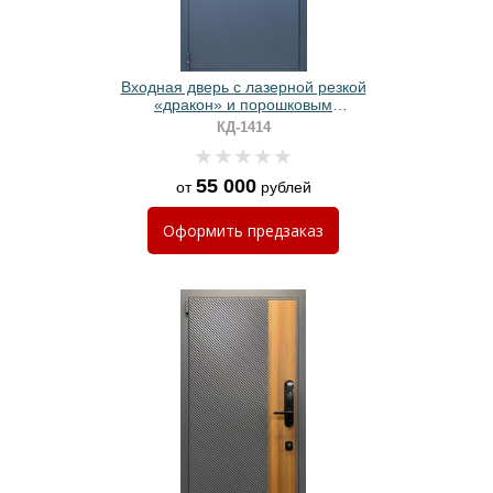
Входная дверь с лазерной резкой
«дракон» и порошковым
напылением муар
КД-1414
55 000
от
рублей
Оформить
предзаказ