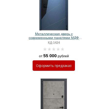
Металлическая дверь с
современными панелями МДФ
сине-черного цвета
КД-1424
55 000
от
рублей
Оформить
предзаказ