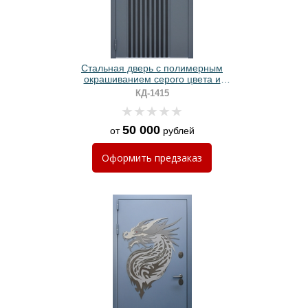
Стальная дверь с полимерным
окрашиванием серого цвета и
вертикальными черными рейками
КД-1415
50 000
от
рублей
Оформить
предзаказ