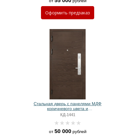
55 000
от
рублей
Оформить
предзаказ
Стальная дверь с панелями МДФ
коричневого цвета и
хромированной вставкой
КД-1441
50 000
от
рублей