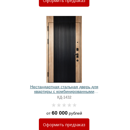
Оформить
предзаказ
Нестандартная стальная дверь для
квартиры с комбинированными
панелями МДФ
КД-1432
60 000
от
рублей
Оформить
предзаказ