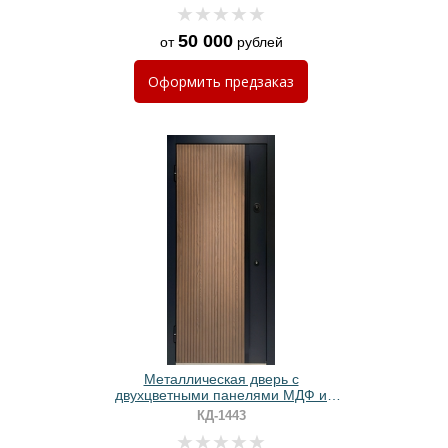
50 000
от
рублей
Оформить
предзаказ
Металлическая дверь с
двухцветными панелями МДФ и
бугельной ручкой
КД-1443