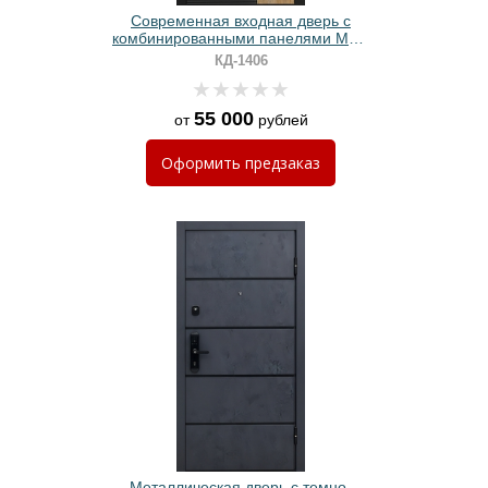
Современная входная дверь с
комбинированными панелями MDF
черного цвета
КД-1406
55 000
от
рублей
Оформить
предзаказ
Металлическая дверь с темно-