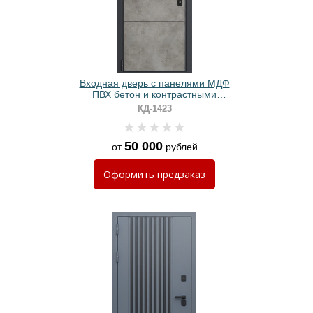
Входная дверь с панелями МДФ
ПВХ бетон и контрастными
наличниками
КД-1423
50 000
от
рублей
Оформить
предзаказ