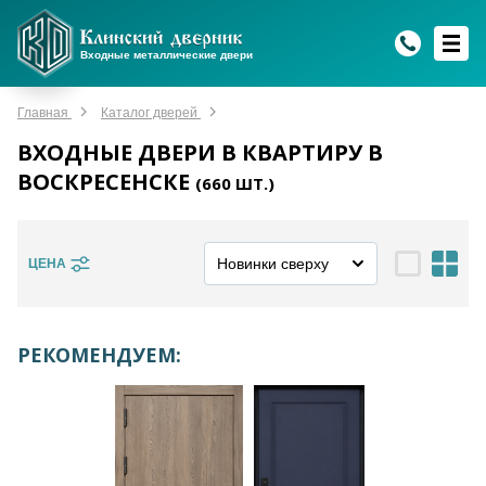
WhatsApp
WhatsApp
Telegram
Max
Max
Входные металлические двери
Мы онлайн!
Мы онлайн!
Мы онлайн!
Мы онлайн!
Мы онлайн!
Главная
Каталог дверей
ВХОДНЫЕ ДВЕРИ В КВАРТИРУ В
ВОСКРЕСЕНСКЕ
(
660
ШТ.)
ЦЕНА
РЕКОМЕНДУЕМ: