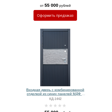
55 000
от
рублей
Оформить
предзаказ
Входная дверь с комбинированной
отделкой из синих панелей МДФ +
вставка ПВХ
КД-1442