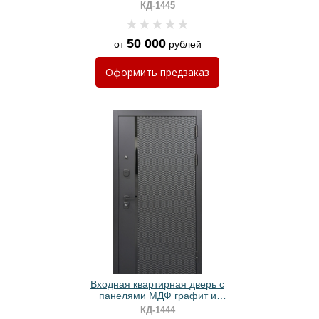
молдингом
КД-1445
50 000
от
рублей
Оформить
предзаказ
Входная квартирная дверь с
панелями МДФ графит и
вертикальной черной полоской
КД-1444