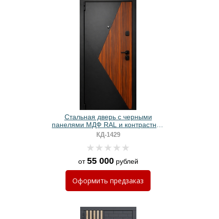
Стальная дверь с черными
панелями МДФ RAL и контрастной
вставкой ПВХ
КД-1429
55 000
от
рублей
Оформить
предзаказ