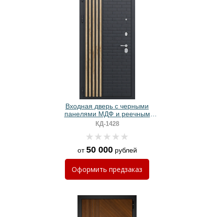
Входная дверь с черными
панелями МДФ и реечным
дизайном
КД-1428
50 000
от
рублей
Оформить
предзаказ