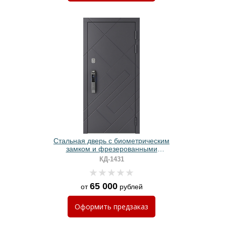
Стальная дверь с биометрическим
замком и фрезерованными
плитами МДФ графит
КД-1431
65 000
от
рублей
Оформить
предзаказ