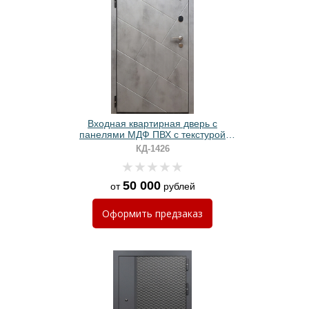
Входная квартирная дверь с
панелями МДФ ПВХ с текстурой
бетон
КД-1426
50 000
от
рублей
Оформить
предзаказ