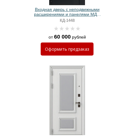
Входная дверь с неподвижными
расширениями и панелями МДФ
черного цвета
КД-1448
60 000
от
рублей
Оформить
предзаказ