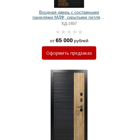
Входная дверь с составными
панелями МДФ, скрытыми петлями
и электронным замком
КД-1407
65 000
от
рублей
Оформить
предзаказ