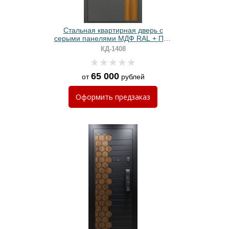
Стальная квартирная дверь с
серыми панелями МДФ RAL + ПВХ
и биометрическим замком
КД-1408
65 000
от
рублей
Оформить
предзаказ