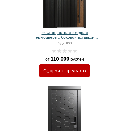
Нестандартная входная
термодверь с боковой вставкой,
бугельной ручкой, черными
КД-1453
панелями МДФ со вставкой шпона
110 000
от
рублей
Оформить
предзаказ