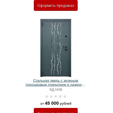
Оформить
предзаказ
Стальная дверь с зеленым
порошковым покрытием и лазерной
резкой
КД-1438
45 000
от
рублей