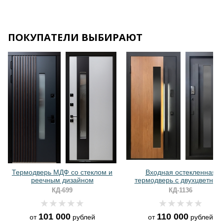
ПОКУПАТЕЛИ ВЫБИРАЮТ
модверь МДФ со стеклом и
Входная остекленная
реечным дизайном
термодверь с двухцветными
панелями МДФ и длинной
КД-699
КД-1136
ручкой с LED-подсветкой
101 000
110 000
от
рублей
от
рублей