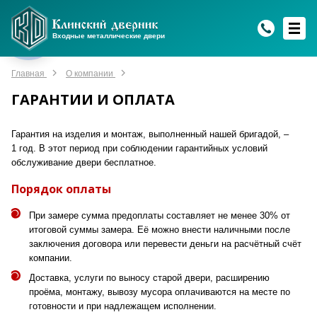
WhatsApp
WhatsApp
Telegram
Max
Max
Входные металлические двери
Мы онлайн!
Мы онлайн!
Мы онлайн!
Мы онлайн!
Мы онлайн!
Главная
О компании
ГАРАНТИИ И ОПЛАТА
Гарантия на изделия и монтаж, выполненный нашей бригадой, –
1 год. В этот период при соблюдении гарантийных условий
обслуживание двери бесплатное.
Порядок оплаты
При замере сумма предоплаты составляет не менее 30% от
итоговой суммы замера.
Её можно внести наличными после
заключения договора или перевести деньги на расчётный счёт
компании.
Доставка, услуги по выносу старой двери, расширению
проёма, монтажу, вывозу мусора оплачиваются на месте по
готовности и при надлежащем исполнении.