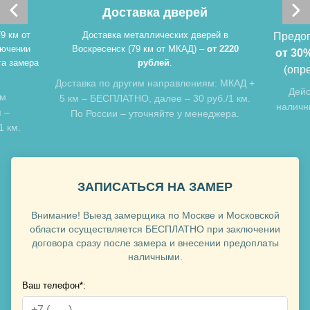
Доставка дверей
Опла
Доставка металлических дверей в
Предоплата за 
Воскресенск (79 км от МКАД) –
от 2220
от 30%
от итог
рублей
.
(определяется
Доставка по другим направлениям: МКАД +
Действуют лю
5 км – БЕСПЛАТНО, далее – 30 руб./1 км.
наличный для фи
По России – уточняйте у менеджера.
орг
ЗАПИСАТЬСЯ НА ЗАМЕР
Внимание! Выезд замерщика по Москве и Московской
области осуществляется БЕСПЛАТНО при заключении
договора сразу после замера и внесении предоплаты
наличными.
Ваш телефон*: