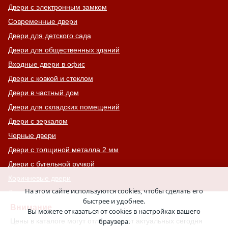
Двери с электронным замком
Современные двери
Двери для детского сада
Двери для общественных зданий
Входные двери в офис
Двери с ковкой и стеклом
Двери в частный дом
Двери для складских помещений
Двери с зеркалом
Черные двери
Двери с толщиной металла 2 мм
Двери с бугельной ручкой
Коричневые двери
На этом сайте используются cookies, чтобы сделать его
Для гостиниц, отелей, хостелов
быстрее и удобнее.
Взломостойкие двери
Внимание
Вы можете отказаться от cookies в настройках вашего
Левые двери
Цены в каталоге могут отличаться от актуальных сегодня
браузера.