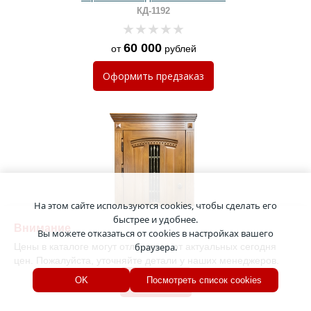
окрашенными плитами МДФ RAL
КД-1192
60 000
от
рублей
Оформить
предзаказ
На этом сайте используются cookies, чтобы сделать его
быстрее и удобнее.
Внимание
Вы можете отказаться от cookies в настройках вашего
Цены в каталоге могут отличаться от актуальных сегодня
браузера.
цен. Пожалуйста, уточняйте детали у наших менеджеров.
Хорошо
OK
Посмотреть список cookies
Стальная термодверь с карнизом,
ковкой, стеклом, кнокером и
отделкой из массива
КД-1162