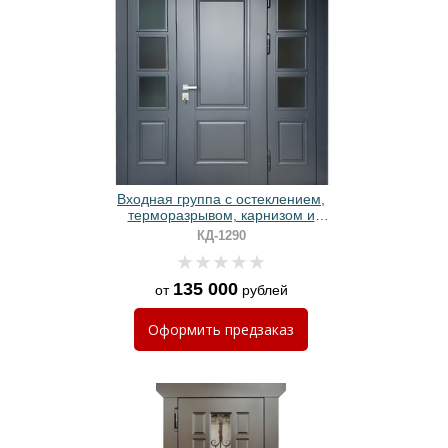
Входная группа с остеклением,
терморазрывом, карнизом и
панелями МДФ RAL
КД-1290
135 000
от
рублей
Оформить
предзаказ