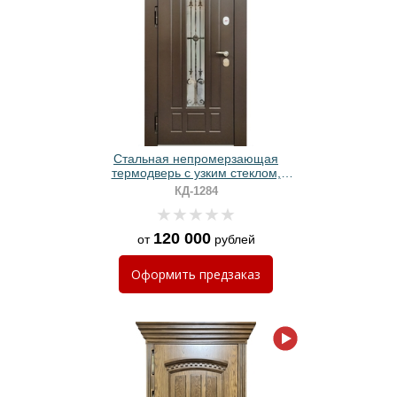
Стальная непромерзающая
термодверь с узким стеклом,
решеткой, карнизом и МДФ
КД-1284
панелями
120 000
от
рублей
Оформить
предзаказ