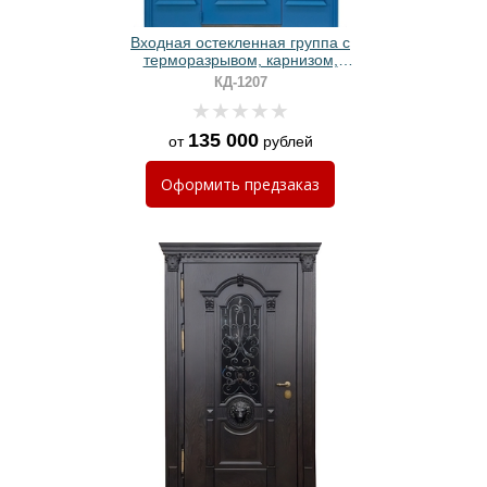
Входная остекленная группа с
терморазрывом, карнизом,
металлобагетом и синим
КД-1207
порошковым напылением
135 000
от
рублей
Оформить
предзаказ