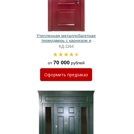
Утепленная металлобагетная
термодверь с карнизом и
порошковым покрытием красного
КД-1264
цвета
70 000
от
рублей
Оформить
предзаказ