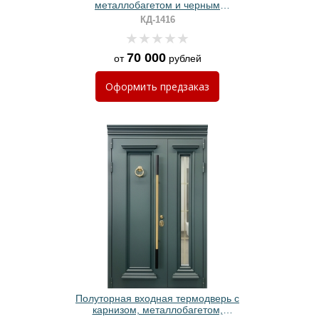
металлобагетом и черным
полимерным покрытием
КД-1416
70 000
от
рублей
Оформить
предзаказ
Полуторная входная термодверь с
карнизом, металлобагетом,