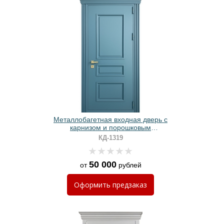
Металлобагетная входная дверь с
карнизом и порошковым
окрашиванием RAL 5009
КД-1319
50 000
от
рублей
Оформить
предзаказ