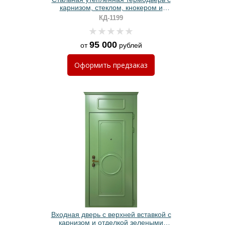
карнизом, стеклом, кнокером и
отбойником (отделка МДФ RAL)
КД-1199
95 000
от
рублей
Оформить
предзаказ
Входная дверь с верхней вставкой с
карнизом и отделкой зелеными