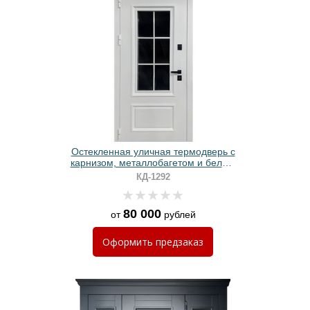
Остекленная уличная термодверь с
карнизом, металлобагетом и белым
полимерным покрытием
КД-1292
80 000
от
рублей
Оформить
предзаказ