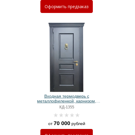
Оформить
предзаказ
Входная термодверь с
металлофиленкой, карнизом,
кнокером и серым полимерным
КД-1355
покрытием
70 000
от
рублей