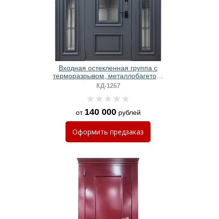
Входная остекленная группа с
терморазрывом, металлобагетом,
карнизом и покраской «графит»
КД-1267
140 000
от
рублей
Оформить
предзаказ