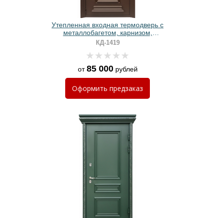
Утепленная входная термодверь с
металлобагетом, карнизом,
стеклопакетом, ковкой и
КД-1419
коричневым полимерным
покрытием
85 000
от
рублей
Оформить
предзаказ