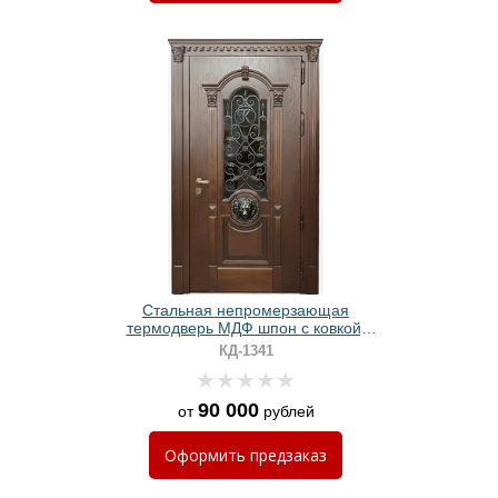
Стальная непромерзающая
термодверь МДФ шпон с ковкой,
стеклом, декором «львиная голова»
КД-1341
и капителями
90 000
от
рублей
Оформить
предзаказ