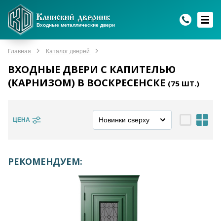
WhatsApp
WhatsApp
Telegram
Max
Max
Входные металлические двери
Мы онлайн!
Мы онлайн!
Мы онлайн!
Мы онлайн!
Мы онлайн!
Главная
Каталог дверей
ВХОДНЫЕ ДВЕРИ С КАПИТЕЛЬЮ
(КАРНИЗОМ) В ВОСКРЕСЕНСКЕ
(
75
ШТ.)
ЦЕНА
РЕКОМЕНДУЕМ: