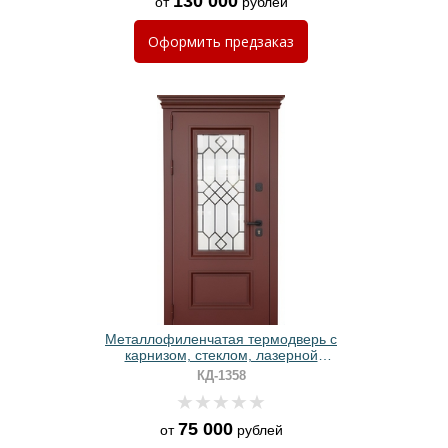
130 000
от
рублей
Оформить
предзаказ
Металлофиленчатая термодверь с
карнизом, стеклом, лазерной
резкой и порошковым покрытием
КД-1358
RAL 3011
75 000
от
рублей