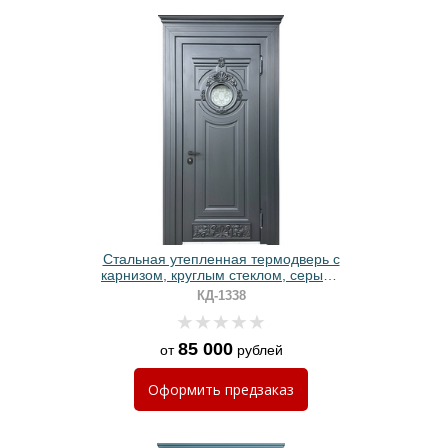
Стальная утепленная термодверь с
карнизом, круглым стеклом, серыми
панелями МДФ с резьбой
КД-1338
85 000
от
рублей
Оформить
предзаказ