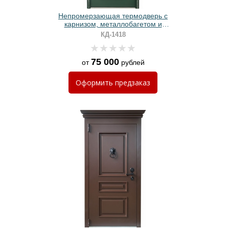
Непромерзающая термодверь с
карнизом, металлобагетом и
полимерной покраской зеленого
КД-1418
цвета
75 000
от
рублей
Оформить
предзаказ