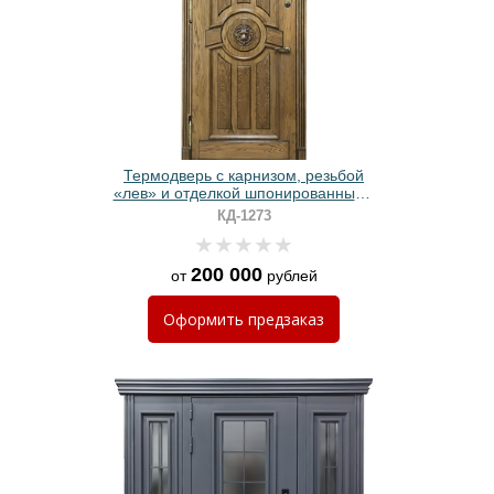
Термодверь с карнизом, резьбой
«лев» и отделкой шпонированными
панелями МДФ
КД-1273
200 000
от
рублей
Оформить
предзаказ