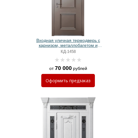
Входная уличная термодверь с
карнизом, металлобагетом и
коричневым полимерным
КД-1458
окрашиванием
70 000
от
рублей
Оформить
предзаказ