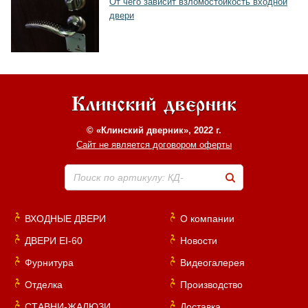
От чего зависит взломостойкость входной
двери
© «Клинский дверник», 2022 г.
Сайт не является договором оферты
Хочу такую
Поиск по артикулу: КД-
Хочу такую
ВХОДНЫЕ ДВЕРИ
О компании
ДВЕРИ EI-60
Новости
Фурнитура
Видеогалерея
Отделка
Производство
СТАВНИ-ЖАЛЮЗИ
Доставка