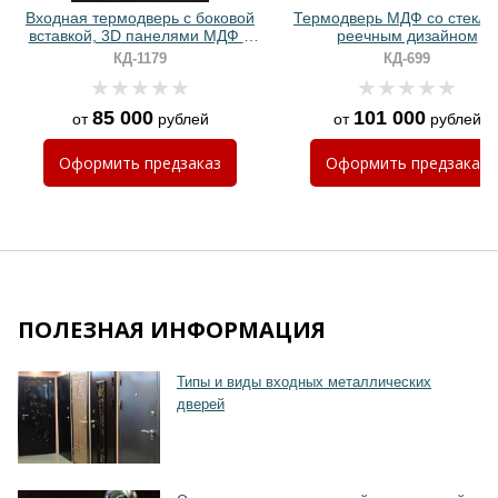
Входная термодверь с боковой
Термодверь МДФ со стекло
вставкой, 3D панелями МДФ и
реечным дизайном
ручкой с подсветкой
КД-1179
КД-699
85 000
101 000
от
рублей
от
рублей
Хочу такую
Хочу такую
Оформить
предзаказ
Оформить
предзаказ
ПОЛЕЗНАЯ ИНФОРМАЦИЯ
Типы и виды входных металлических
дверей
Хочу такую
Хочу такую