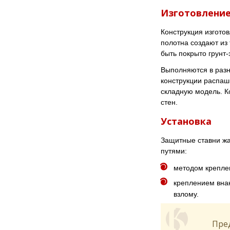
Изготовление
Конструкция изготов
полотна создают из
быть покрыто грун
Выполняются в разны
конструкции распаш
складную модель. К
стен.
Установка
Защитные ставни жа
путями:
методом креплен
креплением внак
взлому.
Пред