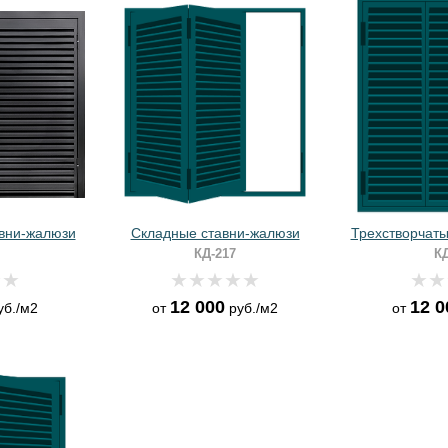
авни-жалюзи
Складные ставни-жалюзи
Трехстворчаты
КД-217
КД
12 000
12 0
уб./м2
от
руб./м2
от