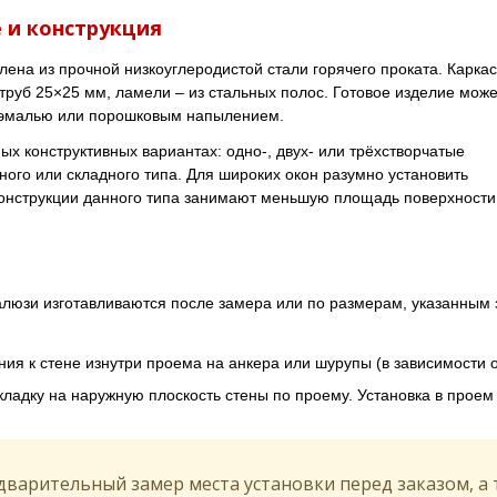
 и конструкция
лена из прочной низкоуглеродистой стали горячего проката. Каркас
 труб 25×25 мм, ламели – из стальных полос. Готовое изделие може
т-эмалью или порошковым напылением.
х конструктивных вариантах: одно-, двух- или трёхстворчатые
ного или складного типа. Для широких окон разумно установить
онструкции данного типа занимают меньшую площадь поверхности
люзи изготавливаются после замера или по размерам, указанным 
ия к стене изнутри проема на анкера или шурупы (в зависимости 
ладку на наружную плоскость стены по проему. Установка в проем
варительный замер места установки перед заказом, а т