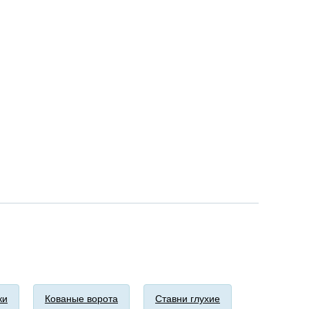
ки
Кованые ворота
Ставни глухие