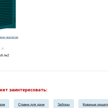
авни-жалюзи
уб./м2
жет заинтересовать:
дом
Ставни для дачи
Заборы
Кованые решет