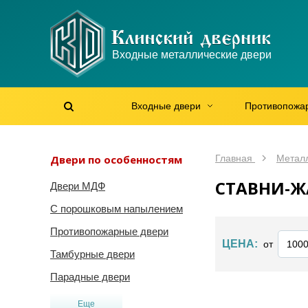
WhatsApp
WhatsApp
Telegram
Max
Max
Входные металлические двери
Мы онлайн!
Мы онлайн!
Мы онлайн!
Мы онлайн!
Мы онлайн!
Входные двери
Противопожа
Найти на сайте
Найти по артикулу
/
Двери по особенностям
Главная
Метал
СТАВНИ-Ж
Двери МДФ
С порошковым напылением
Противопожарные двери
ЦЕНА:
от
Тамбурные двери
Парадные двери
Еще