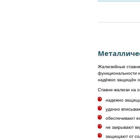
Металличе
Жалюзийные ставни 
функциональности и
надёжно защищён от
Ставни-жалюзи на 
надежно защища
удачно вписываю
обеспечивают е
не закрывают ви
защищают от сол