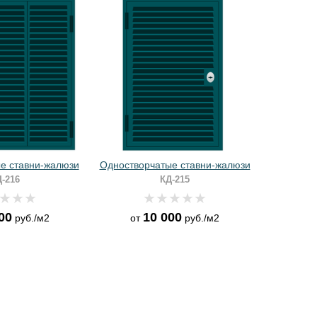
е ставни-жалюзи
Одностворчатые ставни-жалюзи
-216
КД-215
00
10 000
руб./м2
от
руб./м2