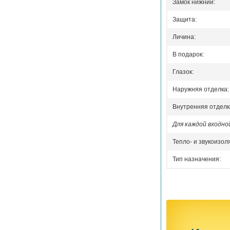
Замок нижний:
Защита:
Личина:
В подарок:
Глазок:
Наружняя отделка:
Внутренняя отделк
Для каждой входн
Тепло- и звукоизол
Тип назначения: