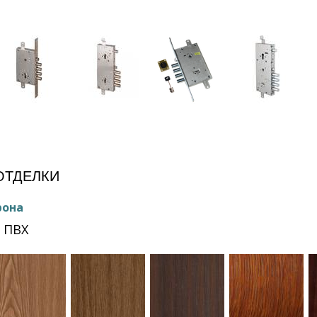
е
ОТДЕЛКИ
рона
 ПВХ