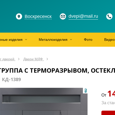
dvepi@mail.ru
Воскресенск
рные изделия
Металлоизделия
Фото
Видео
г дверей
Двери МДФ
ГРУППА С ТЕРМОРАЗРЫВОМ, ОСТЕ
Т
КД-1389
1
От
За ста