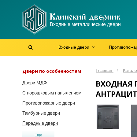
WhatsApp
WhatsApp
Telegram
Max
Max
Входные металлические двери
Мы онлайн!
Мы онлайн!
Мы онлайн!
Мы онлайн!
Мы онлайн!
Входные двери
Противопожа
Найти на сайте
Найти по артикулу
/
Двери по особенностям
Главная
Катало
ВХОДНАЯ 
Двери МДФ
АНТРАЦИ
С порошковым напылением
Противопожарные двери
Тамбурные двери
Парадные двери
Еще