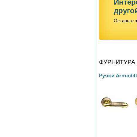
Интер
друго
Оставьте з
ФУРНИТУРА
Ручки Armadil