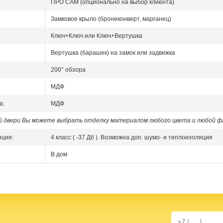
ПРО САМ (опционально на выбор клиента)
Замковое крыло (бронеконверт, марганец)
Ключ+Ключ или Ключ+Вертушка
Вертушка (барашек) на замок или задвижка
200° обзора
МДФ
а:
МДФ
ой двери Вы можете выбрать отделку материалом любого цвета и любой ф
яция:
4 класс ( -37 Дб ). Возможна доп. шумо- и теплоизоляция
В дом