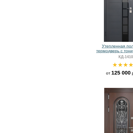
Утепленная по
термодверь с тон
стеклами и пан
КД-1410
графит
125 000
от
р