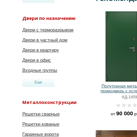
Двери по назначению
Двери с терморазрывом
Двери в частный дом
Двери в квартиру
Двери в офис
Входные группы
Еще
Полуторная мета
термодверь с ост
зеленым поро
КД-1459
покрыти
Металлоконструкции
90 000
от
р
Решетки сварные
Решетки кованые
Гаражные ворота