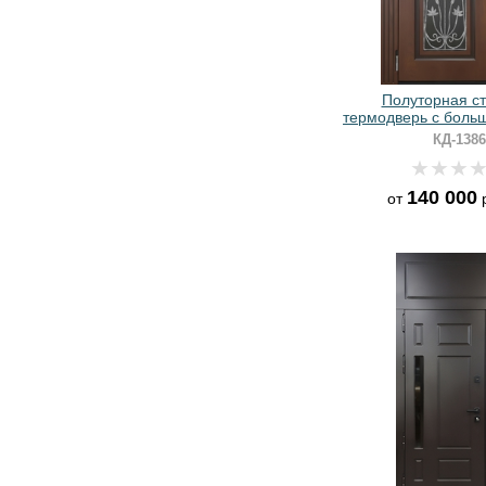
Полуторная с
термодверь с боль
кованой реше
КД-1386
коричневыми пл
140 000
от
р