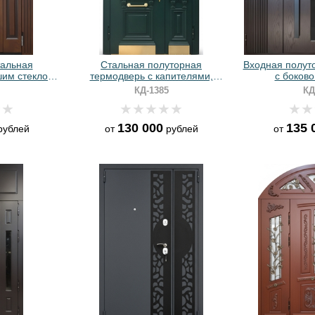
тальная
Стальная полуторная
Входная полут
шим стеклом,
термодверь с капителями,
с боково
ткой и
отбойниками и панелями МДФ
остеклением, б
КД-1385
КД
итами МДФ
зеленого цвета с багетом
отдел
130 000
135 
ублей
от
рублей
от