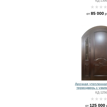
КД-1306
панелями МДФ 
85 000
от
р
Арочная утепленна
термодверь с узким
ковкой и панелям
КД-1256
125 000
от
р