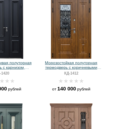
ивая полуторная
Морозостойкая полуторная
 с карнизом,
термодверь с коричневыми
том, стеклом,
панелями МДФ, стеклом и
-1420
КД-1412
ным порошковым
решеткой «лазерная резка»
лением
000
140 000
рублей
от
рублей