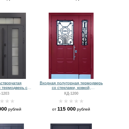
створчатая
Входная полуторная термодверь
 термодверь с
со стеклами, ковкой,
й и темно-серыми
отбойниками и красными
-1203
КД-1200
и МДФ RAL
панелями МДФ RAL
000
115 000
рублей
от
рублей