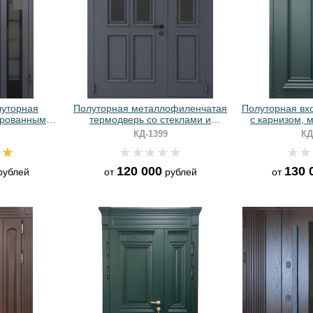
луторная
Полуторная металлофиленчатая
Полуторная вх
ированными
термодверь со стеклами и
с карнизом, 
елями МДФ
порошковой покраской цвета
стеклом, дл
КД-1399
КД
графит
кнокером
порошковы
120 000
130 
ублей
от
рублей
от