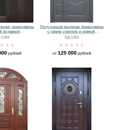
орная термодверь
Полуторная входная термодверь
й вставкой,
с узким стеклом и ковкой,
угельной ручкой и
отделкой МДФ цвета графит
-1384
КД-1383
кой МДФ
000
125 000
рублей
от
рублей