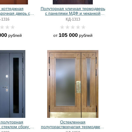
 коттеджная
Полуторная уличная термодверь
рочная дверь с
с панелями МДФ и чеканкой
алями, ковкой,
«голова льва»
-1316
КД-1313
 панелями МДФ
000
105 000
рублей
от
рублей
 полуторная
Остекленная
 стеклом сбоку и
полуторастворчатая термодверь
МДФ с эмалью
с латунными отбойниками и