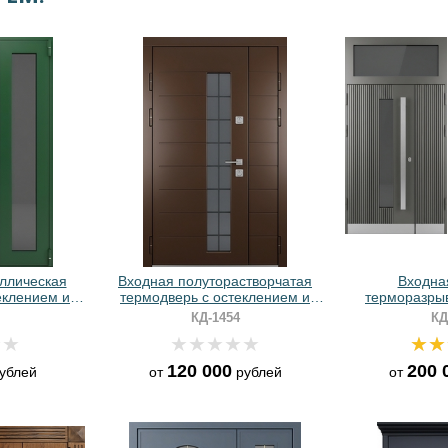
ллическая
Входная полуторастворчатая
Входная
еклением и
термодверь с остеклением и
терморазры
шковым
панелями МДФ коричневого
остеклением,
КД-1454
КД
ем
цвета
бугельны
120 000
200 
ублей
от
рублей
от