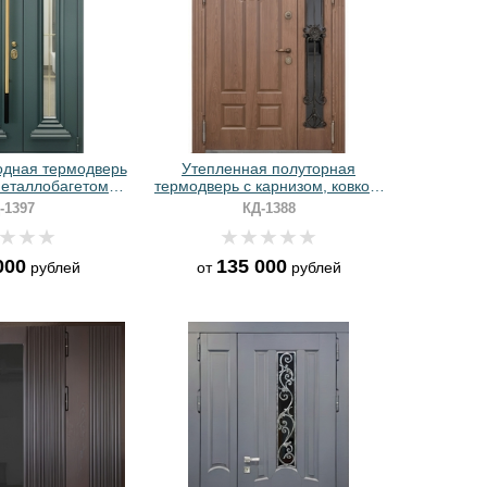
одная термодверь
Утепленная полуторная
металлобагетом,
термодверь с карнизом, ковкой,
инной ручкой,
стеклом и шпонированными
-1397
КД-1388
 и зеленым
панелями МДФ
м напылением
000
135 000
рублей
от
рублей