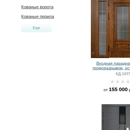
Кованые ворота
Кованые перила
Еще
Входная парадна
терморазрывом, ос
панелями
КД-1437
155 000
от
р