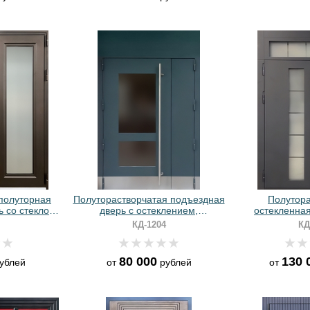
полуторная
Полуторастворчатая подъездная
Полутора
ь со стеклом
дверь с остеклением,
остекленная
чневым
отбойником и вертикальной
длинной ручко
КД-1204
КД
ашиванием
ручкой (отделка зеленым
панелям
порошковым напылением)
80 000
130 
ублей
от
рублей
от