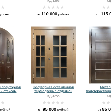
КД-1293
КД
RAL 7016
напылением
110 000
115 
ублей
от
рублей
от
я полуторная
Полуторная остекленная
Метал
и стеклами,
термодверь с отделкой
полутораствор
и МДФ шпон
панелями МДФ
с коричневыми
КД-1255
КД
панелями МДФ 
95 000
85 
ублей
от
рублей
от