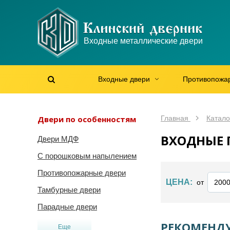
WhatsApp
WhatsApp
Telegram
Max
Max
Входные металлические двери
Мы онлайн!
Мы онлайн!
Мы онлайн!
Мы онлайн!
Мы онлайн!
Входные двери
Противопожа
Найти на сайте
Найти по артикулу
/
Двери по особенностям
Главная
Катало
ВХОДНЫЕ 
Двери МДФ
С порошковым напылением
Противопожарные двери
ЦЕНА:
от
Тамбурные двери
Парадные двери
РЕКОМЕНДУ
Еще