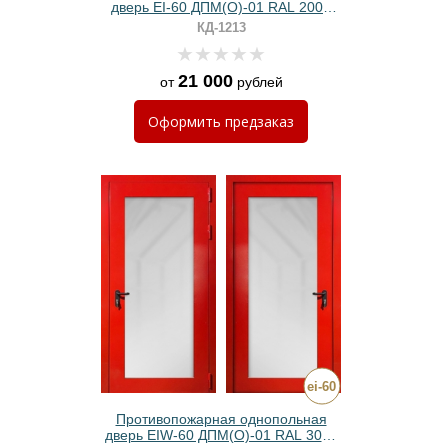
дверь EI-60 ДПМ(О)-01 RAL 2004
оранжевая с прямоугольным
КД-1213
стеклом и хромированными
ручками
21 000
от
рублей
Оформить
предзаказ
Противопожарная однопольная
дверь EIW-60 ДПМ(О)-01 RAL 3024