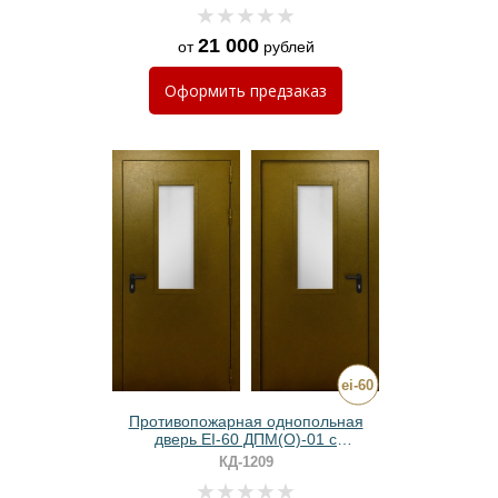
21 000
от
рублей
Оформить
предзаказ
Противопожарная однопольная
дверь EI-60 ДПМ(О)-01 с
порошковым напылением и
КД-1209
прямоугольным стеклом