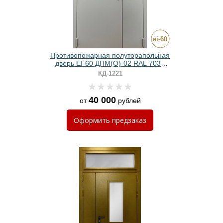
Противопожарная полуторапольная
дверь EI-60 ДПМ(О)-02 RAL 7035
серая с прямоугольным стеклом
КД-1221
40 000
от
рублей
Оформить
предзаказ