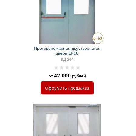
Противопожарная двустворчатая
дверь EI-60
КД-244
42 000
от
рублей
Оформить
предзаказ