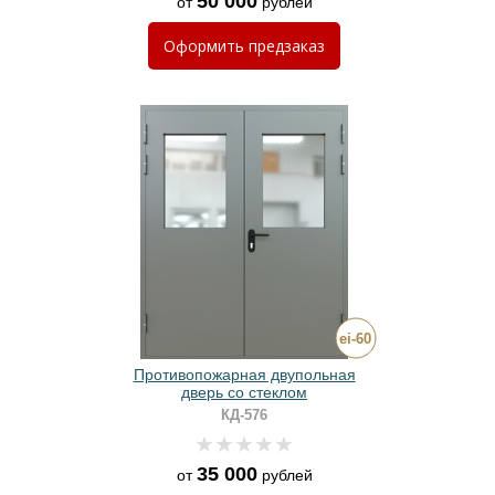
50 000
от
рублей
Оформить
предзаказ
Противопожарная двупольная
дверь со стеклом
КД-576
35 000
от
рублей