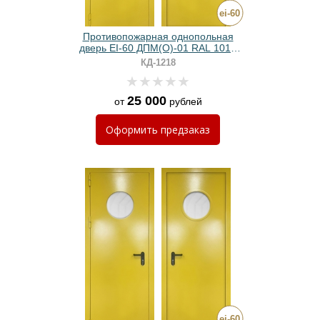
Противопожарная однопольная
дверь EI-60 ДПМ(О)-01 RAL 1012
желтая с прямоугольным стеклом
КД-1218
25 000
от
рублей
Оформить
предзаказ