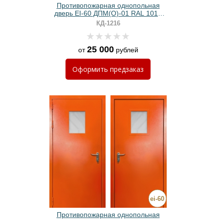
Противопожарная однопольная
дверь EI-60 ДПМ(О)-01 RAL 1012
желтая с узким прямоугольным
КД-1216
стеклом
25 000
от
рублей
Оформить
предзаказ
Противопожарная однопольная