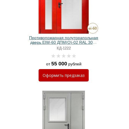
Противопожарная полуторапольная
дверь EIW-60 ДПМ(О)-02 RAL 3024
красная с максимальным
КД-1222
остеклением
55 000
от
рублей
Оформить
предзаказ