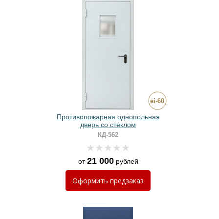
Противопожарная однопольная
дверь со стеклом
КД-562
21 000
от
рублей
Оформить
предзаказ