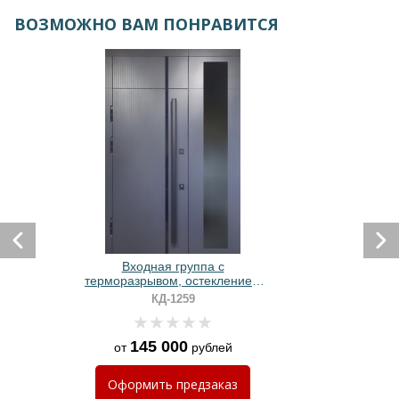
ВОЗМОЖНО ВАМ ПОНРАВИТСЯ
Входная группа с
терморазрывом, остеклением
сбоку, длинной ручкой и
КД-1259
панелями МДФ «графит»
145 000
от
рублей
Оформить
предзаказ