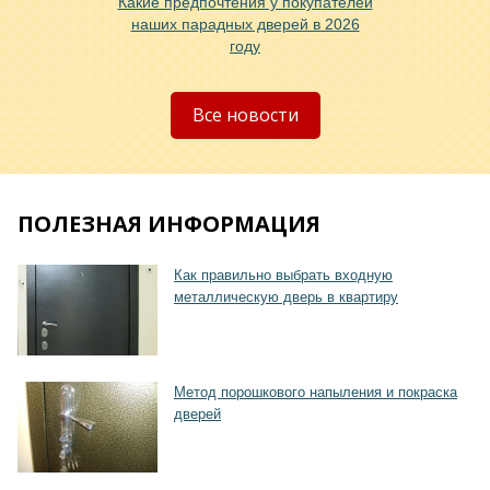
Хочу такую
Какие предпочтения у покупателей
наших парадных дверей в 2026
году
Хочу такую
Все новости
ПОЛЕЗНАЯ ИНФОРМАЦИЯ
Как правильно выбрать входную
Хочу такую
металлическую дверь в квартиру
Метод порошкового напыления и покраска
дверей