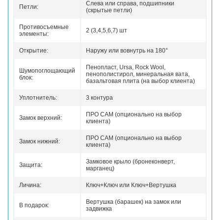
Слева или справа, подшипники
Петли:
(скрытые петли)
Противосъемные
2 (3,4,5,6,7) шт
элементы:
Открытие:
Наружу или вовнутрь на 180°
Пенопласт, Ursa, Rock Wool,
Шумопоглощающий
пенополистирол, минеральная вата,
блок:
базальтовая плита (на выбор клиента)
Уплотнитель:
3 контура
ПРО САМ (опционально на выбор
Замок верхний:
клиента)
ПРО САМ (опционально на выбор
Замок нижний:
клиента)
Замковое крыло (бронеконверт,
Защита:
марганец)
Личина:
Ключ+Ключ или Ключ+Вертушка
Вертушка (барашек) на замок или
В подарок:
задвижка