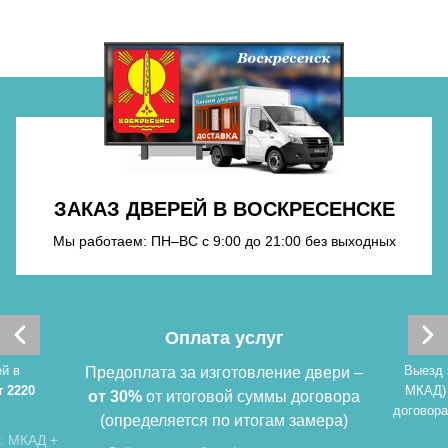
Хочу такую
ЗАКАЗ ДВЕРЕЙ В ВОСКРЕСЕНСКЕ
Хочу такую
Мы работаем: ПН–ВС с 9:00 до 21:00 без выходных
Оплата услуг
й в
Выезд 
Предоплата за изготовление двери –
т 2220
МКАД)
от 30%
от итоговой суммы договора
договора
(определяется по итогам замера)
: МКАД +