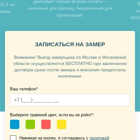
Хочу такую
Действуют любые формы оплаты –
В
б./1 км.
наличный для физлиц, безналичный для
н
джера.
организаций.
БЕСП
Хочу такую
ЗАПИСАТЬСЯ НА ЗАМЕР
Внимание! Выезд замерщика по Москве и Московской
области осуществляется БЕСПЛАТНО при заключении
договора сразу после замера и внесении предоплаты
наличными.
Ваш телефон*:
Хочу такую
Хочу такую
Выберите травяной цвет, если вы не робот*:
Нажимая на кнопку, я соглашаюсь с
политикой