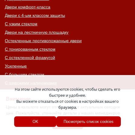
Двери комфорт-класса
Двери с 4-ым классом защиты
С узким стеклом
Двери на лестничную площадку
Остекленные противопожарные двери
С тонированным стеклом
С остекленной фрамугой
Усиленные
С большим стеклом
С широкими наличниками
На этом сайте используются cookies, чтобы сделать его
Серые двери
быстрее и удобнее.
Внимание
С увеличенной и толстой коробкой
Вы можете отказаться от cookies в настройках вашего
Цены в каталоге могут отличаться от актуальных сегодня
браузера.
Двери с выдавленным рисунком
цен. Пожалуйста, уточняйте детали у наших менеджеров.
Двери с витражным остеклением
Хорошо
OK
Посмотреть список cookies
Двери с английской решеткой
Глухие противопожарные двери