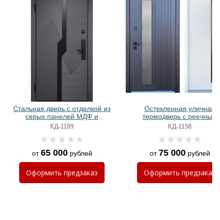
Хочу такую
Хочу такую
Стальная дверь с отделкой из
Остекленная уличная
серых панелей МДФ и
термодверь с реечным
биометрическим замком
оформлением и порошков
КД-1189
КД-1158
окрашиванием
65 000
75 000
от
рублей
от
рублей
Хочу такую
Оформить
предзаказ
Оформить
предзаказ
Хочу такую