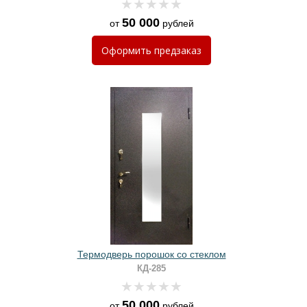
50 000
от
рублей
Оформить
предзаказ
Термодверь порошок со стеклом
КД-285
50 000
от
рублей