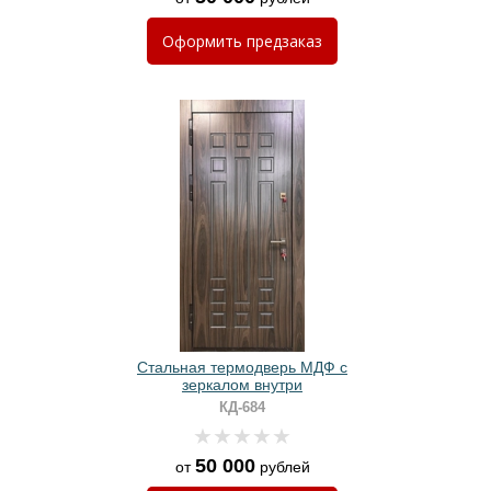
Оформить
предзаказ
Стальная термодверь МДФ с
зеркалом внутри
КД-684
50 000
от
рублей