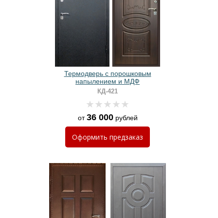
Термодверь с порошковым
напылением и МДФ
КД-421
36 000
от
рублей
Оформить
предзаказ