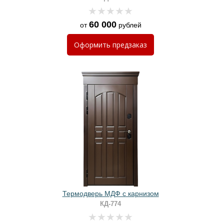
60 000
от
рублей
Оформить
предзаказ
Термодверь МДФ с карнизом
КД-774