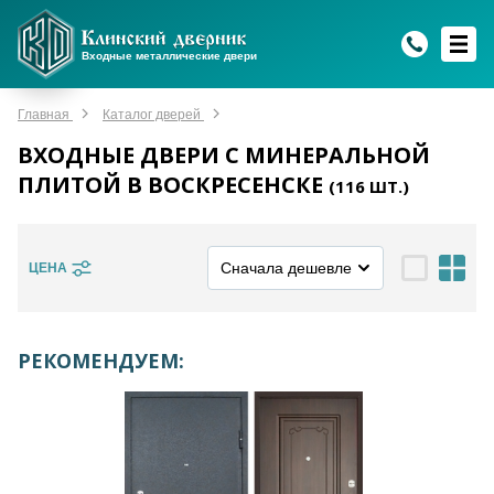
WhatsApp
WhatsApp
Telegram
Max
Max
Входные металлические двери
Мы онлайн!
Мы онлайн!
Мы онлайн!
Мы онлайн!
Мы онлайн!
Главная
Каталог дверей
ВХОДНЫЕ ДВЕРИ С МИНЕРАЛЬНОЙ
ПЛИТОЙ В ВОСКРЕСЕНСКЕ
(
116
ШТ.)
ЦЕНА
РЕКОМЕНДУЕМ: