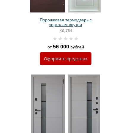
Порошковая термодверь с
зеркалом внутри
КД-764
56 000
от
рублей
Оформить
предзаказ