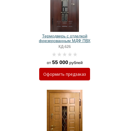
Термодверь с отделкой
фрезерованным МДФ ПВХ
КД-626
55 000
от
рублей
Оформить
предзаказ