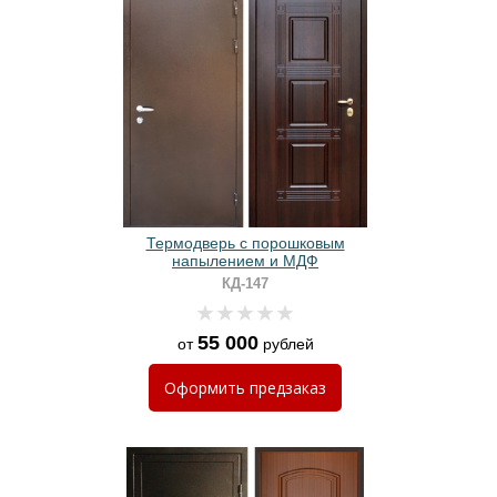
Термодверь с порошковым
напылением и МДФ
КД-147
55 000
от
рублей
Оформить
предзаказ