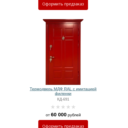
Оформить
предзаказ
Термодверь МДФ RAL с имитацией
филенки
КД-691
60 000
от
рублей
Оформить
предзаказ