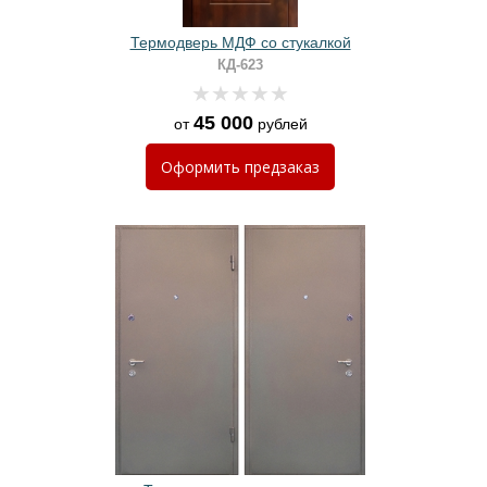
Термодверь МДФ со стукалкой
КД-623
45 000
от
рублей
Оформить
предзаказ