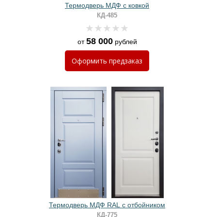
Термодверь МДФ с ковкой
КД-485
58 000
от
рублей
Оформить
предзаказ
Термодверь МДФ RAL с отбойником
КД-775