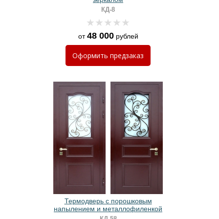
КД-8
48 000
от
рублей
Оформить
предзаказ
Термодверь с порошковым
напылением и металлофиленкой
КД-58