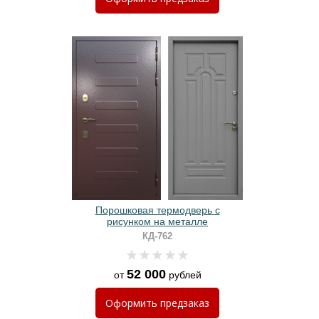
Порошковая термодверь с
рисунком на металле
КД-762
52 000
от
рублей
Оформить
предзаказ