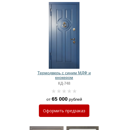
Термодверь с синим МДФ и
кнокером
КД-748
65 000
от
рублей
Оформить
предзаказ