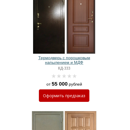
Термодверь с порошковым
напылением и МДФ
КД-333
55 000
от
рублей
Оформить
предзаказ