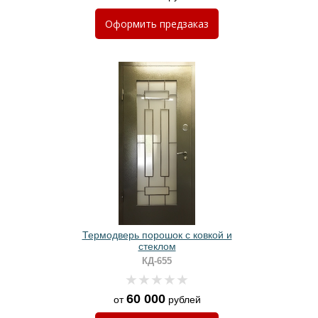
Оформить
предзаказ
Термодверь порошок с ковкой и
стеклом
КД-655
60 000
от
рублей