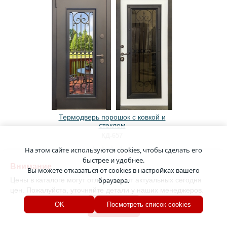
Термодверь порошок с ковкой и
стеклом
КД-657
На этом сайте используются cookies, чтобы сделать его
быстрее и удобнее.
65 000
от
рублей
Внимание
Вы можете отказаться от cookies в настройках вашего
Цены в каталоге могут отличаться от актуальных сегодня
браузера.
Оформить
предзаказ
цен. Пожалуйста, уточняйте детали у наших менеджеров.
Хорошо
OK
Посмотреть список cookies