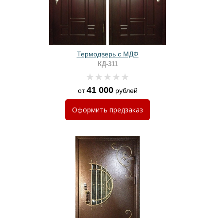
Термодверь с МДФ
КД-311
41 000
от
рублей
Оформить
предзаказ