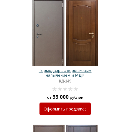
Термодверь с порошковым
напылением и МДФ
КД-149
55 000
от
рублей
Оформить
предзаказ