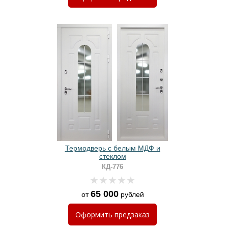
Термодверь с белым МДФ и
стеклом
КД-776
65 000
от
рублей
Оформить
предзаказ