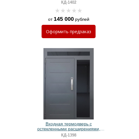
черным полимерным
КД-1402
окрашиванием
145 000
от
рублей
Оформить
предзаказ
Входная термодверь с
остекленными расширениями,
выдавленным рисунком,
КД-1398
электронным замком и серым