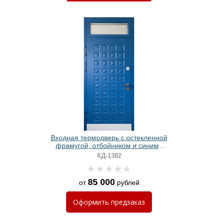
Входная термодверь с остекленной
фрамугой, отбойником и синими
панелями МДФ
КД-1382
85 000
от
рублей
Оформить
предзаказ