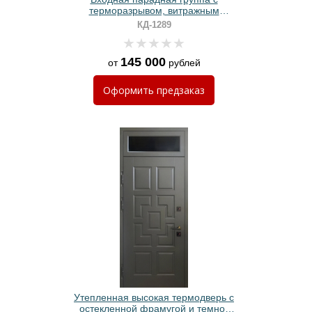
терморазрывом, витражным
остеклением и отделкой МДФ с
КД-1289
багетом
145 000
от
рублей
Оформить
предзаказ
Утепленная высокая термодверь с
остекленной фрамугой и темно-