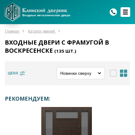
WhatsApp
WhatsApp
Telegram
Max
Max
Входные металлические двери
Мы онлайн!
Мы онлайн!
Мы онлайн!
Мы онлайн!
Мы онлайн!
Главная
Каталог дверей
ВХОДНЫЕ ДВЕРИ С ФРАМУГОЙ В
ВОСКРЕСЕНСКЕ
(
135
ШТ.)
ЦЕНА
РЕКОМЕНДУЕМ: