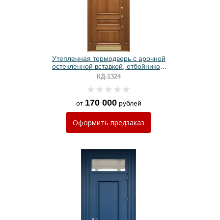
Утепленная термодверь с арочной
остекленной вставкой, отбойником
и отделкой массивом
КД-1324
170 000
от
рублей
Оформить
предзаказ