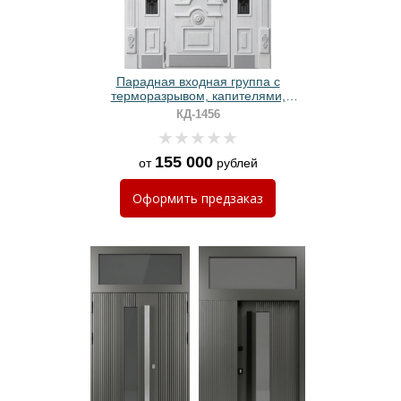
Парадная входная группа с
терморазрывом, капителями,
отбойниками, ковкой, стеклами и
КД-1456
белыми панелями МДФ с резьбой
155 000
от
рублей
Оформить
предзаказ