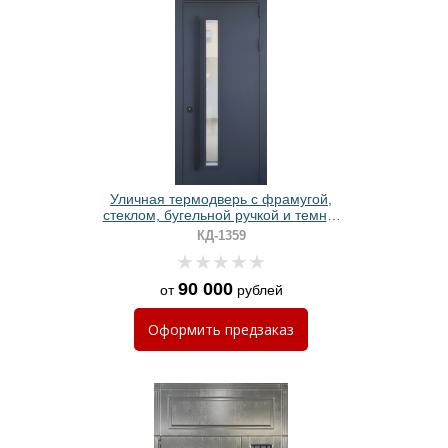
Уличная термодверь с фрамугой,
стеклом, бугельной ручкой и темно-
серой полимерной покраской
КД-1359
90 000
от
рублей
Оформить
предзаказ