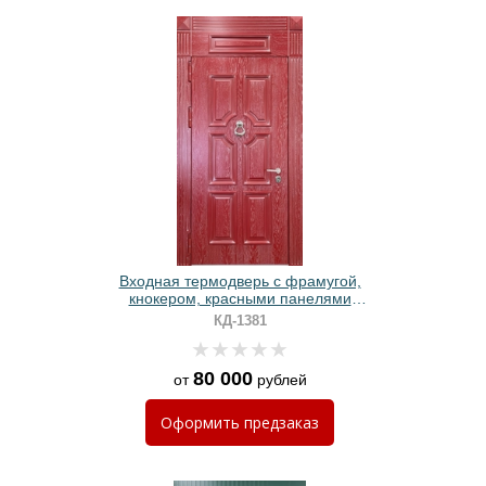
Входная термодверь с фрамугой,
кнокером, красными панелями
МДФ с багетом и патиной
КД-1381
80 000
от
рублей
Оформить
предзаказ