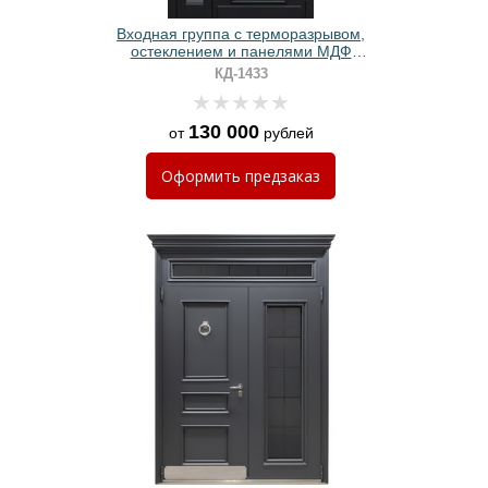
Входная группа с терморазрывом,
остеклением и панелями МДФ
черного цвета с багетом
КД-1433
130 000
от
рублей
Оформить
предзаказ