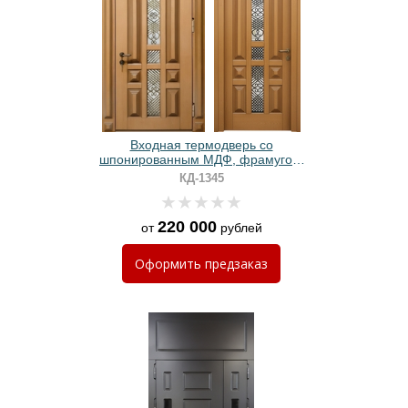
Входная термодверь со
шпонированным МДФ, фрамугой,
ковкой и стеклом
КД-1345
220 000
от
рублей
Оформить
предзаказ