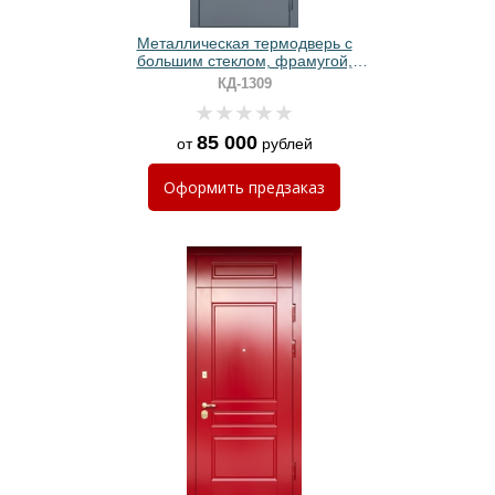
Металлическая термодверь с
большим стеклом, фрамугой,
длинной ручкой и серыми плитами
КД-1309
МДФ RAL 9002
85 000
от
рублей
Оформить
предзаказ