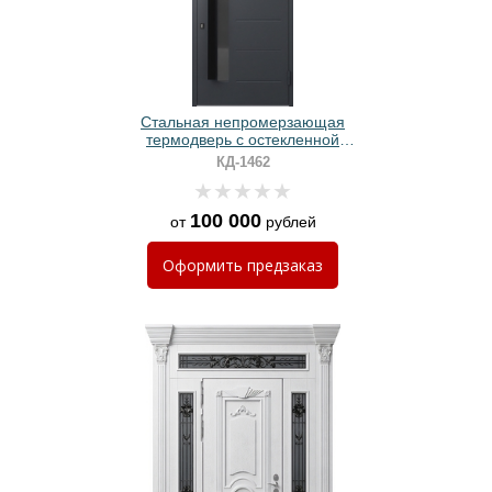
Стальная непромерзающая
термодверь с остекленной
фрамугой, бугельными ручками и
КД-1462
серыми панелями МДФ
100 000
от
рублей
Оформить
предзаказ