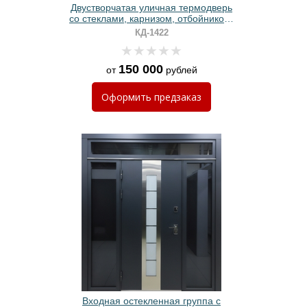
Двустворчатая уличная термодверь
со стеклами, карнизом, отбойником,
кнокером, металлобагетом и серым
КД-1422
полимерным покрытием
150 000
от
рублей
Оформить
предзаказ
Входная остекленная группа с