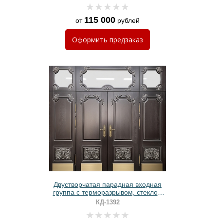
порошковым покрытием
115 000
от
рублей
Оформить
предзаказ
Двустворчатая парадная входная
группа с терморазрывом, стеклом
сверху, отбойниками и панелями
КД-1392
МДФ с резьбой и патиной