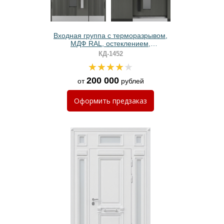
Входная группа с терморазрывом,
МДФ RAL, остеклением,
отбойниками и бугельными ручками
КД-1452
200 000
от
рублей
Оформить
предзаказ