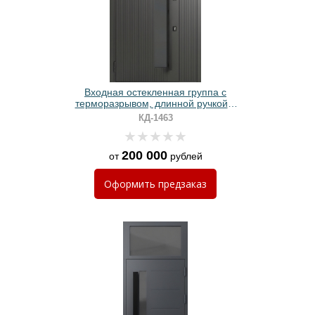
Входная остекленная группа с
терморазрывом, длинной ручкой и
панелями МДФ графит с линейным
КД-1463
фрезерованием
200 000
от
рублей
Оформить
предзаказ