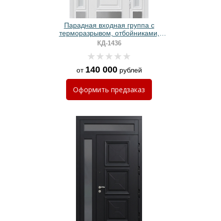
Парадная входная группа с
терморазрывом, отбойниками,
стеклами и белыми панелями МДФ
КД-1436
RAL с багетом
140 000
от
рублей
Оформить
предзаказ