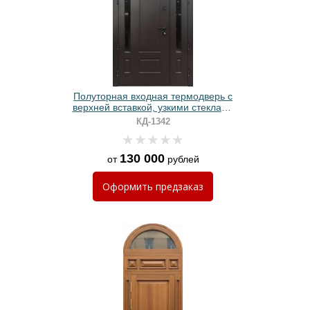
Полуторная входная термодверь с
верхней вставкой, узкими стеклами
и черными панелями МДФ RAL
КД-1342
130 000
от
рублей
Оформить
предзаказ