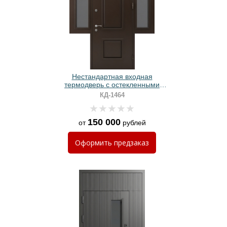
Нестандартная входная
термодверь с остекленными
вставками, металлофиленкой и
КД-1464
МДФ
150 000
от
рублей
Оформить
предзаказ