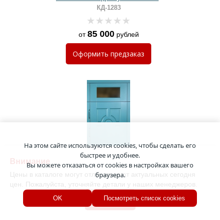
серыми плитами МДФ
КД-1283
85 000
от
рублей
Оформить
предзаказ
На этом сайте используются cookies, чтобы сделать его
быстрее и удобнее.
Внимание
Вы можете отказаться от cookies в настройках вашего
Цены в каталоге могут отличаться от актуальных сегодня
браузера.
цен. Пожалуйста, уточняйте детали у наших менеджеров.
Хорошо
OK
Посмотреть список cookies
Уличная входная термодверь со
стеклом во фрамуге и панелями
МДФ RAL бирюзового цвета
КД-1282