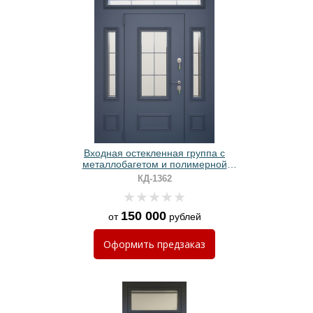
Входная остекленная группа с
металлобагетом и полимерной
покраской антрацит
КД-1362
150 000
от
рублей
Оформить
предзаказ