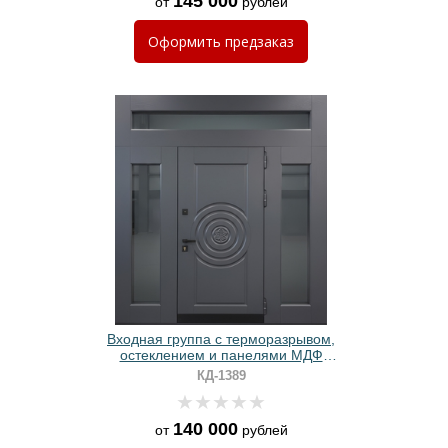
145 000
от
рублей
Оформить
предзаказ
Входная группа с терморазрывом,
остеклением и панелями МДФ
антрацит
КД-1389
140 000
от
рублей