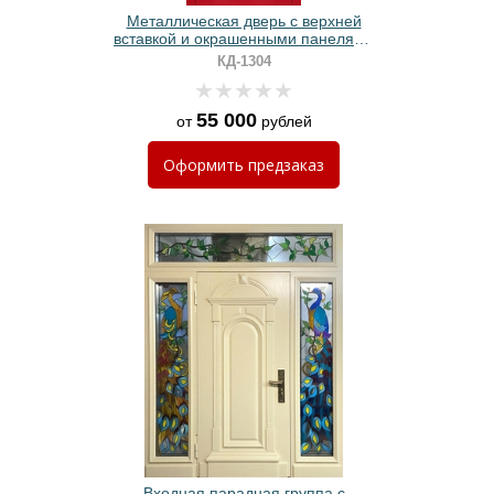
Металлическая дверь с верхней
вставкой и окрашенными панелями
МДФ (красный цвет RAL 3020)
КД-1304
55 000
от
рублей
Оформить
предзаказ
Входная парадная группа с