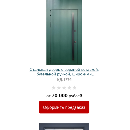
Стальная дверь с верхней вставкой,
бугельной ручкой, широкими
наличниками и зелеными панелями
КД-1379
МДФ
70 000
от
рублей
Оформить
предзаказ