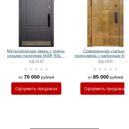
Хочу такую
Металлическая дверь с темно-
Современная стальная
серыми панелями МДФ RAL, с
термодверь с наборным МД
отбойником и биометрическим
шпоном и биометрически
КД-1133
КД-1035
замком
замком
70 000
85 000
от
рублей
от
рублей
Хочу такую
Оформить
предзаказ
Оформить
предзаказ
Хочу такую