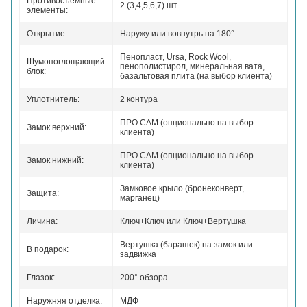
Противосъемные
2 (3,4,5,6,7) шт
элементы:
Открытие:
Наружу или вовнутрь на 180°
Пенопласт, Ursa, Rock Wool,
Шумопоглощающий
пенополистирол, минеральная вата,
блок:
базальтовая плита (на выбор клиента)
Уплотнитель:
2 контура
ПРО САМ (опционально на выбор
Замок верхний:
клиента)
ПРО САМ (опционально на выбор
Замок нижний:
клиента)
Замковое крыло (бронеконверт,
Защита:
марганец)
Личина:
Ключ+Ключ или Ключ+Вертушка
Вертушка (барашек) на замок или
В подарок:
задвижка
Глазок:
200° обзора
Наружняя отделка:
МДФ