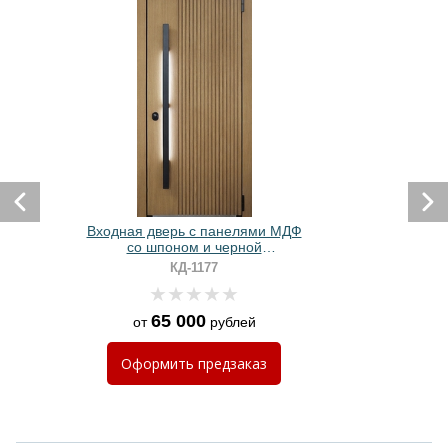
Входная дверь с панелями МДФ
со шпоном и черной
вертикальной ручкой
КД-1177
65 000
от
рублей
Оформить
предзаказ