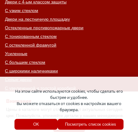
Двери с 4-ым классом защиты
С узким стеклом
Двери на лестничную площадку
Остекленные противопожарные двери
С тонированным стеклом
С остекленной фрамугой
Усиленные
С большим стеклом
С широкими наличниками
Серые двери
С увеличенной и толстой коробкой
На этом сайте используются cookies, чтобы сделать его
Двери с выдавленным рисунком
быстрее и удобнее.
Внимание
Вы можете отказаться от cookies в настройках вашего
Двери с витражным остеклением
Цены в каталоге могут отличаться от актуальных сегодня
браузера.
Двери с английской решеткой
цен. Пожалуйста, уточняйте детали у наших менеджеров.
Глухие противопожарные двери
Хорошо
OK
Посмотреть список cookies
Однопольные противопожарные двери