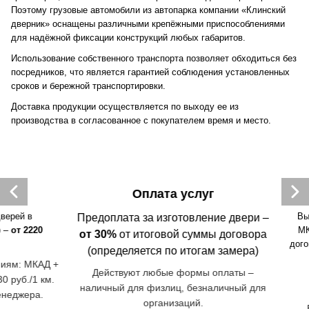
Поэтому грузовые автомобили из автопарка компании «Клинский
дверник» оснащены различными крепёжными приспособлениями
для надёжной фиксации конструкций любых габаритов.
Использование собственного транспорта позволяет обходиться без
посредников, что является гарантией соблюдения установленных
сроков и бережной транспортировки.
Доставка продукции осуществляется по выходу ее из
производства в согласованное с покупателем время и место.
Оплата услуг
й в
Выезд 
Предоплата за изготовление двери –
т 2220
МКАД)
от 30%
от итоговой суммы договора
договора
(определяется по итогам замера)
: МКАД +
Действуют любые формы оплаты –
В
б./1 км.
наличный для физлиц, безналичный для
н
джера.
организаций.
БЕСП