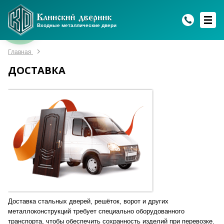
WhatsApp
WhatsApp
Telegram
Max
Max
Входные металлические двери
Мы онлайн!
Мы онлайн!
Мы онлайн!
Мы онлайн!
Мы онлайн!
Главная
ДОСТАВКА
Доставка стальных дверей, решёток, ворот и других
металлоконструкций требует специально оборудованного
транспорта, чтобы обеспечить сохранность изделий при перевозке.