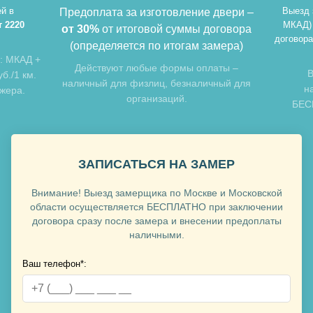
й в
Выезд 
Предоплата за изготовление двери –
т 2220
МКАД)
от 30%
от итоговой суммы договора
договора
(определяется по итогам замера)
: МКАД +
Хочу такую
Действуют любые формы оплаты –
В
б./1 км.
наличный для физлиц, безналичный для
н
джера.
организаций.
БЕСП
ЗАПИСАТЬСЯ НА ЗАМЕР
Внимание! Выезд замерщика по Москве и Московской
Хочу такую
области осуществляется БЕСПЛАТНО при заключении
договора сразу после замера и внесении предоплаты
наличными.
Хочу такую
Ваш телефон*: