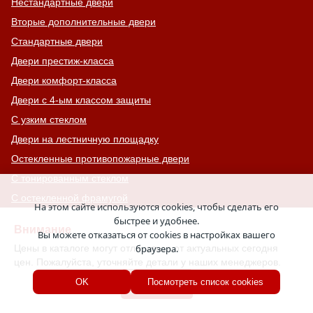
Нестандартные двери
Вторые дополнительные двери
Стандартные двери
Двери престиж-класса
Двери комфорт-класса
Двери с 4-ым классом защиты
С узким стеклом
Двери на лестничную площадку
Остекленные противопожарные двери
С тонированным стеклом
С остекленной фрамугой
На этом сайте используются cookies, чтобы сделать его
Усиленные
быстрее и удобнее.
Внимание
Вы можете отказаться от cookies в настройках вашего
С большим стеклом
Цены в каталоге могут отличаться от актуальных сегодня
браузера.
С широкими наличниками
цен. Пожалуйста, уточняйте детали у наших менеджеров.
Серые двери
Хорошо
OK
Посмотреть список cookies
С увеличенной и толстой коробкой