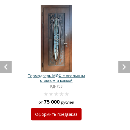
Термодверь МДФ с овальным
стеклом и ковкой
КД-753
75 000
от
рублей
Оформить
предзаказ