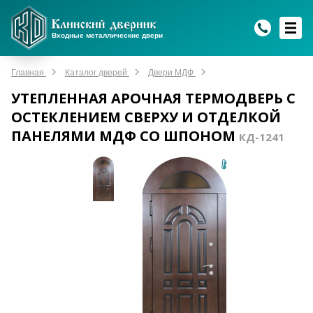
WhatsApp
WhatsApp
Telegram
Max
Max
Входные металлические двери
Мы онлайн!
Мы онлайн!
Мы онлайн!
Мы онлайн!
Мы онлайн!
Главная
Каталог дверей
Двери МДФ
УТЕПЛЕННАЯ АРОЧНАЯ ТЕРМОДВЕРЬ С
ОСТЕКЛЕНИЕМ СВЕРХУ И ОТДЕЛКОЙ
ПАНЕЛЯМИ МДФ СО ШПОНОМ
КД-1241