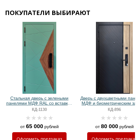
ПОКУПАТЕЛИ ВЫБИРАЮТ
Хочу такую
Хочу такую
Стальная дверь с зелеными
Дверь с двухцветными пане
панелями МДФ RAL со вставкой
МДФ и биометрическим зам
ПВХ и биометрическим замком
КД-1130
КД-896
65 000
80 000
от
рублей
от
рублей
Хочу такую
Оформить
предзаказ
Оформить
предзаказ