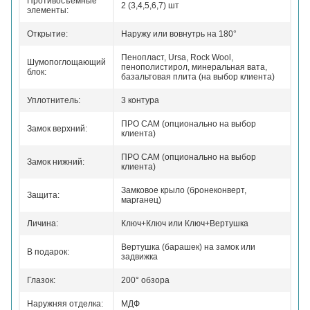
Противосъемные
2 (3,4,5,6,7) шт
элементы:
Открытие:
Наружу или вовнутрь на 180°
Пенопласт, Ursa, Rock Wool,
Шумопоглощающий
пенополистирол, минеральная вата,
блок:
базальтовая плита (на выбор клиента)
Уплотнитель:
3 контура
ПРО САМ (опционально на выбор
Замок верхний:
клиента)
ПРО САМ (опционально на выбор
Замок нижний:
клиента)
Замковое крыло (бронеконверт,
Защита:
марганец)
Личина:
Ключ+Ключ или Ключ+Вертушка
Вертушка (барашек) на замок или
В подарок:
задвижка
Глазок:
200° обзора
Наружняя отделка:
МДФ