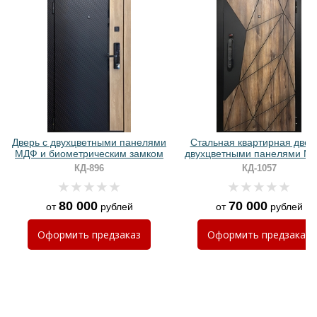
Хочу такую
Хочу такую
Дверь с двухцветными панелями
Стальная квартирная двер
МДФ и биометрическим замком
двухцветными панелями M
биометрическим замком
КД-896
КД-1057
80 000
70 000
от
рублей
от
рублей
Хочу такую
Оформить
предзаказ
Оформить
предзаказ
Хочу такую