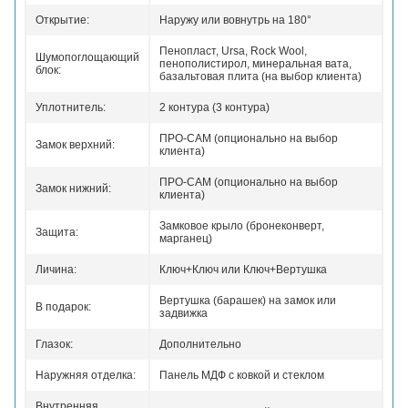
Открытие:
Наружу или вовнутрь на 180°
Пенопласт, Ursa, Rock Wool,
Шумопоглощающий
пенополистирол, минеральная вата,
блок:
базальтовая плита (на выбор клиента)
Уплотнитель:
2 контура (3 контура)
ПРО-САМ (опционально на выбор
Замок верхний:
клиента)
ПРО-САМ (опционально на выбор
Замок нижний:
клиента)
Замковое крыло (бронеконверт,
Защита:
марганец)
Личина:
Ключ+Ключ или Ключ+Вертушка
Вертушка (барашек) на замок или
В подарок:
задвижка
Глазок:
Дополнительно
Наружняя отделка:
Панель МДФ с ковкой и стеклом
Внутренняя