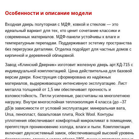
Особенности и описание модели
Входная дверь полуторная с МДФ, ковкой и стеклом — это
идеальный вариант для тех, кто ценит сочетание классики и
современных материалов. МДФ-панели устойчивы к влаге и
температурным перепадам. Поддерживают эстетику пространства
без перегрузки деталями. Отделка подойдет для частных домов с
кирпичной и деревянной облицовкой.
Завод «Клинский Дверник» изготовит железную дверь арт.КД-715 с
индивидуальной комплектацией. Цена действительна для базовой
версии двери. Конструкция сформирована из надёжных
материалов, выдерживающих интенсивную эксплуатацию. Лист
металла толщиной от 1,5 мм обеспечивает прочность и
взломостойкость. Петли усиленные, рассчитаны на многолетнюю
нагрузку. Внутри многослойная теплоизоляция 4 класса (до –37
дБ)в зависимости от условий эксплуатации: минеральная вата,
Ursa, пенопласт, базальтовая плита, Rock Wool. Контуры
уплотнения обеспечивают комфортный микроклимат в помещении,
препятствуя проникновению холода, влаги и пыли. Комплектация
включает двухсистемный замок, обеспечивающий высокий уровень