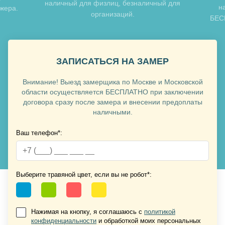
наличный для физлиц, безналичный для
н
джера.
организаций.
БЕСП
ЗАПИСАТЬСЯ НА ЗАМЕР
Внимание! Выезд замерщика по Москве и Московской
Хочу такую
области осуществляется БЕСПЛАТНО при заключении
договора сразу после замера и внесении предоплаты
наличными.
Хочу такую
Ваш телефон*:
Выберите травяной цвет, если вы не робот*:
Нажимая на кнопку, я соглашаюсь с
политикой
конфиденциальности
и обработкой моих персональных
Хочу такую