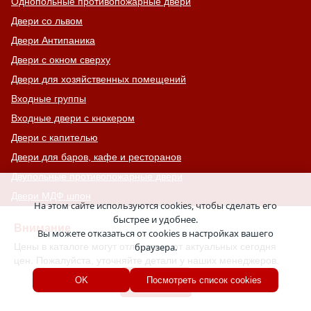
Однопольные противопожарные двери
Двери со львом
Двери Антипаника
Двери с окном сверху
Двери для хозяйственных помещений
Входные группы
Входные двери с кнокером
Двери с капителью
Двери для баров, кафе и ресторанов
Двупольные противопожарные двери
Двери МДФ шпон
На этом сайте используются cookies, чтобы сделать его
Двери для дачи
быстрее и удобнее.
Внимание
Вы можете отказаться от cookies в настройках вашего
Двери с шумоизоляцией
Цены в каталоге могут отличаться от актуальных сегодня
браузера.
Противопожарные ворота с калиткой
цен. Пожалуйста, уточняйте детали у наших менеджеров.
Двери на террасу
Хорошо
OK
Посмотреть список cookies
Глухие противопожарные люки