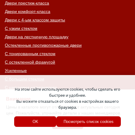
Двери престиж-класса
Двери комфорт-класса
Двери с 4-ым классом защиты
С узким стеклом
Двери на лестничную площадку
Остекленные противопожарные двери
С тонированным стеклом
С остекленной фрамугой
Усиленные
С большим стеклом
С широкими наличниками
На этом сайте используются cookies, чтобы сделать его
быстрее и удобнее.
Серые двери
Внимание
Вы можете отказаться от cookies в настройках вашего
С увеличенной и толстой коробкой
Цены в каталоге могут отличаться от актуальных сегодня
браузера.
Двери с выдавленным рисунком
цен. Пожалуйста, уточняйте детали у наших менеджеров.
Двери с витражным остеклением
Хорошо
OK
Посмотреть список cookies
Двери с английской решеткой