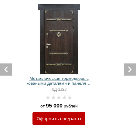
Металлическая термодверь с
коваными деталями и панелями
из массива
КД-1323
95 000
от
рублей
Оформить
предзаказ