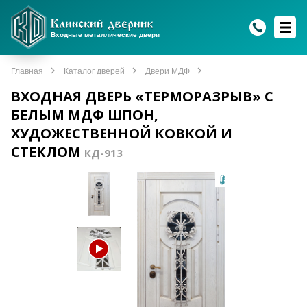
WhatsApp
WhatsApp
Telegram
Max
Max
Входные металлические двери
Мы онлайн!
Мы онлайн!
Мы онлайн!
Мы онлайн!
Мы онлайн!
Главная
Каталог дверей
Двери МДФ
ВХОДНАЯ ДВЕРЬ «ТЕРМОРАЗРЫВ» С
БЕЛЫМ МДФ ШПОН,
ХУДОЖЕСТВЕННОЙ КОВКОЙ И
СТЕКЛОМ
КД-913