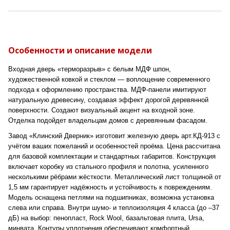
Особенности и описание модели
Входная дверь «терморазрыв» с белым МДФ шпон,
художественной ковкой и стеклом — воплощение современного
подхода к оформлению пространства. МДФ-панели имитируют
натуральную древесину, создавая эффект дорогой деревянной
поверхности. Создают визуальный акцент на входной зоне.
Отделка подойдет владельцам домов с деревянным фасадом.
Завод «Клинский Дверник» изготовит железную дверь арт.КД-913 с
учётом ваших пожеланий и особенностей проёма. Цена рассчитана
для базовой комплектации и стандартных габаритов. Конструкция
включает коробку из стального профиля и полотна, усиленного
несколькими рёбрами жёсткости. Металлический лист толщиной от
1,5 мм гарантирует надёжность и устойчивость к повреждениям.
Модель оснащена петлями на подшипниках, возможна установка
слева или справа. Внутри шумо- и теплоизоляция 4 класса (до –37
дБ) на выбор: пенопласт, Rock Wool, базальтовая плита, Ursa,
минвата. Контуры уплотнения обеспечивают комфортный