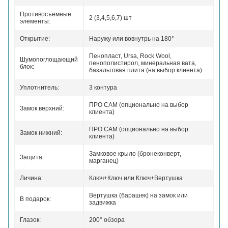
Противосъемные
2 (3,4,5,6,7) шт
элементы:
Открытие:
Наружу или вовнутрь на 180°
Пенопласт, Ursa, Rock Wool,
Шумопоглощающий
пенополистирол, минеральная вата,
блок:
базальтовая плита (на выбор клиента)
Уплотнитель:
3 контура
ПРО САМ (опционально на выбор
Замок верхний:
клиента)
ПРО САМ (опционально на выбор
Замок нижний:
клиента)
Замковое крыло (бронеконверт,
Защита:
марганец)
Личина:
Ключ+Ключ или Ключ+Вертушка
Вертушка (барашек) на замок или
В подарок:
задвижка
Глазок:
200° обзора