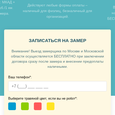
: МКАД +
Хочу такую
Действуют любые формы оплаты –
В
б./1 км.
наличный для физлиц, безналичный для
н
джера.
организаций.
БЕСП
ЗАПИСАТЬСЯ НА ЗАМЕР
Внимание! Выезд замерщика по Москве и Московской
Хочу такую
области осуществляется БЕСПЛАТНО при заключении
договора сразу после замера и внесении предоплаты
наличными.
Хочу такую
Ваш телефон*:
Выберите травяной цвет, если вы не робот*: