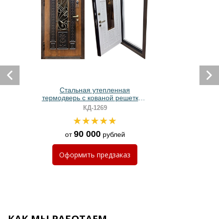
Стальная утепленная
термодверь с кованой решеткой,
стеклопакетом и отделкой МДФ с
КД-1269
фрезеровкой
90 000
от
рублей
Оформить
предзаказ
КАК МЫ РАБОТАЕМ