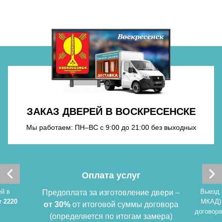
Хочу такую
Хочу такую
ЗАКАЗ ДВЕРЕЙ В ВОСКРЕСЕНСКЕ
Мы работаем: ПН–ВС с 9:00 до 21:00 без выходных
Хочу такую
Оплата услуг
й в
Выезд 
Предоплата за изготовление двери –
т 2220
МКАД)
от 30%
от итоговой суммы договора
договора
(определяется по итогам замера)