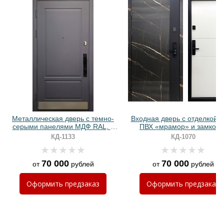
Хочу такую
Хочу такую
Металлическая дверь с темно-
Входная дверь с отделкой
серыми панелями МДФ RAL, с
ПВХ «мрамор» и замком 
отбойником и биометрическим
биометрией
КД-1133
КД-1070
замком
70 000
70 000
от
рублей
от
рублей
Хочу такую
Оформить
предзаказ
Оформить
предзаказ