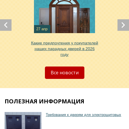
27 апр
Какие предпочтения у покупателей
наших парадных дверей в 2026
году
Все новости
Хочу такую
ПОЛЕЗНАЯ ИНФОРМАЦИЯ
Требования к дверям для электрощитовых