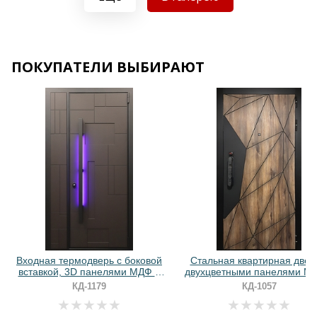
ПОКУПАТЕЛИ ВЫБИРАЮТ
Хочу такую
Хочу такую
Входная термодверь с боковой
Стальная квартирная двер
вставкой, 3D панелями МДФ и
двухцветными панелями M
ручкой с подсветкой
биометрическим замком
КД-1179
КД-1057