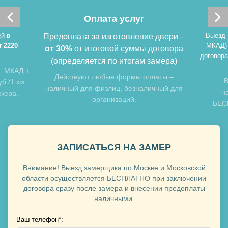
Оплата услуг
й в
Выезд 
Предоплата за изготовление двери –
т 2220
МКАД)
от 30%
от итоговой суммы договора
договора
(определяется по итогам замера)
Хочу такую
: МКАД +
Действуют любые формы оплаты –
В
б./1 км.
наличный для физлиц, безналичный для
н
джера.
организаций.
БЕСП
Хочу такую
ЗАПИСАТЬСЯ НА ЗАМЕР
Внимание! Выезд замерщика по Москве и Московской
области осуществляется БЕСПЛАТНО при заключении
договора сразу после замера и внесении предоплаты
Хочу такую
наличными.
Ваш телефон*: