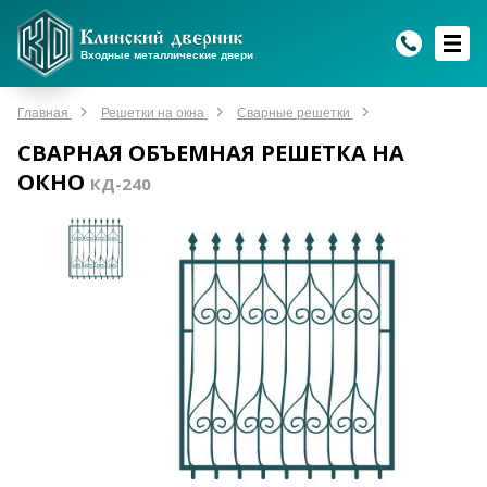
WhatsApp
WhatsApp
Telegram
Max
Max
Входные металлические двери
Мы онлайн!
Мы онлайн!
Мы онлайн!
Мы онлайн!
Мы онлайн!
Главная
Решетки на окна
Сварные решетки
СВАРНАЯ ОБЪЕМНАЯ РЕШЕТКА НА
ОКНО
КД-240