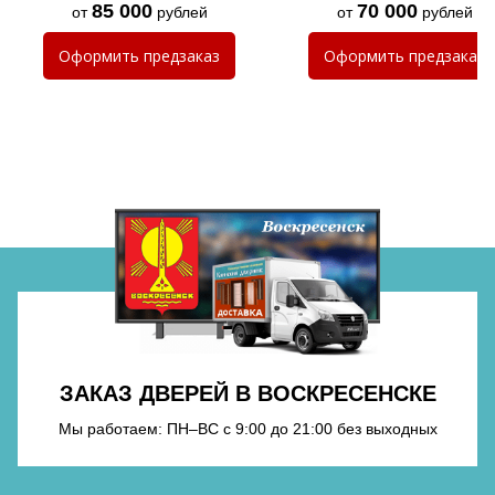
85 000
70 000
от
рублей
от
рублей
Оформить
предзаказ
Оформить
предзаказ
Хочу такую
Хочу такую
Хочу такую
Хочу такую
Хочу такую
ЗАКАЗ ДВЕРЕЙ В ВОСКРЕСЕНСКЕ
Мы работаем: ПН–ВС с 9:00 до 21:00 без выходных
Хочу такую