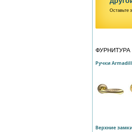
друго
Оставьте з
ФУРНИТУРА
Ручки Armadil
Верхние замк