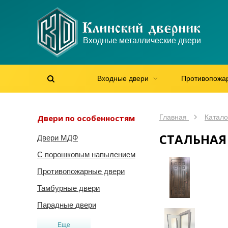
WhatsApp
WhatsApp
Telegram
Max
Max
Входные металлические двери
Мы онлайн!
Мы онлайн!
Мы онлайн!
Мы онлайн!
Мы онлайн!
Входные двери
Противопожа
Найти на сайте
Найти по артикулу
/
Двери по особенностям
Главная
Катало
СТАЛЬНАЯ
Двери МДФ
С порошковым напылением
Противопожарные двери
Тамбурные двери
Парадные двери
Еще