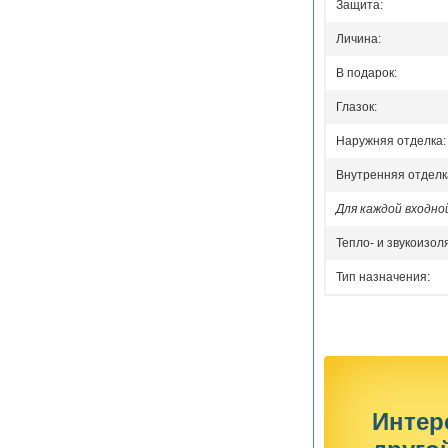
Защита:
Личина:
В подарок:
Глазок:
Наружняя отделка:
Внутренняя отделк
Для каждой входн
Тепло- и звукоизол
Тип назначения:
Интер