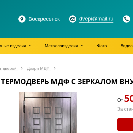
dvepi@mail.ru
Воскресенск
рные изделия
Металлоизделия
Фото
Видео
г дверей
Двери МДФ
 ТЕРМОДВЕРЬ МДФ С ЗЕРКАЛОМ ВН
5
От
За ста