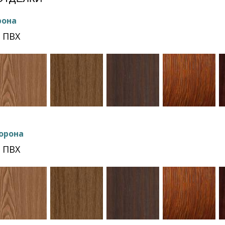
рона
 ПВХ
орона
 ПВХ