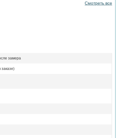
Смотреть все
осле замера
 заказе)