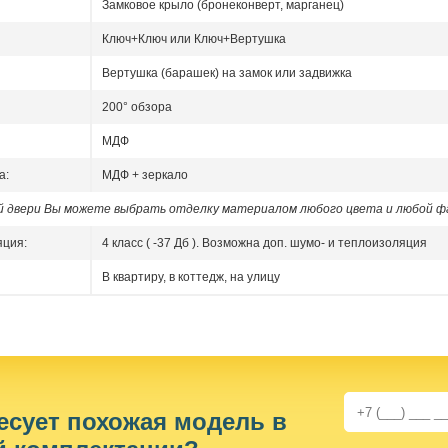
Замковое крыло (бронеконверт, марганец)
Ключ+Ключ или Ключ+Вертушка
Вертушка (барашек) на замок или задвижка
200° обзора
МДФ
а:
МДФ + зеркало
ой двери Вы можете выбрать отделку материалом любого цвета и любой ф
яция:
4 класс ( -37 Дб ). Возможна доп. шумо- и теплоизоляция
В квартиру, в коттедж, на улицу
есует похожая модель в