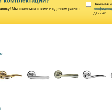
й комплектации?
Нажимая на
аявку! Мы свяжемся с вами и сделаем расчет.
конфиденц
данных.
lo
и