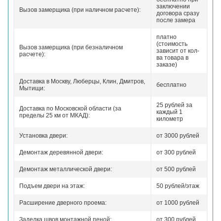
заключении
Вызов замерщика (при наличном расчете):
договора сразу
после замера
платно
(стоимость
Вызов замерщика (при безналичном
зависит от кол-
расчете):
ва товара в
заказе)
Доставка в Москву, Люберцы, Клин, Дмитров,
бесплатно
Мытищи:
25 рублей за
Доставка по Московской области (за
каждый 1
пределы 25 км от МКАД):
километр
Установка двери:
от 3000 рублей
Демонтаж деревянной двери:
от 300 рублей
Демонтаж металлической двери:
от 500 рублей
Подъем двери на этаж:
50 рублей/этаж
Расширение дверного проема:
от 1000 рублей
Заделка швов монтажной пеной:
от 300 рублей