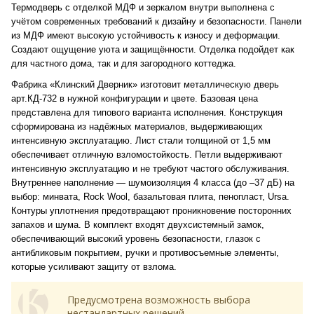
Термодверь с отделкой МДФ и зеркалом внутри выполнена с
учётом современных требований к дизайну и безопасности. Панели
из МДФ имеют высокую устойчивость к износу и деформации.
Создают ощущение уюта и защищённости. Отделка подойдет как
для частного дома, так и для загородного коттеджа.
Фабрика «Клинский Дверник» изготовит металлическую дверь
арт.КД-732 в нужной конфигурации и цвете. Базовая цена
представлена для типового варианта исполнения. Конструкция
сформирована из надёжных материалов, выдерживающих
интенсивную эксплуатацию. Лист стали толщиной от 1,5 мм
обеспечивает отличную взломостойкость. Петли выдерживают
интенсивную эксплуатацию и не требуют частого обслуживания.
Внутреннее наполнение — шумоизоляция 4 класса (до –37 дБ) на
выбор: минвата, Rock Wool, базальтовая плита, пенопласт, Ursa.
Контуры уплотнения предотвращают проникновение посторонних
запахов и шума. В комплект входят двухсистемный замок,
обеспечивающий высокий уровень безопасности, глазок с
антибликовым покрытием, ручки и противосъемные элементы,
которые усиливают защиту от взлома.
Предусмотрена возможность выбора
нестандартных решений.