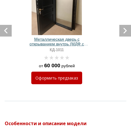
Металлическая дверь с
открыванием внутрь (МДФ с
зеркалом)
КД-1011
60 000
от
рублей
Оформить
предзаказ
Особенности и описание модели