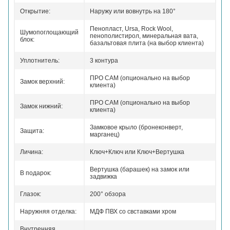
Открытие:
Наружу или вовнутрь на 180°
Пенопласт, Ursa, Rock Wool,
Шумопоглощающий
пенополистирол, минеральная вата,
блок:
базальтовая плита (на выбор клиента)
Уплотнитель:
3 контура
ПРО САМ (опционально на выбор
Замок верхний:
клиента)
ПРО САМ (опционально на выбор
Замок нижний:
клиента)
Замковое крыло (бронеконверт,
Защита:
марганец)
Личина:
Ключ+Ключ или Ключ+Вертушка
Вертушка (барашек) на замок или
В подарок:
задвижка
Глазок:
200° обзора
Наружняя отделка:
МДФ ПВХ со свставками хром
Внутренняя