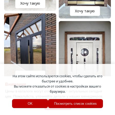
Хочу такую
Хочу такую
Хочу такую
На этом сайте используются cookies, чтобы сделать его
быстрее и удобнее.
Хочу такую
Внимание
Вы можете отказаться от cookies в настройках вашего
Цены в каталоге могут отличаться от актуальных сегодня
браузера.
цен. Пожалуйста, уточняйте детали у наших менеджеров.
Хорошо
OK
Посмотреть список cookies