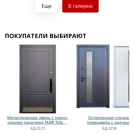
Еще
В галерею
Хочу такую
Хочу такую
ПОКУПАТЕЛИ ВЫБИРАЮТ
Хочу такую
Хочу такую
Металлическая дверь с темно-
Остекленная уличная
серыми панелями МДФ RAL, с
термодверь с реечным
отбойником и биометрическим
оформлением и порошков
КД-1133
КД-1158
замком
окрашиванием