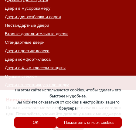
Двери в мусорокамеру
Двери для хозблока и сарая
Нестандартные двери
Вторые дополнительные двери
Стандартные двери
Двери престиж-класса
Двери комфорт-класса
Двери с 4-ым классом защиты
С узким стеклом
Двери на лестничную площадку
На этом сайте используются cookies, чтобы сделать его
Остекленные противопожарные двери
быстрее и удобнее.
Внимание
С тонированным стеклом
Вы можете отказаться от cookies в настройках вашего
Цены в каталоге могут отличаться от актуальных сегодня
браузера.
С остекленной фрамугой
цен. Пожалуйста, уточняйте детали у наших менеджеров.
Усиленные
Хорошо
OK
Посмотреть список cookies
С большим стеклом
С широкими наличниками