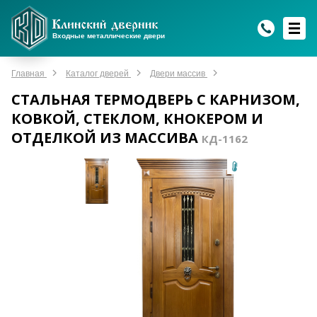
WhatsApp
WhatsApp
Telegram
Max
Max
Входные металлические двери
Мы онлайн!
Мы онлайн!
Мы онлайн!
Мы онлайн!
Мы онлайн!
Главная
Каталог дверей
Двери массив
СТАЛЬНАЯ ТЕРМОДВЕРЬ С КАРНИЗОМ,
КОВКОЙ, СТЕКЛОМ, КНОКЕРОМ И
ОТДЕЛКОЙ ИЗ МАССИВА
КД-1162