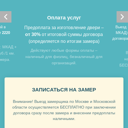
Хочу такую
Оплата услуг
Хочу такую
й в
Выезд 
Предоплата за изготовление двери –
т 2220
МКАД)
от 30%
от итоговой суммы договора
договора
(определяется по итогам замера)
: МКАД +
Действуют любые формы оплаты –
В
б./1 км.
наличный для физлиц, безналичный для
н
джера.
организаций.
БЕСП
Хочу такую
ЗАПИСАТЬСЯ НА ЗАМЕР
Хочу такую
Внимание! Выезд замерщика по Москве и Московской
области осуществляется БЕСПЛАТНО при заключении
договора сразу после замера и внесении предоплаты
наличными.