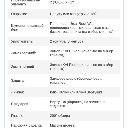
Противосъемные
2 (3,4,5,6,7) шт
элементы:
Открытие:
Наружу или вовнутрь на 180°
Пенопласт, Ursa, Rock Wool,
Шумопоглощающий
пенополистирол, минеральная вата,
блок:
базальтовая плита (на выбор клиента)
Уплотнитель:
2 контура (3 контура)
Замок «KALE» (опционально на выбор
Замок верхний:
клиента)
Замок «KALE» (опционально на выбор
Замок нижний:
клиента)
Замковое крыло (бронеконверт,
Защита:
марганец)
Личина:
Ключ+Ключ или Ключ+Вертушка
Вертушка (барашек) на замок или
В подарок:
задвижка
Глазок:
200° обзора
Наружняя отделка:
Массив дерева