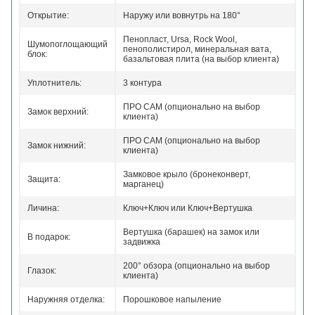
Открытие:
Наружу или вовнутрь на 180°
Пенопласт, Ursa, Rock Wool,
Шумопоглощающий
пенополистирол, минеральная вата,
блок:
базальтовая плита (на выбор клиента)
Уплотнитель:
3 контура
ПРО САМ (опционально на выбор
Замок верхний:
клиента)
ПРО САМ (опционально на выбор
Замок нижний:
клиента)
Замковое крыло (бронеконверт,
Защита:
марганец)
Личина:
Ключ+Ключ или Ключ+Вертушка
Вертушка (барашек) на замок или
В подарок:
задвижка
200° обзора (опционально на выбор
Глазок:
клиента)
Наружняя отделка:
Порошковое напыление