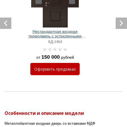
Нестандартная входная
термодверь с остекленными
вставками, металлофиленкой и
КД-1464
МДФ
150 000
от
рублей
Оформить
предзаказ
Особенности и описание модели
Металлобагетная входная дверь со вставками МДФ