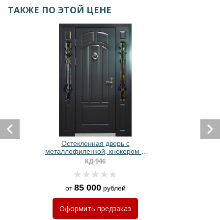
ТАКЖЕ ПО ЭТОЙ ЦЕНЕ
Остекленная дверь с
металлофиленкой, кнокером и
ковкой
КД-946
85 000
от
рублей
Оформить
предзаказ