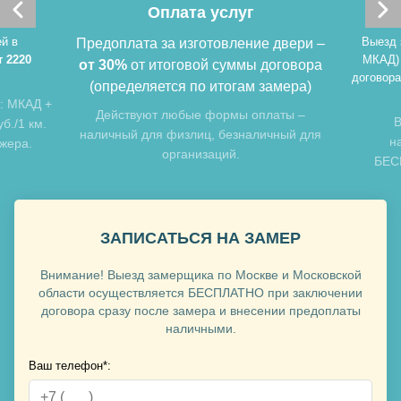
Оплата услуг
й в
Выезд 
Предоплата за изготовление двери –
т 2220
МКАД)
от 30%
от итоговой суммы договора
договора
(определяется по итогам замера)
: МКАД +
Хочу такую
Действуют любые формы оплаты –
В
б./1 км.
наличный для физлиц, безналичный для
н
джера.
организаций.
БЕСП
Хочу такую
ЗАПИСАТЬСЯ НА ЗАМЕР
Внимание! Выезд замерщика по Москве и Московской
области осуществляется БЕСПЛАТНО при заключении
договора сразу после замера и внесении предоплаты
наличными.
Ваш телефон*:
Хочу такую