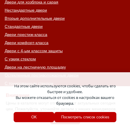
Двери для хозблока и сарая
Нестандартные двери
Вторые дополнительные двери
Стандартные двери
Двери престиж-класса
Двери комфорт-класса
Двери с 4-ым классом защиты
С узким стеклом
Двери на лестничную площадку
Остекленные противопожарные двери
С тонированным стеклом
На этом сайте используются cookies, чтобы сделать его
С остекленной фрамугой
быстрее и удобнее.
Внимание
Вы можете отказаться от cookies в настройках вашего
Усиленные
Цены в каталоге могут отличаться от актуальных сегодня
браузера.
С большим стеклом
цен. Пожалуйста, уточняйте детали у наших менеджеров.
С широкими наличниками
Хорошо
OK
Посмотреть список cookies
Серые двери