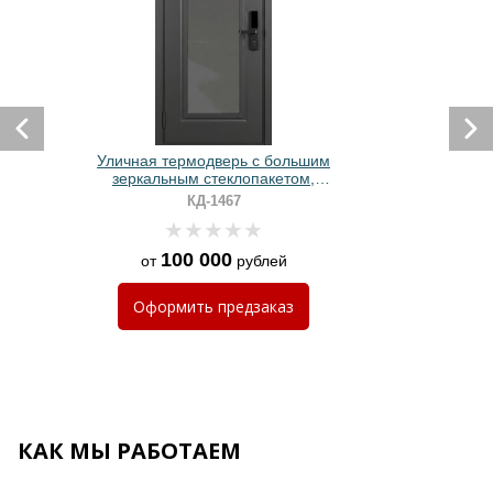
Уличная термодверь с большим
зеркальным стеклопакетом,
электронным замком и серым
КД-1467
порошковым окрашиванием
100 000
от
рублей
Оформить
предзаказ
КАК МЫ РАБОТАЕМ