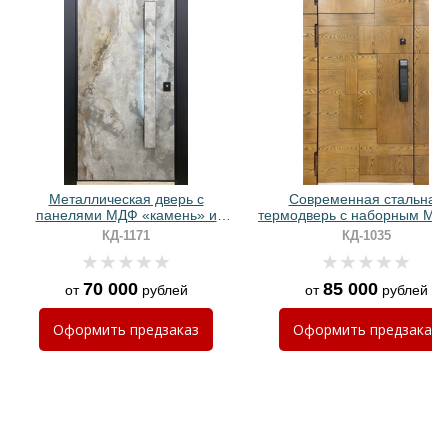
Хочу такую
Хочу такую
Металлическая дверь с
Современная стальная
панелями МДФ «камень» и
термодверь с наборным МД
бугельной ручкой с LED-
шпоном и биометрически
КД-1171
КД-1035
подсветкой
замком
70 000
85 000
от
рублей
от
рублей
Хочу такую
Оформить
предзаказ
Оформить
предзаказ
Хочу такую