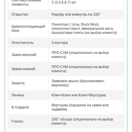
Противосъемные
2 (3,4,5,6,7) шт
элементы:
Открытие:
Наружу или вовнутрь на 180°
Пенопласт, Ursa, Rock Wool,
Шумопоглощающий
пенополистирол, минеральная вата,
блок:
базальтовая плита (на выбор клиента)
Уплотнитель:
3 контура
ПРО САМ (опционально на выбор
Замок верхний:
клиента)
ПРО САМ (опционально на выбор
Замок нижний:
клиента)
Замковое крыло (бронеконверт,
Защита:
марганец)
Личина:
Ключ+Ключ или Ключ+Вертушка
Вертушка (барашек) на замок или
В подарок:
задвижка
200° обзора (опционально на выбор
Глазок:
клиента)