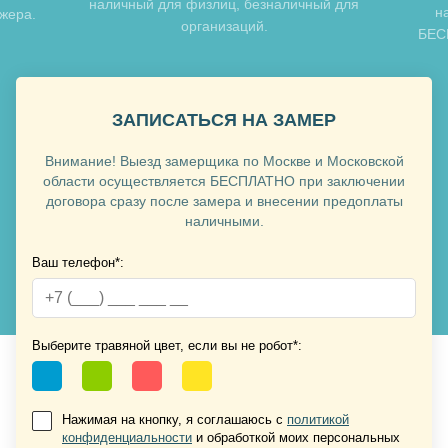
наличный для физлиц, безналичный для
н
джера.
организаций.
БЕСП
Хочу такую
ЗАПИСАТЬСЯ НА ЗАМЕР
Внимание! Выезд замерщика по Москве и Московской
области осуществляется БЕСПЛАТНО при заключении
договора сразу после замера и внесении предоплаты
наличными.
Ваш телефон*:
Хочу такую
Хочу такую
Выберите травяной цвет, если вы не робот*:
Нажимая на кнопку, я соглашаюсь с
политикой
конфиденциальности
и обработкой моих персональных