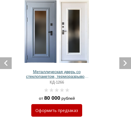
Металлическая дверь со
стеклопакетом, терморазрывом
и отделкой порошковым
КД-1266
напылением и МДФ RAL белого
цвета
80 000
от
рублей
Оформить
предзаказ