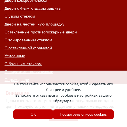
Двери комфорт-класса
Двери с 4-ым классом защиты
С узким стеклом
Двери на лестничную площадку
Остекленные противопожарные двери
С тонированным стеклом
С остекленной фрамугой
Усиленные
С большим стеклом
С широкими наличниками
Серые двери
На этом сайте используются cookies, чтобы сделать его
С увеличенной и толстой коробкой
быстрее и удобнее.
Внимание
Вы можете отказаться от cookies в настройках вашего
Двери с выдавленным рисунком
Цены в каталоге могут отличаться от актуальных сегодня
браузера.
Двери с витражным остеклением
цен. Пожалуйста, уточняйте детали у наших менеджеров.
Двери с английской решеткой
Хорошо
OK
Посмотреть список cookies
Глухие противопожарные двери