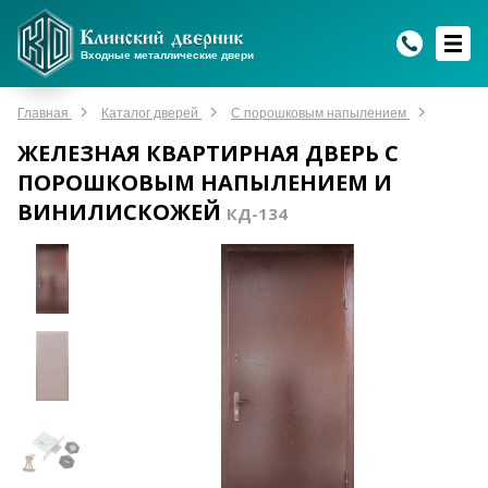
WhatsApp
WhatsApp
Telegram
Max
Max
Входные металлические двери
Мы онлайн!
Мы онлайн!
Мы онлайн!
Мы онлайн!
Мы онлайн!
Главная
Каталог дверей
С порошковым напылением
ЖЕЛЕЗНАЯ КВАРТИРНАЯ ДВЕРЬ С
ПОРОШКОВЫМ НАПЫЛЕНИЕМ И
ВИНИЛИСКОЖЕЙ
КД-134