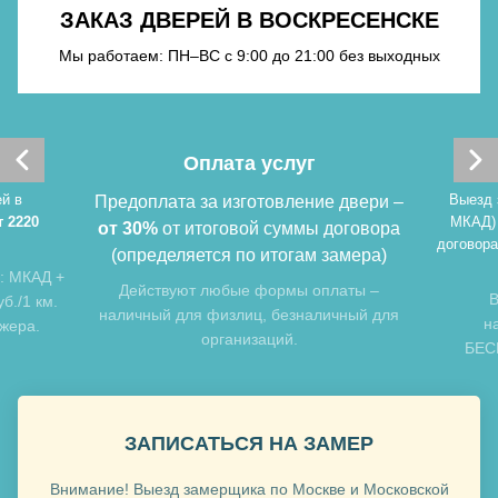
ЗАКАЗ ДВЕРЕЙ В ВОСКРЕСЕНСКЕ
Хочу такую
Мы работаем: ПН–ВС с 9:00 до 21:00 без выходных
Оплата услуг
й в
Выезд 
Предоплата за изготовление двери –
т 2220
МКАД)
от 30%
от итоговой суммы договора
договора
(определяется по итогам замера)
: МКАД +
Хочу такую
Действуют любые формы оплаты –
В
б./1 км.
наличный для физлиц, безналичный для
н
джера.
организаций.
БЕСП
Хочу такую
ЗАПИСАТЬСЯ НА ЗАМЕР
Внимание! Выезд замерщика по Москве и Московской