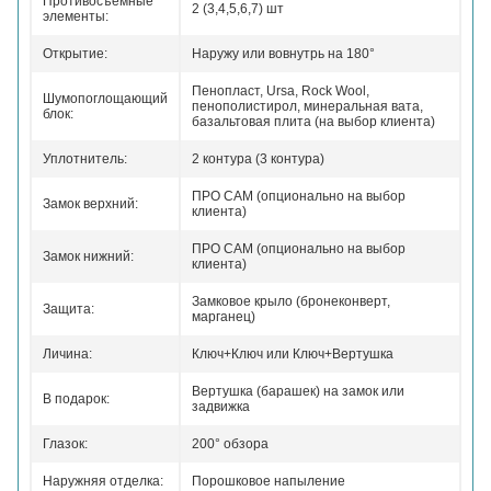
Противосъемные
2 (3,4,5,6,7) шт
элементы:
Открытие:
Наружу или вовнутрь на 180°
Пенопласт, Ursa, Rock Wool,
Шумопоглощающий
пенополистирол, минеральная вата,
блок:
базальтовая плита (на выбор клиента)
Уплотнитель:
2 контура (3 контура)
ПРО САМ (опционально на выбор
Замок верхний:
клиента)
ПРО САМ (опционально на выбор
Замок нижний:
клиента)
Замковое крыло (бронеконверт,
Защита:
марганец)
Личина:
Ключ+Ключ или Ключ+Вертушка
Вертушка (барашек) на замок или
В подарок:
задвижка
Глазок:
200° обзора
Наружняя отделка:
Порошковое напыление