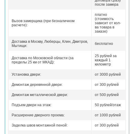
договора сразу
после замера
платно
(стоимость
Вызов замерщика (при безналичном
зависит от кол-
расчете):
ва товара в
заказе)
Доставка в Москву, Люберцы, Клин, Дмитров,
бесплатно
Мытищи:
25 рублей за
Доставка по Московской области (за
каждый 1
пределы 25 км от МКАД):
километр
Установка двери:
от 3000 рублей
Демонтаж деревянной двери:
от 300 рублей
Демонтаж металлической двери:
от 500 рублей
Подъем двери на этаж:
50 рублей/этаж
Расширение дверного проема:
от 1000 рублей
Заделка швов монтажной пеной:
от 300 рублей