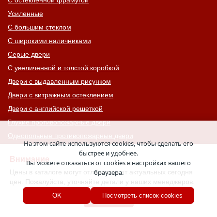
Усиленные
С большим стеклом
С широкими наличниками
Серые двери
С увеличенной и толстой коробкой
Двери с выдавленным рисунком
Двери с витражным остеклением
Двери с английской решеткой
Глухие противопожарные двери
Однопольные противопожарные двери
На этом сайте используются cookies, чтобы сделать его
Двери со львом
быстрее и удобнее.
Внимание
Вы можете отказаться от cookies в настройках вашего
Двери Антипаника
Цены в каталоге могут отличаться от актуальных сегодня
браузера.
Двери с окном сверху
цен. Пожалуйста, уточняйте детали у наших менеджеров.
Двери для хозяйственных помещений
Хорошо
OK
Посмотреть список cookies
Входные группы
Входные двери с кнокером