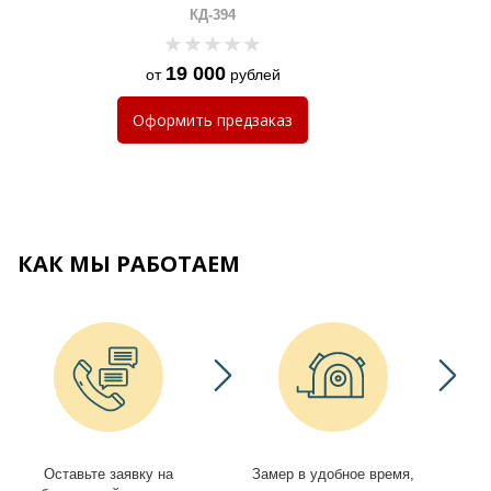
КД-394
19 000
от
рублей
Оформить
предзаказ
КАК МЫ РАБОТАЕМ
Оставьте заявку на
Замер в удобное время,
И