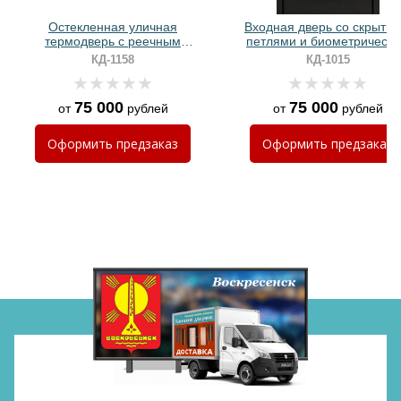
Остекленная уличная
Входная дверь со скрыты
термодверь с реечным
петлями и биометрическ
оформлением и порошковым
замком (МДФ с молдингам
КД-1158
КД-1015
окрашиванием
75 000
75 000
от
рублей
от
рублей
Хочу такую
Оформить
предзаказ
Оформить
предзаказ
Хочу такую
Хочу такую