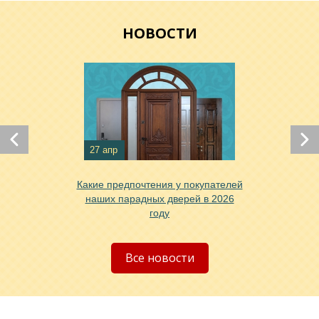
НОВОСТИ
27 апр
Хочу такую
Какие предпочтения у покупателей
наших парадных дверей в 2026
году
Хочу такую
Все новости