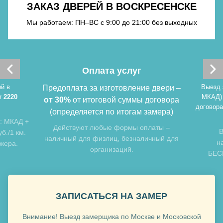
ЗАКАЗ ДВЕРЕЙ В ВОСКРЕСЕНСКЕ
Хочу такую
Мы работаем: ПН–ВС с 9:00 до 21:00 без выходных
Оплата услуг
й в
Выезд 
Предоплата за изготовление двери –
т 2220
МКАД)
от 30%
от итоговой суммы договора
договора
(определяется по итогам замера)
: МКАД +
Хочу такую
Действуют любые формы оплаты –
В
б./1 км.
наличный для физлиц, безналичный для
н
джера.
организаций.
БЕСП
Хочу такую
ЗАПИСАТЬСЯ НА ЗАМЕР
Внимание! Выезд замерщика по Москве и Московской