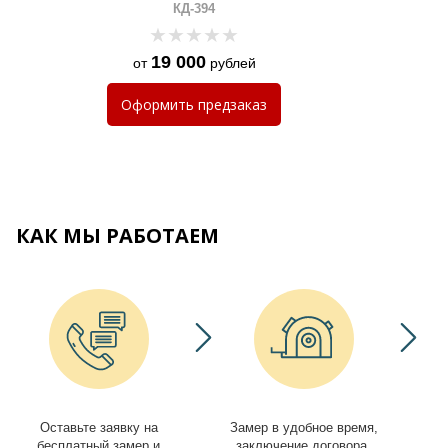
КД-394
19 000
от
рублей
Оформить
предзаказ
КАК МЫ РАБОТАЕМ
Оставьте заявку на
Замер в удобное время,
И
бесплатный замер и
заключение договора,