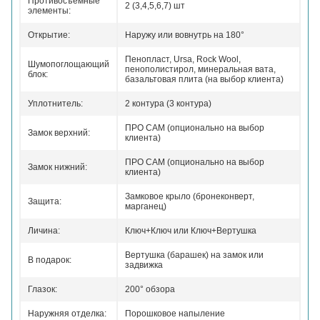
Противосъемные
2 (3,4,5,6,7) шт
элементы:
Открытие:
Наружу или вовнутрь на 180°
Пенопласт, Ursa, Rock Wool,
Шумопоглощающий
пенополистирол, минеральная вата,
блок:
базальтовая плита (на выбор клиента)
Уплотнитель:
2 контура (3 контура)
ПРО САМ (опционально на выбор
Замок верхний:
клиента)
ПРО САМ (опционально на выбор
Замок нижний:
клиента)
Замковое крыло (бронеконверт,
Защита:
марганец)
Личина:
Ключ+Ключ или Ключ+Вертушка
Вертушка (барашек) на замок или
В подарок:
задвижка
Глазок:
200° обзора
Наружняя отделка:
Порошковое напыление