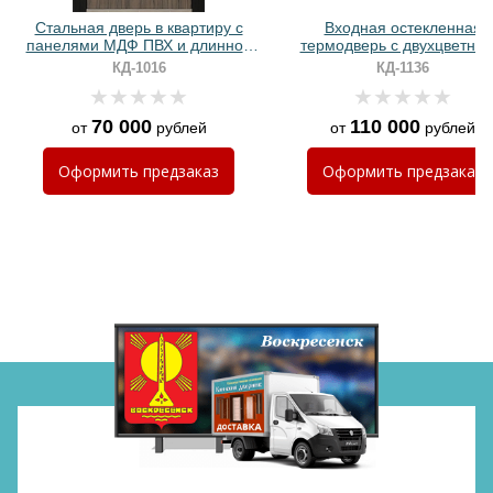
Стальная дверь в квартиру с
Входная остекленная
панелями МДФ ПВХ и длинной
термодверь с двухцветны
ручкой с RGB-подсветкой
панелями МДФ и длинно
КД-1016
КД-1136
ручкой с LED-подсветко
70 000
110 000
от
рублей
от
рублей
Хочу такую
Оформить
предзаказ
Оформить
предзаказ
Хочу такую
Хочу такую