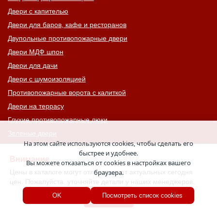
Двери с капителью
Двери для баров, кафе и ресторанов
Двупольные противопожарные двери
Двери МДФ шпон
Двери для дачи
Двери с шумоизоляцией
Противопожарные ворота с калиткой
Двери на террасу
Глухие противопожарные люки
Зеленые двери
На этом сайте используются cookies, чтобы сделать его
Тамбурные двери
быстрее и удобнее.
Внимание
Утепленные входные двери
Вы можете отказаться от cookies в настройках вашего
Цены в каталоге могут отличаться от актуальных сегодня
браузера.
Подъездные двери
цен. Пожалуйста, уточняйте детали у наших менеджеров.
Технические двери с вентиляцией
Хорошо
OK
Посмотреть список cookies
Ставни для дачи
Двери с чёрной фурнитурой