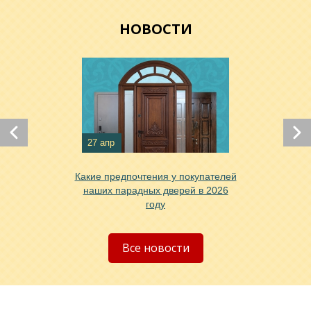
НОВОСТИ
27 апр
Хочу такую
Какие предпочтения у покупателей
наших парадных дверей в 2026
году
Хочу такую
Все новости