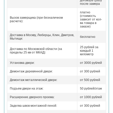
договора сразу
после замера
платно
(стоимость
Вызов замерщика (при безналичном
зависит от кол-
расчете):
ва товара в
заказе)
Доставка в Москву, Люберцы, Клин, Дмитров,
бесплатно
Мытищи:
25 рублей за
Доставка по Московской области (за
каждый 1
пределы 25 км от МКАД):
километр
Установка двери:
от 3000 рублей
Демонтаж деревянной двери:
от 300 рублей
Демонтаж металлической двери:
от 500 рублей
Подъем двери на этаж:
50 рублей/этаж
Расширение дверного проема:
от 1000 рублей
Заделка швов монтажной пеной:
от 300 рублей