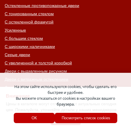
Остекленные противопожарные двери
С тонированным стеклом
С остекленной фрамугой
Усиленные
С большим стеклом
С широкими наличниками
Серые двери
С увеличенной и толстой коробкой
Двери с выдавленным рисунком
Двери с витражным остеклением
На этом сайте используются cookies, чтобы сделать его
Двери с английской решеткой
быстрее и удобнее.
Глухие противопожарные двери
Внимание
Вы можете отказаться от cookies в настройках вашего
Цены в каталоге могут отличаться от актуальных сегодня
браузера.
Однопольные противопожарные двери
цен. Пожалуйста, уточняйте детали у наших менеджеров.
Двери со львом
Хорошо
OK
Посмотреть список cookies
Двери Антипаника
Двери с окном сверху