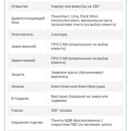
Открытие:
Наружу или вовнутрь на 180°
Пенопласт, Ursa, Rock Wool,
Шумопоглощающий
пенополистирол, минеральная вата,
блок:
базальтовая плита (на выбор клиента)
Уплотнитель:
2 контура
ПРО САМ (опционально на выбор
Замок верхний:
клиента)
ПРО САМ (опционально на выбор
Замок нижний:
клиента)
Замковое крыло (бронеконверт,
Защита:
марганец)
Личина:
Ключ+Ключ или Ключ+Вертушка
Вертушка (барашек) на замок или
В подарок:
задвижка
Глазок:
200° обзора
Панель МДФ фрезерованная с
Наружняя отделка:
покрытием ПВХ (по желанию: шпон)