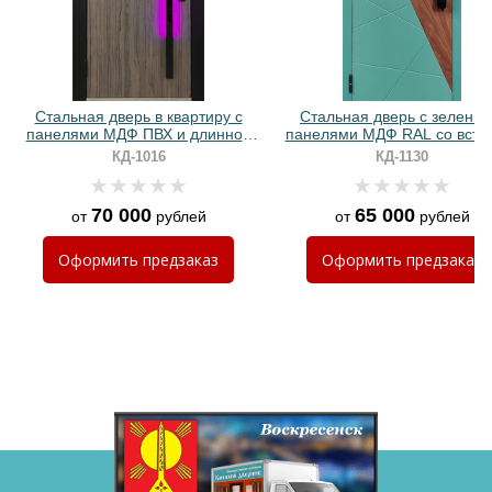
Хочу такую
Стальная дверь в квартиру с
Стальная дверь с зелены
панелями МДФ ПВХ и длинной
панелями МДФ RAL со вста
ручкой с RGB-подсветкой
ПВХ и биометрическим зам
КД-1016
КД-1130
70 000
65 000
от
рублей
от
рублей
Хочу такую
Оформить
предзаказ
Оформить
предзаказ
Хочу такую