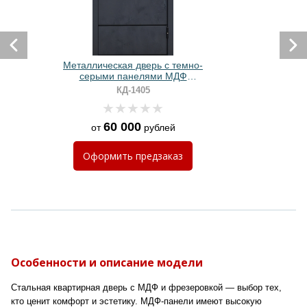
Металлическая дверь с темно-
серыми панелями МДФ
антрацит с электронным замком
КД-1405
60 000
от
рублей
Оформить
предзаказ
Особенности и описание модели
Стальная квартирная дверь с МДФ и фрезеровкой — выбор тех,
кто ценит комфорт и эстетику. МДФ-панели имеют высокую