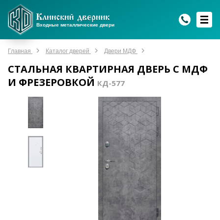
WhatsApp
WhatsApp
Telegram
Max
Max
Входные металлические двери
Мы онлайн!
Мы онлайн!
Мы онлайн!
Мы онлайн!
Мы онлайн!
Главная
Каталог дверей
Двери МДФ
СТАЛЬНАЯ КВАРТИРНАЯ ДВЕРЬ С МДФ
И ФРЕЗЕРОВКОЙ
КД-577