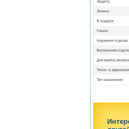
Защита:
Личина:
В подарок:
Глазок:
Наружняя отделка:
Внутренняя отделк
Для каждой входн
Тепло- и звукоизол
Тип назначения:
Интер