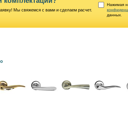
й комплектации?
Нажимая на
аявку! Мы свяжемся с вами и сделаем расчет.
конфиденц
данных.
lo