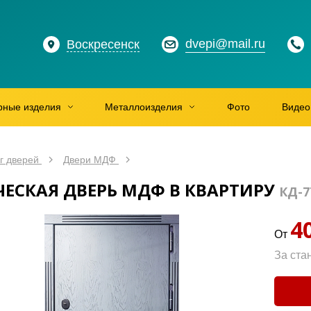
dvepi@mail.ru
Воскресенск
рные изделия
Металлоизделия
Фото
Видео
г дверей
Двери МДФ
ЕСКАЯ ДВЕРЬ МДФ В КВАРТИРУ
КД-7
4
От
За ста