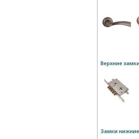
Верхние замк
Замки нижни