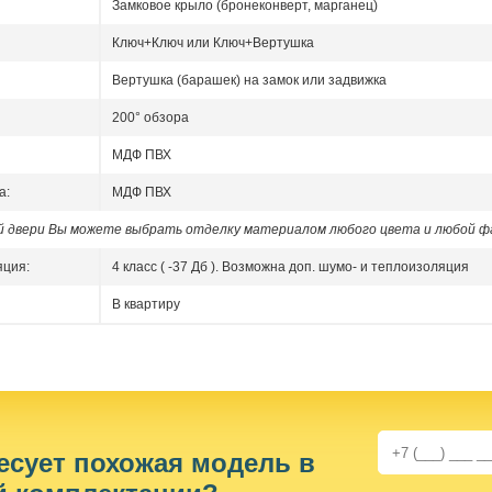
Замковое крыло (бронеконверт, марганец)
Ключ+Ключ или Ключ+Вертушка
Вертушка (барашек) на замок или задвижка
200° обзора
МДФ ПВХ
а:
МДФ ПВХ
ой двери Вы можете выбрать отделку материалом любого цвета и любой ф
яция:
4 класс ( -37 Дб ). Возможна доп. шумо- и теплоизоляция
В квартиру
есует похожая модель в