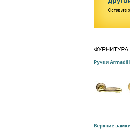
друго
Оставьте з
ФУРНИТУРА
Ручки Armadil
Верхние замк