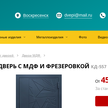
dvepi@mail.ru
Воскресенск
рные изделия
Металлоизделия
Фото
Видео
г дверей
Двери МДФ
ДВЕРЬ С МДФ И ФРЕЗЕРОВКОЙ
КД-557
4
От
За ста