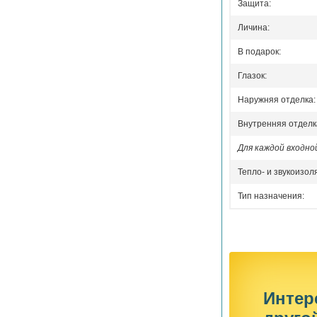
Защита:
Личина:
В подарок:
Глазок:
Наружняя отделка:
Внутренняя отделк
Для каждой входн
Тепло- и звукоизол
Тип назначения:
Интер