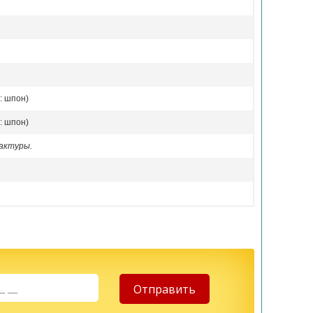
: шпон)
: шпон)
актуры.