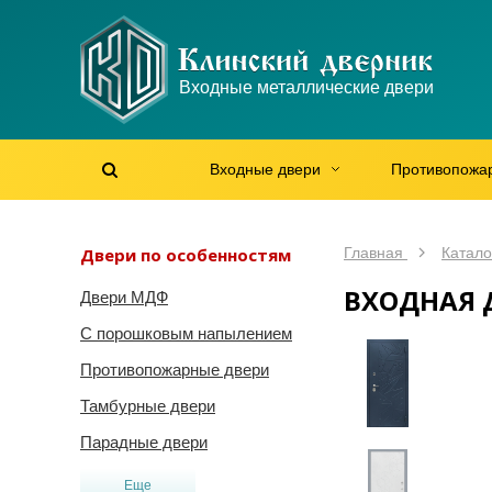
WhatsApp
WhatsApp
Telegram
Max
Max
Входные металлические двери
Мы онлайн!
Мы онлайн!
Мы онлайн!
Мы онлайн!
Мы онлайн!
Входные двери
Противопожа
Найти на сайте
Найти по артикулу
/
Двери по особенностям
Главная
Катало
ВХОДНАЯ 
Двери МДФ
С порошковым напылением
Противопожарные двери
Тамбурные двери
Парадные двери
Еще