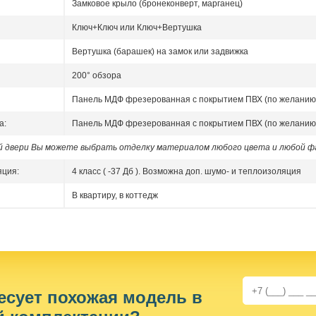
Замковое крыло (бронеконверт, марганец)
Ключ+Ключ или Ключ+Вертушка
Вертушка (барашек) на замок или задвижка
200° обзора
Панель МДФ фрезерованная с покрытием ПВХ (по желанию
а:
Панель МДФ фрезерованная с покрытием ПВХ (по желанию
ой двери Вы можете выбрать отделку материалом любого цвета и любой ф
яция:
4 класс ( -37 Дб ). Возможна доп. шумо- и теплоизоляция
В квартиру, в коттедж
есует похожая модель в