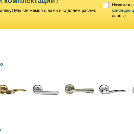
й комплектации?
Нажимая на
аявку! Мы свяжемся с вами и сделаем расчет.
конфиденц
данных.
lo
и