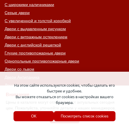
С широкими наличниками
Серые двери
С увеличенной и толстой коробкой
Двери с выдавленным рисунком
Двери с витражным остеклением
Двери с английской решеткой
Глухие противопожарные двери
Однопольные противопожарные двери
Двери со львом
Двери Антипаника
На этом сайте используются cookies, чтобы сделать его
Двери с окном сверху
быстрее и удобнее.
Двери для хозяйственных помещений
Внимание
Вы можете отказаться от cookies в настройках вашего
Входные группы
Цены в каталоге могут отличаться от актуальных сегодня
браузера.
цен. Пожалуйста, уточняйте детали у наших менеджеров.
Входные двери с кнокером
Хорошо
OK
Посмотреть список cookies
Двери с капителью
Двери для баров, кафе и ресторанов