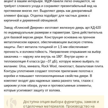
акцент в вашем интерьере. МДФ-панели легко очищаются, не
требуют сложного ухода и сохраняют презентабельный вид на
протяжении многих лет. Выделяют дверь как декоративный
элемент фасада. Отделка подойдет для частных домов с
кирпичной и деревянной облицовкой.
Завод «Клинский Дверник» изготовит железную дверь арт.КД-620
по индивидуальным размерам и параметрам. Цена действительна
для базовой версии двери. Конструкция основана на прочном
металлическом каркасе, обеспечивающем высокую степень
защиты. Лист металла толщиной от 1,5 мм обеспечивает
прочность и взломостойкость. Направление открывания на выбор
заказчика — наружу или внутрь на 180°. Внутри шумо- и
теплоизоляция 4 класса (до –37 дБ), которую можно выбрать по
желанию: Ursa, минвата, Rock Wool, пенопласт, базальтовая плита.
Контуры уплотнения создают плотное прилегание полотна к
коробке и повышают теплоизоляционные свойства двери. В
комплект входят два надежных замка разного типа, глазок с
широким углом обзора, ручки и противосъемные элементы,
которые усиливают защиту от взлома.
Доступна опция выбора фурнитуры, замков и
отделочных материалов. Производство на