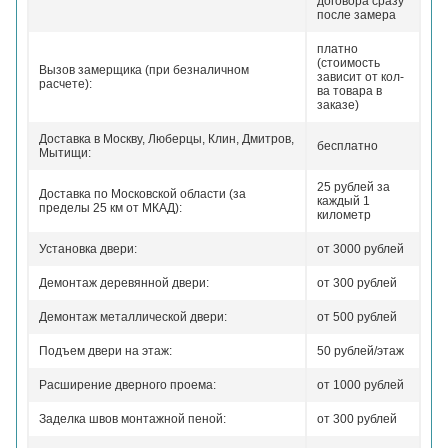
договора сразу
после замера
платно
(стоимость
Вызов замерщика (при безналичном
зависит от кол-
расчете):
ва товара в
заказе)
Доставка в Москву, Люберцы, Клин, Дмитров,
бесплатно
Мытищи:
25 рублей за
Доставка по Московской области (за
каждый 1
пределы 25 км от МКАД):
километр
Установка двери:
от 3000 рублей
Демонтаж деревянной двери:
от 300 рублей
Демонтаж металлической двери:
от 500 рублей
Подъем двери на этаж:
50 рублей/этаж
Расширение дверного проема:
от 1000 рублей
Заделка швов монтажной пеной:
от 300 рублей