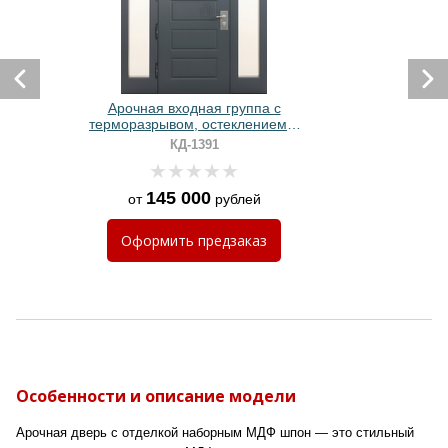
Арочная входная группа с
терморазрывом, остеклением и
панелями МДФ антрацит
КД-1391
145 000
от
рублей
Оформить
предзаказ
Особенности и описание модели
Арочная дверь с отделкой наборным МДФ шпон — это стильный