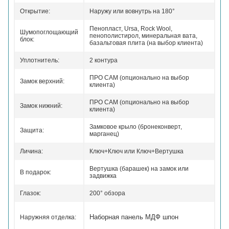
Открытие:
Наружу или вовнутрь на 180°
Пенопласт, Ursa, Rock Wool,
Шумопоглощающий
пенополистирол, минеральная вата,
блок:
базальтовая плита (на выбор клиента)
Уплотнитель:
2 контура
ПРО САМ (опционально на выбор
Замок верхний:
клиента)
ПРО САМ (опционально на выбор
Замок нижний:
клиента)
Замковое крыло (бронеконверт,
Защита:
марганец)
Личина:
Ключ+Ключ или Ключ+Вертушка
Вертушка (барашек) на замок или
В подарок:
задвижка
Глазок:
200° обзора
Наборная панель МДФ шпон
Наружняя отделка: