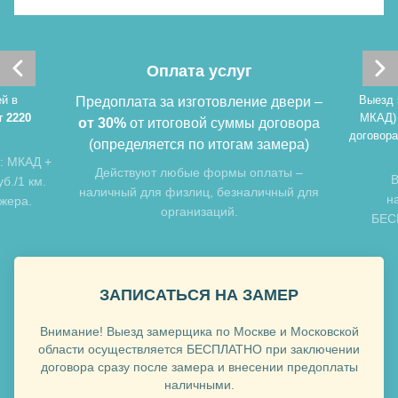
Хочу такую
Оплата услуг
й в
Выезд 
Предоплата за изготовление двери –
т 2220
МКАД)
от 30%
от итоговой суммы договора
договора
(определяется по итогам замера)
: МКАД +
Хочу такую
Действуют любые формы оплаты –
В
б./1 км.
наличный для физлиц, безналичный для
н
джера.
организаций.
БЕСП
ЗАПИСАТЬСЯ НА ЗАМЕР
Внимание! Выезд замерщика по Москве и Московской
Хочу такую
области осуществляется БЕСПЛАТНО при заключении
договора сразу после замера и внесении предоплаты
наличными.