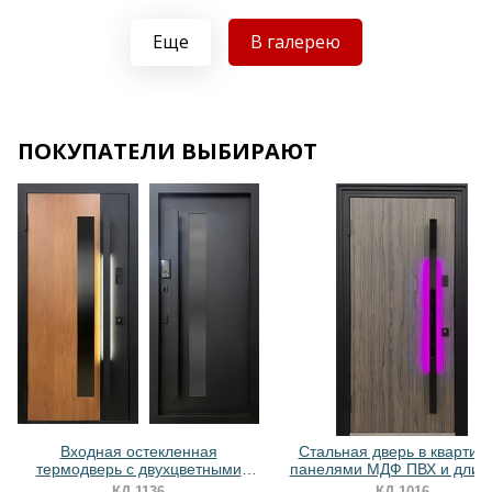
Еще
В галерею
Хочу такую
ПОКУПАТЕЛИ ВЫБИРАЮТ
Хочу такую
Хочу такую
Входная остекленная
Стальная дверь в квартиру
термодверь с двухцветными
панелями МДФ ПВХ и длин
панелями МДФ и длинной
ручкой с RGB-подсветко
КД-1136
КД-1016