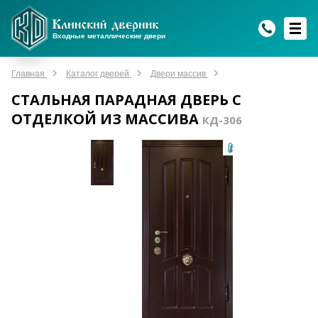
WhatsApp
WhatsApp
Telegram
Max
Max
Входные металлические двери
Мы онлайн!
Мы онлайн!
Мы онлайн!
Мы онлайн!
Мы онлайн!
Главная
Каталог дверей
Двери массив
СТАЛЬНАЯ ПАРАДНАЯ ДВЕРЬ С
ОТДЕЛКОЙ ИЗ МАССИВА
КД-306