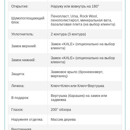
Открытие:
Наружу или вовнутрь на 180°
Пенопласт, Ursa, Rock Wool,
Шумопоглощающий
пенополистирол, минеральная вата,
блок:
базальтовая плита (на выбор клиента)
Уплотнитель:
2 контура (3 контура)
Замок «KALE» (опционально на выбор
Замок верхний:
клиента)
Замок «KALE» (опционально на выбор
Замок нижний:
клиента)
Замковое крыло (бронеконверт,
Защита:
марганец)
Личина:
Ключ+Ключ или Ключ+Вертушка
Вертушка (барашек) на замок или
В подарок:
задвижка
Глазок:
200° обзора
Наружняя отделка:
Массив дерева
Внутренняя