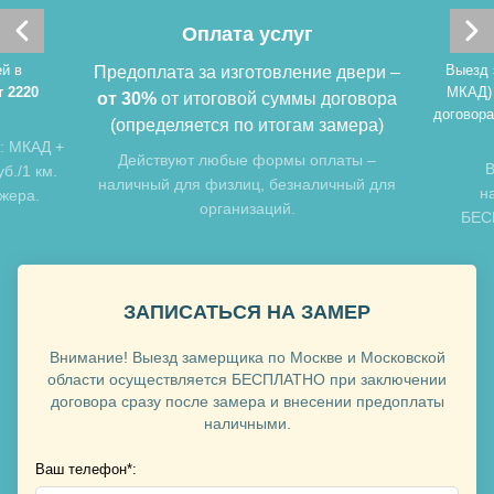
Оплата услуг
Хочу такую
й в
Выезд 
Предоплата за изготовление двери –
т 2220
МКАД)
от 30%
от итоговой суммы договора
договора
(определяется по итогам замера)
: МКАД +
Действуют любые формы оплаты –
В
б./1 км.
наличный для физлиц, безналичный для
н
джера.
организаций.
БЕСП
Хочу такую
ЗАПИСАТЬСЯ НА ЗАМЕР
Хочу такую
Внимание! Выезд замерщика по Москве и Московской
области осуществляется БЕСПЛАТНО при заключении
договора сразу после замера и внесении предоплаты
наличными.
Ваш телефон*: