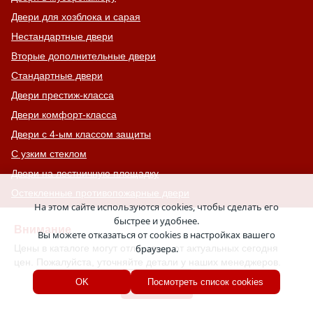
Двери для хозблока и сарая
Нестандартные двери
Вторые дополнительные двери
Стандартные двери
Двери престиж-класса
Двери комфорт-класса
Двери с 4-ым классом защиты
С узким стеклом
Двери на лестничную площадку
Остекленные противопожарные двери
На этом сайте используются cookies, чтобы сделать его
С тонированным стеклом
быстрее и удобнее.
Внимание
С остекленной фрамугой
Вы можете отказаться от cookies в настройках вашего
Цены в каталоге могут отличаться от актуальных сегодня
браузера.
Усиленные
цен. Пожалуйста, уточняйте детали у наших менеджеров.
С большим стеклом
Хорошо
OK
Посмотреть список cookies
С широкими наличниками
Серые двери