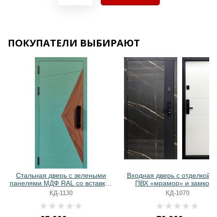
Хочу такую
Хочу такую
ПОКУПАТЕЛИ ВЫБИРАЮТ
Хочу такую
Хочу такую
Стальная дверь с зелеными
Входная дверь с отделкой
панелями МДФ RAL со вставкой
ПВХ «мрамор» и замком 
ПВХ и биометрическим замком
биометрией
КД-1130
КД-1070