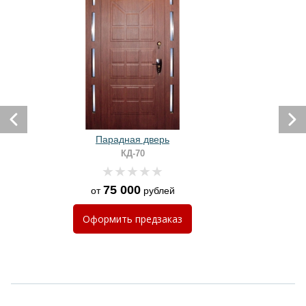
Парадная дверь
КД-70
75 000
от
рублей
Оформить
предзаказ