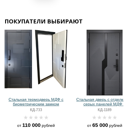
ПОКУПАТЕЛИ ВЫБИРАЮТ
Хочу такую
Хочу такую
Стальная термодверь МДФ с
Стальная дверь с отделкой
биометрическим замком
серых панелей МДФ и
биометрическим замком
КД-733
КД-1189
110 000
65 000
от
рублей
от
рублей