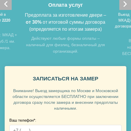
Оплата услуг
й в
Выезд 
Предоплата за изготовление двери –
т 2220
МКАД)
от 30%
от итоговой суммы договора
договора
(определяется по итогам замера)
Хочу такую
: МКАД +
Действуют любые формы оплаты –
В
б./1 км.
наличный для физлиц, безналичный для
н
джера.
организаций.
БЕСП
Хочу такую
ЗАПИСАТЬСЯ НА ЗАМЕР
Внимание! Выезд замерщика по Москве и Московской
области осуществляется БЕСПЛАТНО при заключении
договора сразу после замера и внесении предоплаты
Хочу такую
наличными.
Ваш телефон*: