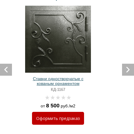
Ставни одностворчатые с
кованым орнаментом
КД-1167
8 500
от
руб./м2
Оформить
предзаказ