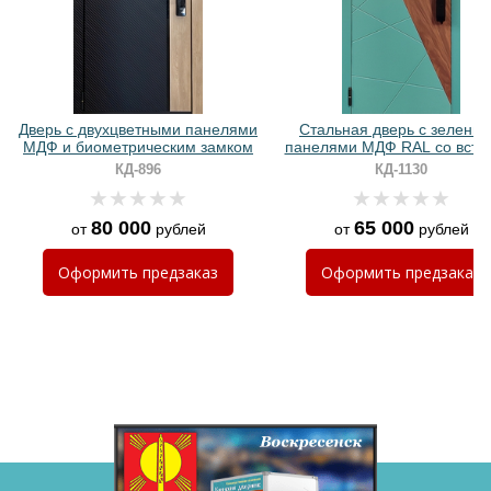
Дверь с двухцветными панелями
Стальная дверь с зелены
МДФ и биометрическим замком
панелями МДФ RAL со вста
ПВХ и биометрическим зам
Хочу такую
КД-896
КД-1130
Хочу такую
80 000
65 000
от
рублей
от
рублей
Оформить
предзаказ
Оформить
предзаказ
Хочу такую