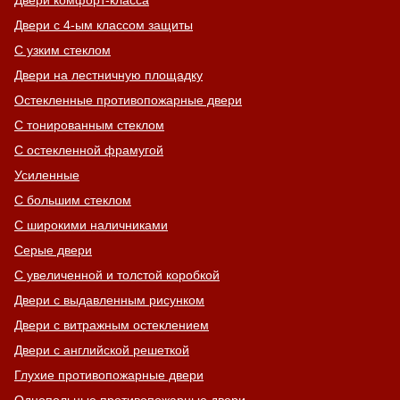
Двери комфорт-класса
Двери с 4-ым классом защиты
С узким стеклом
Двери на лестничную площадку
Остекленные противопожарные двери
С тонированным стеклом
С остекленной фрамугой
Усиленные
С большим стеклом
С широкими наличниками
Серые двери
С увеличенной и толстой коробкой
Двери с выдавленным рисунком
Двери с витражным остеклением
Двери с английской решеткой
Глухие противопожарные двери