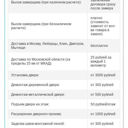
заключении
Вызов замерщика (при наличном расчете):
договора сразу
после замера
платно
(стоимость
Вызов замерщика (при безналичном
зависит от кол-
расчете):
ва товара в
заказе)
Доставка в Москву, Люберцы, Клин, Дмитров,
бесплатно
Мытищи:
25 рублей за
Доставка по Московской области (за
каждый 1
пределы 25 км от МКАД):
километр
Установка двери:
от 3000 рублей
Демонтаж деревянной двери:
от 300 рублей
Демонтаж металлической двери:
от 500 рублей
Подъем двери на этаж:
50 рублей/этаж
Расширение дверного проема:
от 1000 рублей
Заделка швов монтажной пеной:
от 300 рублей