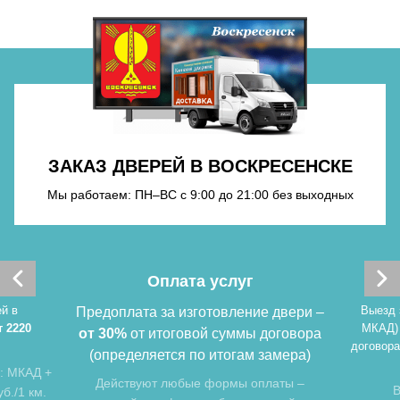
Хочу такую
Хочу такую
ЗАКАЗ ДВЕРЕЙ В ВОСКРЕСЕНСКЕ
Мы работаем: ПН–ВС с 9:00 до 21:00 без выходных
Оплата услуг
й в
Выезд 
Предоплата за изготовление двери –
т 2220
МКАД)
от 30%
от итоговой суммы договора
договора
(определяется по итогам замера)
: МКАД +
Действуют любые формы оплаты –
В
б./1 км.