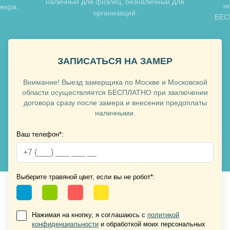
наличный для физлиц, безналичный для
н
джера.
организаций.
БЕСП
ЗАПИСАТЬСЯ НА ЗАМЕР
Внимание! Выезд замерщика по Москве и Московской
области осуществляется БЕСПЛАТНО при заключении
договора сразу после замера и внесении предоплаты
наличными.
Ваш телефон*:
Выберите травяной цвет, если вы не робот*:
Нажимая на кнопку, я соглашаюсь с
политикой
конфиденциальности
и обработкой моих персональных