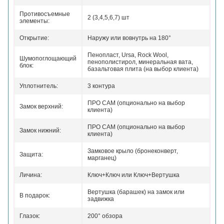
Противосъемные
2 (3,4,5,6,7) шт
элементы:
Открытие:
Наружу или вовнутрь на 180°
Пенопласт, Ursa, Rock Wool,
Шумопоглощающий
пенополистирол, минеральная вата,
блок:
базальтовая плита (на выбор клиента)
Уплотнитель:
3 контура
ПРО САМ (опционально на выбор
Замок верхний:
клиента)
ПРО САМ (опционально на выбор
Замок нижний:
клиента)
Замковое крыло (бронеконверт,
Защита:
марганец)
Личина:
Ключ+Ключ или Ключ+Вертушка
Вертушка (барашек) на замок или
В подарок:
задвижка
Глазок:
200° обзора