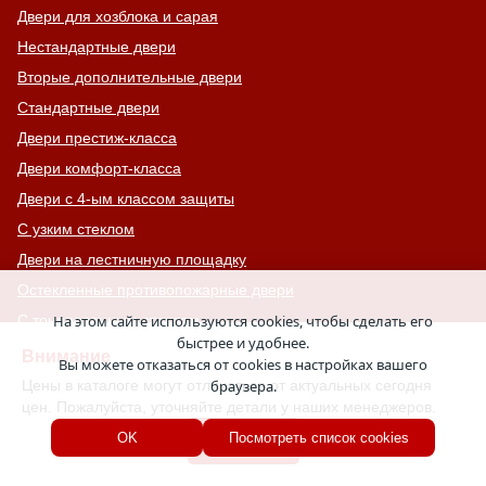
Двери для хозблока и сарая
Нестандартные двери
Вторые дополнительные двери
Стандартные двери
Двери престиж-класса
Двери комфорт-класса
Двери с 4-ым классом защиты
С узким стеклом
Двери на лестничную площадку
Остекленные противопожарные двери
На этом сайте используются cookies, чтобы сделать его
С тонированным стеклом
быстрее и удобнее.
С остекленной фрамугой
Внимание
Вы можете отказаться от cookies в настройках вашего
Усиленные
Цены в каталоге могут отличаться от актуальных сегодня
браузера.
цен. Пожалуйста, уточняйте детали у наших менеджеров.
С большим стеклом
Хорошо
OK
Посмотреть список cookies
С широкими наличниками
Серые двери