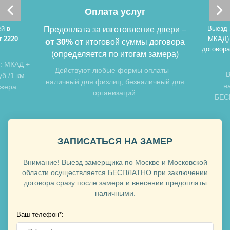
Оплата услуг
й в
Выезд 
Предоплата за изготовление двери –
т 2220
МКАД)
от 30%
от итоговой суммы договора
договора
(определяется по итогам замера)
: МКАД +
Хочу такую
Действуют любые формы оплаты –
В
б./1 км.
наличный для физлиц, безналичный для
н
джера.
организаций.
БЕСП
ЗАПИСАТЬСЯ НА ЗАМЕР
Внимание! Выезд замерщика по Москве и Московской
Хочу такую
области осуществляется БЕСПЛАТНО при заключении
договора сразу после замера и внесении предоплаты
наличными.
Хочу такую
Ваш телефон*: