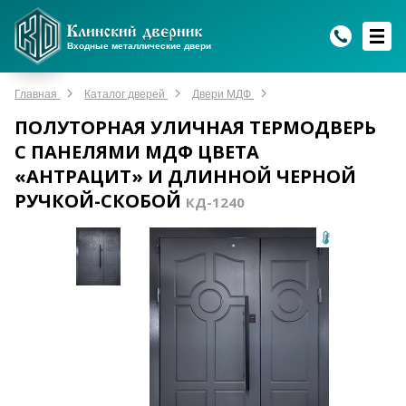
WhatsApp
WhatsApp
Telegram
Max
Max
Входные металлические двери
Мы онлайн!
Мы онлайн!
Мы онлайн!
Мы онлайн!
Мы онлайн!
Главная
Каталог дверей
Двери МДФ
ПОЛУТОРНАЯ УЛИЧНАЯ ТЕРМОДВЕРЬ
С ПАНЕЛЯМИ МДФ ЦВЕТА
«АНТРАЦИТ» И ДЛИННОЙ ЧЕРНОЙ
РУЧКОЙ-СКОБОЙ
КД-1240