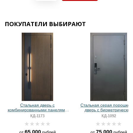
Хочу такую
ПОКУПАТЕЛИ ВЫБИРАЮТ
Хочу такую
Хочу такую
Стальная дверь с
Стальная серая порошков
комбинированными панелями
дверь с биометрическим
МДФ и ручкой-скобой с
электронным замком
КД-1173
КД-1092
подсветкой
65 000
75 000
от
рублей
от
рублей