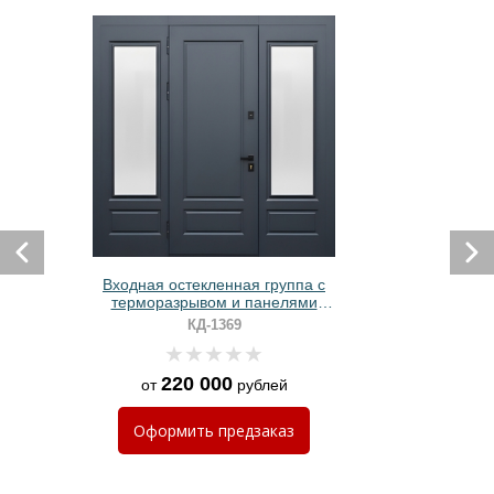
Входная остекленная группа с
терморазрывом и панелями
МДФ цвета антрацит
КД-1369
220 000
от
рублей
Оформить
предзаказ