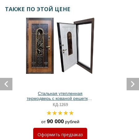
ТАКЖЕ ПО ЭТОЙ ЦЕНЕ
Стальная утепленная
термодверь с кованой решеткой,
стеклопакетом и отделкой МДФ с
КД-1269
фрезеровкой
90 000
от
рублей
Оформить
предзаказ