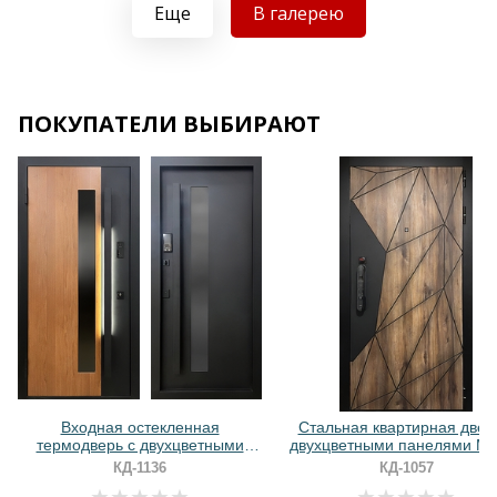
Хочу такую
Еще
В галерею
ПОКУПАТЕЛИ ВЫБИРАЮТ
Хочу такую
Хочу такую
Входная остекленная
Стальная квартирная двер
термодверь с двухцветными
двухцветными панелями M
панелями МДФ и длинной
биометрическим замком
КД-1136
КД-1057
ручкой с LED-подсветкой