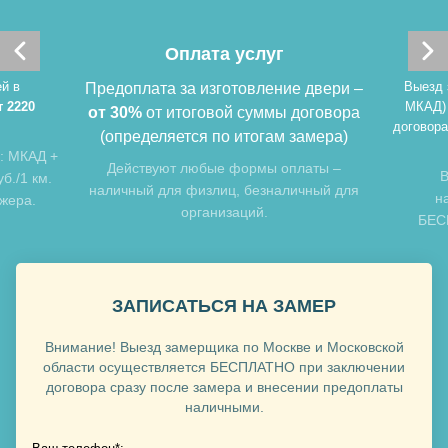
Оплата услуг
й в
Выезд 
Предоплата за изготовление двери –
т 2220
МКАД)
от 30%
от итоговой суммы договора
договора
(определяется по итогам замера)
: МКАД +
Хочу такую
Действуют любые формы оплаты –
В
б./1 км.
наличный для физлиц, безналичный для
н
джера.
организаций.
БЕСП
Хочу такую
ЗАПИСАТЬСЯ НА ЗАМЕР
Внимание! Выезд замерщика по Москве и Московской
области осуществляется БЕСПЛАТНО при заключении
договора сразу после замера и внесении предоплаты
наличными.