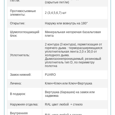
Петли:
(скрытые петли)
Противосъемные
2 (3,4,5,6,7) шт
элементы:
Открытие:
Наружу или вовнутрь на 180°
Шумопоглощающий
Минеральная негорючая базальтовая
блок:
плита
2 контура (3 контура), герметизация от
горячего дыма :
терморасширяющаяся
уплотнительная лента 2,0 х 30,0 от
Уплотнитель:
холодного дыма.
Дымогазонепроницаемый, резиновый
уплотнитель тип D, по периметру
полотна
Замок нижний:
FUARO
Личина:
Ключ+Ключ или Ключ+Вертушка
Вертушка (барашек) на замок или
В подарок:
задвижка
Наружняя отделка:
RAL цвет любой + стекло
Внутренняя