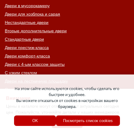
Двери в мусорокамеру
Двери для хозблока и сарая
Нестандартные двери
Вторые дополнительные двери
Стандартные двери
Двери престиж-класса
Двери комфорт-класса
Двери с 4-ым классом защиты
С узким стеклом
Двери на лестничную площадку
На этом сайте используются cookies, чтобы сделать его
Остекленные противопожарные двери
быстрее и удобнее.
С тонированным стеклом
Внимание
Вы можете отказаться от cookies в настройках вашего
С остекленной фрамугой
Цены в каталоге могут отличаться от актуальных сегодня
браузера.
цен. Пожалуйста, уточняйте детали у наших менеджеров.
Усиленные
Хорошо
OK
Посмотреть список cookies
С большим стеклом
С широкими наличниками