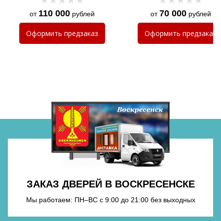
110 000
70 000
от
рублей
от
рублей
Хочу такую
Оформить
предзаказ
Оформить
предзаказ
Хочу такую
Хочу такую
ЗАКАЗ ДВЕРЕЙ В ВОСКРЕСЕНСКЕ
Хочу такую
Мы работаем: ПН–ВС с 9:00 до 21:00 без выходных