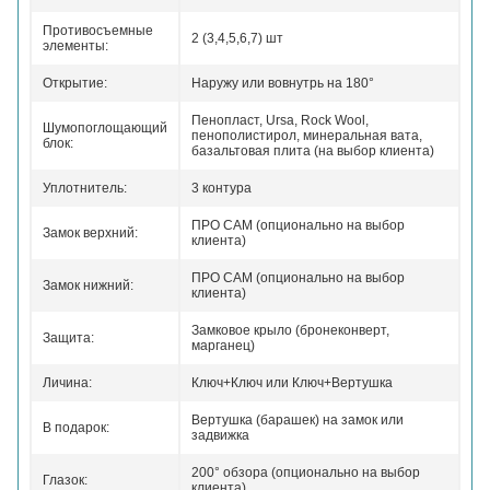
Противосъемные
2 (3,4,5,6,7) шт
элементы:
Открытие:
Наружу или вовнутрь на 180°
Пенопласт, Ursa, Rock Wool,
Шумопоглощающий
пенополистирол, минеральная вата,
блок:
базальтовая плита (на выбор клиента)
Уплотнитель:
3 контура
ПРО САМ (опционально на выбор
Замок верхний:
клиента)
ПРО САМ (опционально на выбор
Замок нижний:
клиента)
Замковое крыло (бронеконверт,
Защита:
марганец)
Личина:
Ключ+Ключ или Ключ+Вертушка
Вертушка (барашек) на замок или
В подарок:
задвижка
200° обзора (опционально на выбор
Глазок:
клиента)