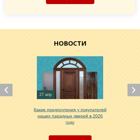
Хочу такую
Хочу такую
НОВОСТИ
27 апр
Хочу такую
Какие предпочтения у покупателей
наших парадных дверей в 2026
году
Хочу такую