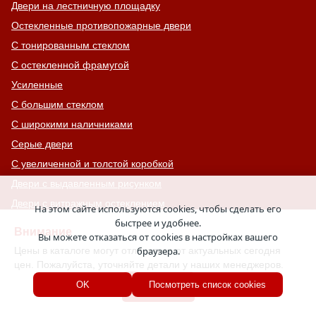
Двери на лестничную площадку
Остекленные противопожарные двери
С тонированным стеклом
С остекленной фрамугой
Усиленные
С большим стеклом
С широкими наличниками
Серые двери
С увеличенной и толстой коробкой
Двери с выдавленным рисунком
Двери с витражным остеклением
На этом сайте используются cookies, чтобы сделать его
быстрее и удобнее.
Двери с английской решеткой
Внимание
Вы можете отказаться от cookies в настройках вашего
Глухие противопожарные двери
Цены в каталоге могут отличаться от актуальных сегодня
браузера.
Однопольные противопожарные двери
цен. Пожалуйста, уточняйте детали у наших менеджеров.
Двери со львом
Хорошо
OK
Посмотреть список cookies
Двери Антипаника