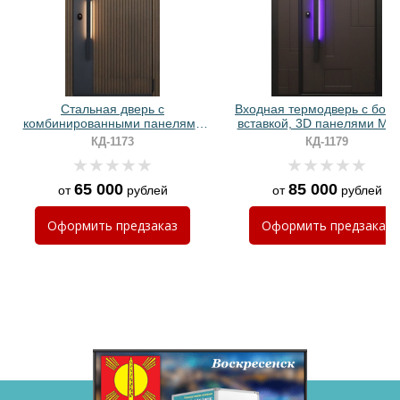
Стальная дверь с
Входная термодверь с боко
комбинированными панелями
вставкой, 3D панелями МД
МДФ и ручкой-скобой с
ручкой с подсветкой
КД-1173
КД-1179
подсветкой
65 000
85 000
от
рублей
от
рублей
Хочу такую
Оформить
предзаказ
Оформить
предзаказ
Хочу такую