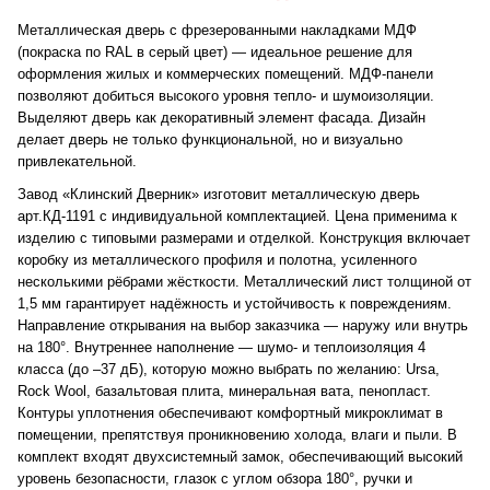
Металлическая дверь с фрезерованными накладками МДФ
(покраска по RAL в серый цвет) — идеальное решение для
оформления жилых и коммерческих помещений. МДФ-панели
позволяют добиться высокого уровня тепло- и шумоизоляции.
Выделяют дверь как декоративный элемент фасада. Дизайн
делает дверь не только функциональной, но и визуально
привлекательной.
Завод «Клинский Дверник» изготовит металлическую дверь
арт.КД-1191 с индивидуальной комплектацией. Цена применима к
изделию с типовыми размерами и отделкой. Конструкция включает
коробку из металлического профиля и полотна, усиленного
несколькими рёбрами жёсткости. Металлический лист толщиной от
1,5 мм гарантирует надёжность и устойчивость к повреждениям.
Направление открывания на выбор заказчика — наружу или внутрь
на 180°. Внутреннее наполнение — шумо- и теплоизоляция 4
класса (до –37 дБ), которую можно выбрать по желанию: Ursa,
Rock Wool, базальтовая плита, минеральная вата, пенопласт.
Контуры уплотнения обеспечивают комфортный микроклимат в
помещении, препятствуя проникновению холода, влаги и пыли. В
комплект входят двухсистемный замок, обеспечивающий высокий
уровень безопасности, глазок с углом обзора 180°, ручки и