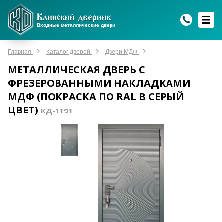
WhatsApp
WhatsApp
Telegram
Max
Max
Входные металлические двери
Мы онлайн!
Мы онлайн!
Мы онлайн!
Мы онлайн!
Мы онлайн!
Главная
Каталог дверей
Двери МДФ
МЕТАЛЛИЧЕСКАЯ ДВЕРЬ С
ФРЕЗЕРОВАННЫМИ НАКЛАДКАМИ
МДФ (ПОКРАСКА ПО RAL В СЕРЫЙ
ЦВЕТ)
КД-1191