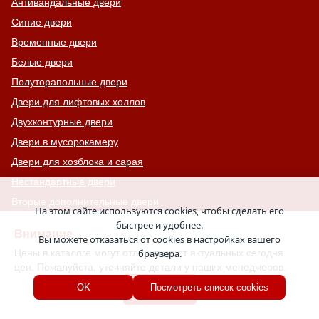
Антивандальные двери
Синие двери
Временные двери
Белые двери
Полуторапольные двери
Двери для лифтовых холлов
Двухконтурные двери
Двери в мусорокамеру
Двери для хозблока и сарая
Нестандартные двери
Вторые дополнительные двери
На этом сайте используются cookies, чтобы сделать его
Стандартные двери
быстрее и удобнее.
Внимание
Вы можете отказаться от cookies в настройках вашего
Двери престиж-класса
Цены в каталоге могут отличаться от актуальных сегодня
браузера.
Двери комфорт-класса
цен. Пожалуйста, уточняйте детали у наших менеджеров.
Двери с 4-ым классом защиты
Хорошо
OK
Посмотреть список cookies
С узким стеклом