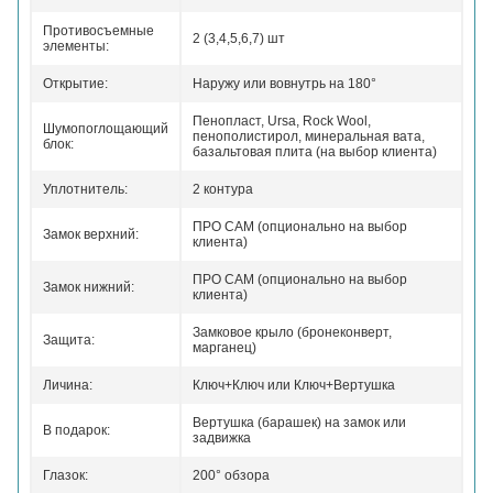
Противосъемные
2 (3,4,5,6,7) шт
элементы:
Открытие:
Наружу или вовнутрь на 180°
Пенопласт, Ursa, Rock Wool,
Шумопоглощающий
пенополистирол, минеральная вата,
блок:
базальтовая плита (на выбор клиента)
Уплотнитель:
2 контура
ПРО САМ (опционально на выбор
Замок верхний:
клиента)
ПРО САМ (опционально на выбор
Замок нижний:
клиента)
Замковое крыло (бронеконверт,
Защита:
марганец)
Личина:
Ключ+Ключ или Ключ+Вертушка
Вертушка (барашек) на замок или
В подарок:
задвижка
Глазок:
200° обзора