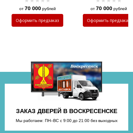
70 000
70 000
от
рублей
от
рублей
Хочу такую
Оформить
предзаказ
Оформить
предзаказ
Хочу такую
Хочу такую
ЗАКАЗ ДВЕРЕЙ В ВОСКРЕСЕНСКЕ
Хочу такую
Мы работаем: ПН–ВС с 9:00 до 21:00 без выходных