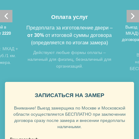
Оплата услуг
й в
Выезд 
Предоплата за изготовление двери –
т 2220
МКАД)
от 30%
от итоговой суммы договора
договора
(определяется по итогам замера)
: МКАД +
Хочу такую
Действуют любые формы оплаты –
В
б./1 км.
наличный для физлиц, безналичный для
н
джера.
организаций.
БЕСП
Хочу такую
ЗАПИСАТЬСЯ НА ЗАМЕР
Внимание! Выезд замерщика по Москве и Московской
области осуществляется БЕСПЛАТНО при заключении
договора сразу после замера и внесении предоплаты
наличными.