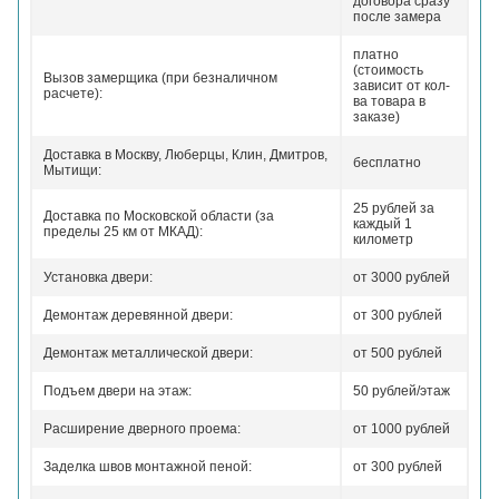
договора сразу
после замера
платно
(стоимость
Вызов замерщика (при безналичном
зависит от кол-
расчете):
ва товара в
заказе)
Доставка в Москву, Люберцы, Клин, Дмитров,
бесплатно
Мытищи:
25 рублей за
Доставка по Московской области (за
каждый 1
пределы 25 км от МКАД):
километр
Установка двери:
от 3000 рублей
Демонтаж деревянной двери:
от 300 рублей
Демонтаж металлической двери:
от 500 рублей
Подъем двери на этаж:
50 рублей/этаж
Расширение дверного проема:
от 1000 рублей
Заделка швов монтажной пеной:
от 300 рублей