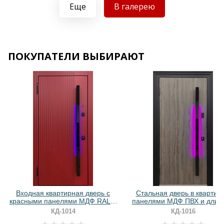
Хочу такую
Еще
В галерею
ПОКУПАТЕЛИ ВЫБИРАЮТ
Хочу такую
Хочу такую
Входная квартирная дверь с
Стальная дверь в квартиру
красными панелями МДФ RAL и
панелями МДФ ПВХ и длин
бугельной ручкой с подсветкой
ручкой с RGB-подсветко
КД-1014
КД-1016