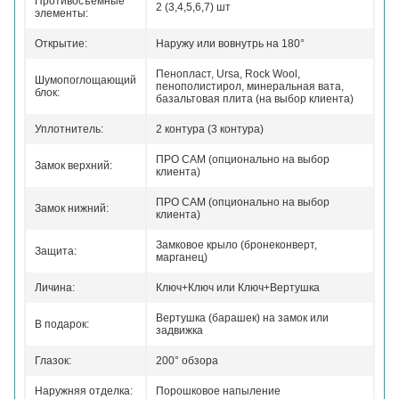
Противосъемные
2 (3,4,5,6,7) шт
элементы:
Открытие:
Наружу или вовнутрь на 180°
Пенопласт, Ursa, Rock Wool,
Шумопоглощающий
пенополистирол, минеральная вата,
блок:
базальтовая плита (на выбор клиента)
Уплотнитель:
2 контура (3 контура)
ПРО САМ (опционально на выбор
Замок верхний:
клиента)
ПРО САМ (опционально на выбор
Замок нижний:
клиента)
Замковое крыло (бронеконверт,
Защита:
марганец)
Личина:
Ключ+Ключ или Ключ+Вертушка
Вертушка (барашек) на замок или
В подарок:
задвижка
Глазок:
200° обзора
Наружняя отделка:
Порошковое напыление