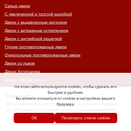
Серые двери
С увеличенной и толстой коробкой
Двери с выдавленным рисунком
Двери с витражным остеклением
Двери с английской решеткой
Глухие противопожарные двери
Однопольные противопожарные двери
Двери со львом
Двери Антипаника
Двери с окном сверху
На этом сайте используются cookies, чтобы сделать его
Двери для хозяйственных помещений
быстрее и удобнее.
Входные группы
Внимание
Вы можете отказаться от cookies в настройках вашего
Цены в каталоге могут отличаться от актуальных сегодня
браузера.
Входные двери с кнокером
цен. Пожалуйста, уточняйте детали у наших менеджеров.
Двери с капителью
Хорошо
OK
Посмотреть список cookies
Двери для баров, кафе и ресторанов
Двупольные противопожарные двери