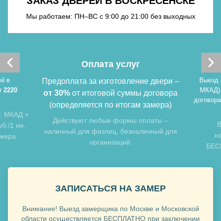
ЗАКАЗ ДВЕРЕЙ В ВОСКРЕСЕНСКЕ
Хочу такую
Мы работаем: ПН–ВС с 9:00 до 21:00 без выходных
Оплата услуг
й в
Выезд 
Предоплата за изготовление двери –
т 2220
МКАД)
от 30%
от итоговой суммы договора
договора
(определяется по итогам замера)
: МКАД +
Хочу такую
Действуют любые формы оплаты –
В
б./1 км.
наличный для физлиц, безналичный для
н
джера.
организаций.
БЕСП
Хочу такую
ЗАПИСАТЬСЯ НА ЗАМЕР
Внимание! Выезд замерщика по Москве и Московской
области осуществляется БЕСПЛАТНО при заключении