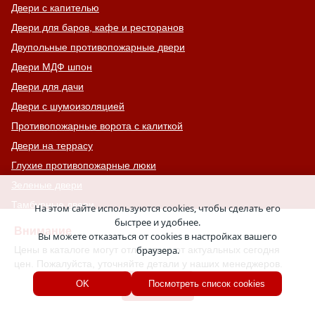
Двери с капителью
Двери для баров, кафе и ресторанов
Двупольные противопожарные двери
Двери МДФ шпон
Двери для дачи
Двери с шумоизоляцией
Противопожарные ворота с калиткой
Двери на террасу
Глухие противопожарные люки
Зеленые двери
Тамбурные двери
На этом сайте используются cookies, чтобы сделать его
быстрее и удобнее.
Утепленные входные двери
Внимание
Вы можете отказаться от cookies в настройках вашего
Подъездные двери
Цены в каталоге могут отличаться от актуальных сегодня
браузера.
Технические двери с вентиляцией
цен. Пожалуйста, уточняйте детали у наших менеджеров.
Ставни для дачи
Хорошо
OK
Посмотреть список cookies
Двери с чёрной фурнитурой