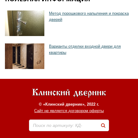
Метод порошкового напыления и покраска
Хочу такую
дверей
Варианты отделки входной двери для
квартиры
© «Клинский дверник», 2022 г.
Сайт не является договором оферты
Поиск по артикулу: КД-