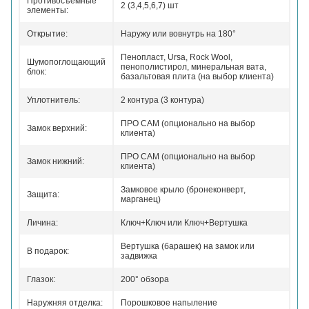
Противосъемные
2 (3,4,5,6,7) шт
элементы:
Открытие:
Наружу или вовнутрь на 180°
Пенопласт, Ursa, Rock Wool,
Шумопоглощающий
пенополистирол, минеральная вата,
блок:
базальтовая плита (на выбор клиента)
Уплотнитель:
2 контура (3 контура)
ПРО САМ (опционально на выбор
Замок верхний:
клиента)
ПРО САМ (опционально на выбор
Замок нижний:
клиента)
Замковое крыло (бронеконверт,
Защита:
марганец)
Личина:
Ключ+Ключ или Ключ+Вертушка
Вертушка (барашек) на замок или
В подарок:
задвижка
Глазок:
200° обзора
Наружняя отделка:
Порошковое напыление