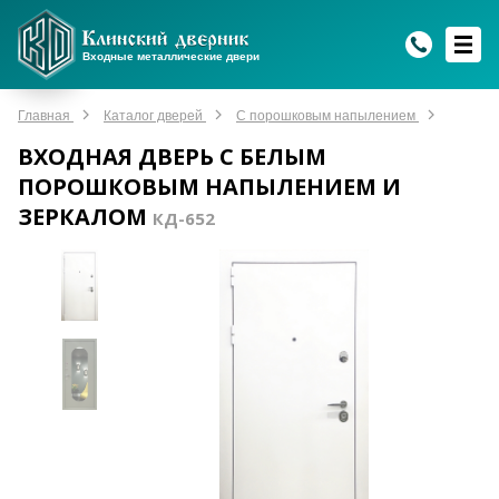
WhatsApp
WhatsApp
Telegram
Max
Max
Входные металлические двери
Мы онлайн!
Мы онлайн!
Мы онлайн!
Мы онлайн!
Мы онлайн!
Главная
Каталог дверей
С порошковым напылением
ВХОДНАЯ ДВЕРЬ С БЕЛЫМ
ПОРОШКОВЫМ НАПЫЛЕНИЕМ И
ЗЕРКАЛОМ
КД-652