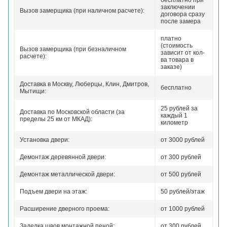
бесплатно при
заключении
Вызов замерщика (при наличном расчете):
договора сразу
после замера
платно
(стоимость
Вызов замерщика (при безналичном
зависит от кол-
расчете):
ва товара в
заказе)
Доставка в Москву, Люберцы, Клин, Дмитров,
бесплатно
Мытищи:
25 рублей за
Доставка по Московской области (за
каждый 1
пределы 25 км от МКАД):
километр
Установка двери:
от 3000 рублей
Демонтаж деревянной двери:
от 300 рублей
Демонтаж металлической двери:
от 500 рублей
Подъем двери на этаж:
50 рублей/этаж
Расширение дверного проема:
от 1000 рублей
Заделка швов монтажной пеной:
от 300 рублей