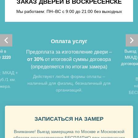
ЗАКАЗ ДВЕРЕЙ В ВОСКРЕСЕНСКЕ
Хочу такую
Мы работаем: ПН–ВС с 9:00 до 21:00 без выходных
Оплата услуг
й в
Выезд 
Предоплата за изготовление двери –
т 2220
МКАД)
от 30%
от итоговой суммы договора
договора
(определяется по итогам замера)
: МКАД +
Хочу такую
Действуют любые формы оплаты –
В
б./1 км.
наличный для физлиц, безналичный для
н
джера.
организаций.
БЕСП
Хочу такую
ЗАПИСАТЬСЯ НА ЗАМЕР
Внимание! Выезд замерщика по Москве и Московской
области осуществляется БЕСПЛАТНО при заключении