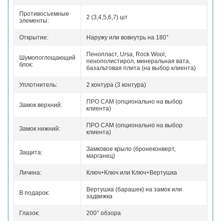
Противосъемные
2 (3,4,5,6,7) шт
элементы:
Открытие:
Наружу или вовнутрь на 180°
Пенопласт, Ursa, Rock Wool,
Шумопоглощающий
пенополистирол, минеральная вата,
блок:
базальтовая плита (на выбор клиента)
Уплотнитель:
2 контура (3 контура)
ПРО САМ (опционально на выбор
Замок верхний:
клиента)
ПРО САМ (опционально на выбор
Замок нижний:
клиента)
Замковое крыло (бронеконверт,
Защита:
марганец)
Личина:
Ключ+Ключ или Ключ+Вертушка
Вертушка (барашек) на замок или
В подарок:
задвижка
Глазок:
200° обзора