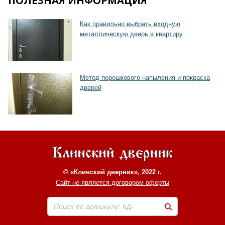
ПОЛЕЗНАЯ ИНФОРМАЦИЯ
Как правильно выбрать входную
Хочу такую
металлическую дверь в квартиру
Метод порошкового напыления и покраска
дверей
© «Клинский дверник», 2022 г.
Сайт не является договором оферты
Поиск по артикулу: КД-