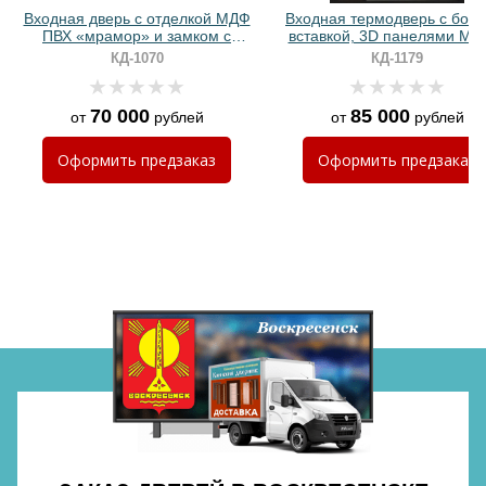
Входная дверь с отделкой МДФ
Входная термодверь с боко
ПВХ «мрамор» и замком с
вставкой, 3D панелями МД
биометрией
ручкой с подсветкой
КД-1070
КД-1179
70 000
85 000
от
рублей
от
рублей
Хочу такую
Оформить
предзаказ
Оформить
предзаказ
Хочу такую
Хочу такую