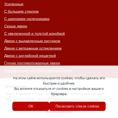
Усиленные
С большим стеклом
С широкими наличниками
Серые двери
С увеличенной и толстой коробкой
Двери с выдавленным рисунком
Двери с витражным остеклением
Двери с английской решеткой
Глухие противопожарные двери
Однопольные противопожарные двери
Двери со львом
На этом сайте используются cookies, чтобы сделать его
быстрее и удобнее.
Двери Антипаника
Внимание
Вы можете отказаться от cookies в настройках вашего
Двери с окном сверху
Цены в каталоге могут отличаться от актуальных сегодня
браузера.
цен. Пожалуйста, уточняйте детали у наших менеджеров.
Двери для хозяйственных помещений
Хорошо
OK
Посмотреть список cookies
Входные группы
Входные двери с кнокером