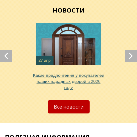
НОВОСТИ
27 апр
Хочу такую
Какие предпочтения у покупателей
наших парадных дверей в 2026
году
Хочу такую
Все новости