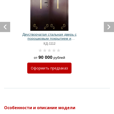
Двустворчатая стальная дверь с
порошковым покрытием и
элементами ковки для церкви
КД-1112
90 000
от
рублей
Оформить
предзаказ
Особенности и описание модели