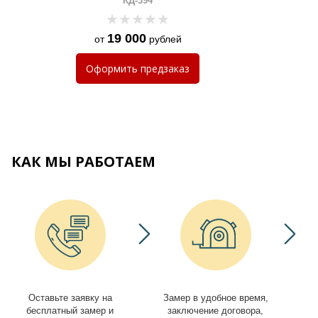
КД-394
19 000
от
рублей
Оформить
предзаказ
КАК МЫ РАБОТАЕМ
Оставьте заявку на
Замер в удобное время,
И
бесплатный замер и
заключение договора,