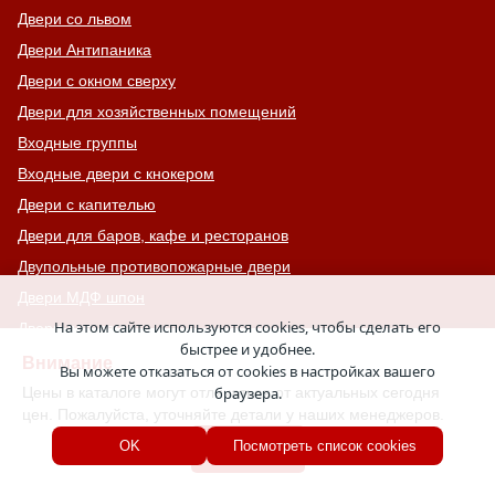
Двери со львом
Двери Антипаника
Двери с окном сверху
Двери для хозяйственных помещений
Входные группы
Входные двери с кнокером
Двери с капителью
Двери для баров, кафе и ресторанов
Двупольные противопожарные двери
Двери МДФ шпон
На этом сайте используются cookies, чтобы сделать его
Двери для дачи
быстрее и удобнее.
Двери с шумоизоляцией
Внимание
Вы можете отказаться от cookies в настройках вашего
Противопожарные ворота с калиткой
Цены в каталоге могут отличаться от актуальных сегодня
браузера.
цен. Пожалуйста, уточняйте детали у наших менеджеров.
Двери на террасу
Хорошо
OK
Посмотреть список cookies
Глухие противопожарные люки
Зеленые двери