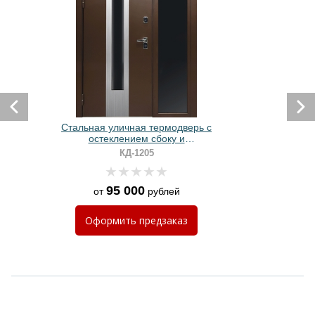
Стальная уличная термодверь с
остеклением сбоку и
полимерной покраской в
КД-1205
коричневый цвет
95 000
от
рублей
Оформить
предзаказ