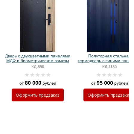
Хочу такую
Хочу такую
Дверь с двухцветными панелями
Полуторная стальная
МДФ и биометрическим замком
термодверь с синими пане
МДФ RAL и ручкой с LED
КД-896
КД-1180
подсветкой
80 000
95 000
от
рублей
от
рублей
Хочу такую
Оформить
предзаказ
Оформить
предзаказ
Хочу такую