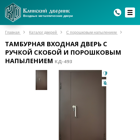
WhatsApp
WhatsApp
Telegram
Max
Max
Входные металлические двери
Мы онлайн!
Мы онлайн!
Мы онлайн!
Мы онлайн!
Мы онлайн!
Главная
Каталог дверей
С порошковым напылением
ТАМБУРНАЯ ВХОДНАЯ ДВЕРЬ С
РУЧКОЙ СКОБОЙ И ПОРОШКОВЫМ
НАПЫЛЕНИЕМ
КД-493