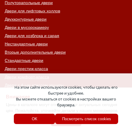
Полуторапольные двери
Двери для лифтовых холлов
Двухконтурные двери
Двери в мусорокамеру
Двери для хозблока и сарая
Нестандартные двери
Вторые дополнительные двери
Стандартные двери
Двери престиж-класса
Двери комфорт-класса
Двери с 4-ым классом защиты
На этом сайте используются cookies, чтобы сделать его
быстрее и удобнее.
С узким стеклом
Внимание
Вы можете отказаться от cookies в настройках вашего
Двери на лестничную площадку
Цены в каталоге могут отличаться от актуальных сегодня
браузера.
Остекленные противопожарные двери
цен. Пожалуйста, уточняйте детали у наших менеджеров.
С тонированным стеклом
Хорошо
OK
Посмотреть список cookies
С остекленной фрамугой