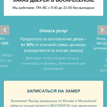
Мы работаем: ПН–ВС с 9:00 до 21:00 без выходных
Хочу такую
Оплата услуг
й в
Выезд 
Предоплата за изготовление двери –
т 2220
МКАД)
от 30%
от итоговой суммы договора
договора
(определяется по итогам замера)
: МКАД +
Хочу такую
Действуют любые формы оплаты –
В
б./1 км.
наличный для физлиц, безналичный для
н
джера.
организаций.
БЕСП
ЗАПИСАТЬСЯ НА ЗАМЕР
Внимание! Выезд замерщика по Москве и Московской
Хочу такую
области осуществляется БЕСПЛАТНО при заключении