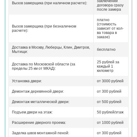
заключении
Вызов замерщика (при наличном расчете):
договора сразу
после замера
платно
(стоимость
Вызов замерщика (при безналичном
зависит от кол-
расчете):
ва товара в
заказе)
Доставка в Москву, Люберцы, Клин, Дмитров,
бесплатно
Мытищи:
25 рублей за
Доставка по Московской области (за
каждый 1
пределы 25 км от МКАД):
километр
Установка двери:
от 3000 рублей
Демонтаж деревянной двери:
от 300 рублей
Демонтаж металлической двери:
от 500 рублей
Подъем двери на этаж:
50 рублей/этаж
Расширение дверного проема:
от 1000 рублей
Заделка швов монтажной пеной:
от 300 рублей