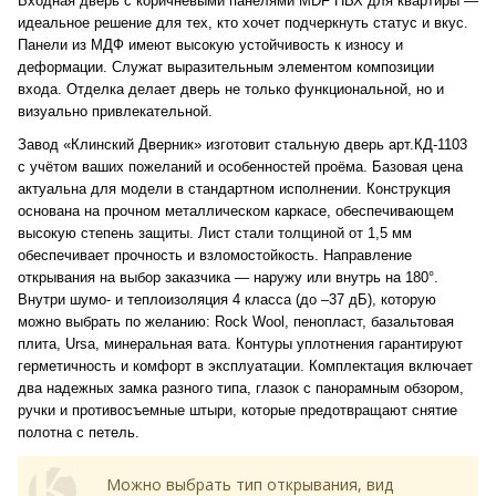
Входная дверь с коричневыми панелями MDF ПВХ для квартиры —
идеальное решение для тех, кто хочет подчеркнуть статус и вкус.
Панели из МДФ имеют высокую устойчивость к износу и
деформации. Служат выразительным элементом композиции
входа. Отделка делает дверь не только функциональной, но и
визуально привлекательной.
Завод «Клинский Дверник» изготовит стальную дверь арт.КД-1103
с учётом ваших пожеланий и особенностей проёма. Базовая цена
актуальна для модели в стандартном исполнении. Конструкция
основана на прочном металлическом каркасе, обеспечивающем
высокую степень защиты. Лист стали толщиной от 1,5 мм
обеспечивает прочность и взломостойкость. Направление
открывания на выбор заказчика — наружу или внутрь на 180°.
Внутри шумо- и теплоизоляция 4 класса (до –37 дБ), которую
можно выбрать по желанию: Rock Wool, пенопласт, базальтовая
плита, Ursa, минеральная вата. Контуры уплотнения гарантируют
герметичность и комфорт в эксплуатации. Комплектация включает
два надежных замка разного типа, глазок с панорамным обзором,
ручки и противосъемные штыри, которые предотвращают снятие
полотна с петель.
Можно выбрать тип открывания, вид