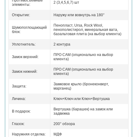
Противосъемные
2 (3,4,5,6,7) шт
элементы:
Открытие:
Наружу или вовнутрь на 180°
Пенопласт, Ursa, Rock Wool,
Шумопоглощающий
пенополистирол, минеральная вата,
блок:
базальтовая плита (на выбор клиента)
Уплотнитель:
2 контура
ПРО САМ (опционально на выбор
Замок верхний:
клиента)
ПРО САМ (опционально на выбор
Замок нижний:
клиента)
Замковое крыло (бронеконверт,
Защита:
марганец)
Личина:
Ключ+Ключ или Ключ+Вертушка
Вертушка (барашек) на замок или
В подарок:
задвижка
Глазок:
200° обзора
Наружняя отделка:
МДФ