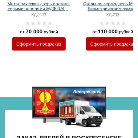
Металлическая дверь с темно-
Стальная термодверь МДФ
серыми панелями МДФ RAL, с
биометрическим замком
отбойником и биометрическим
КД-1133
КД-733
замком
70 000
110 000
от
рублей
от
рублей
Хочу такую
Оформить
предзаказ
Оформить
предзаказ
Хочу такую
Хочу такую
ЗАКАЗ ДВЕРЕЙ В ВОСКРЕСЕНСКЕ