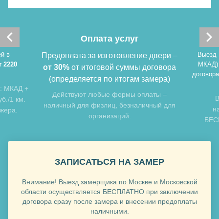
Хочу такую
Оплата услуг
й в
Выезд 
Предоплата за изготовление двери –
т 2220
МКАД)
от 30%
от итоговой суммы договора
договора
(определяется по итогам замера)
: МКАД +
Хочу такую
Действуют любые формы оплаты –
В
б./1 км.
наличный для физлиц, безналичный для
н
джера.
организаций.
БЕСП
ЗАПИСАТЬСЯ НА ЗАМЕР
Внимание! Выезд замерщика по Москве и Московской
Хочу такую
области осуществляется БЕСПЛАТНО при заключении
договора сразу после замера и внесении предоплаты
наличными.