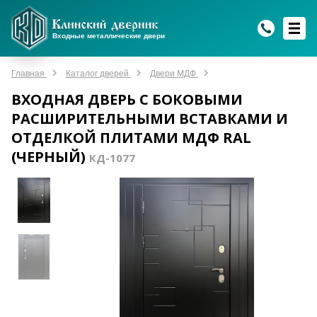
WhatsApp
WhatsApp
Telegram
Max
Max
Входные металлические двери
Мы онлайн!
Мы онлайн!
Мы онлайн!
Мы онлайн!
Мы онлайн!
Главная
Каталог дверей
Двери МДФ
ВХОДНАЯ ДВЕРЬ С БОКОВЫМИ
РАСШИРИТЕЛЬНЫМИ ВСТАВКАМИ И
ОТДЕЛКОЙ ПЛИТАМИ МДФ RAL
(ЧЕРНЫЙ)
КД-1077