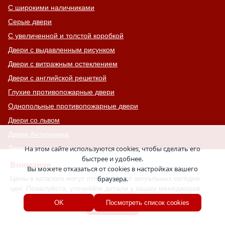
С широкими наличниками
Серые двери
С увеличенной и толстой коробкой
Двери с выдавленным рисунком
Двери с витражным остеклением
Двери с английской решеткой
Глухие противопожарные двери
Однопольные противопожарные двери
Двери со львом
Двери Антипаника
На этом сайте используются cookies, чтобы сделать его
Двери с окном сверху
быстрее и удобнее.
Двери для хозяйственных помещений
Внимание
Вы можете отказаться от cookies в настройках вашего
Входные группы
Цены в каталоге могут отличаться от актуальных сегодня
браузера.
цен. Пожалуйста, уточняйте детали у наших менеджеров.
Входные двери с кнокером
Хорошо
OK
Посмотреть список cookies
Двери с капителью
Двери для баров, кафе и ресторанов