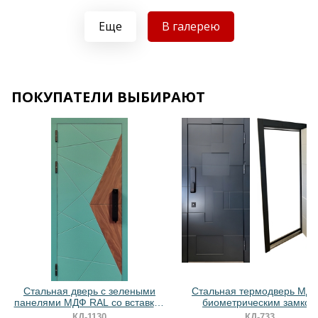
Еще
В галерею
Хочу такую
ПОКУПАТЕЛИ ВЫБИРАЮТ
Хочу такую
Хочу такую
Стальная дверь с зелеными
Стальная термодверь МДФ
панелями МДФ RAL со вставкой
биометрическим замком
ПВХ и биометрическим замком
КД-1130
КД-733