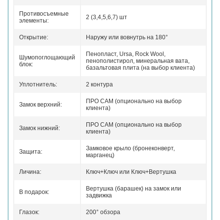
Противосъемные
2 (3,4,5,6,7) шт
элементы:
Открытие:
Наружу или вовнутрь на 180°
Пенопласт, Ursa, Rock Wool,
Шумопоглощающий
пенополистирол, минеральная вата,
блок:
базальтовая плита (на выбор клиента)
Уплотнитель:
2 контура
ПРО САМ (опционально на выбор
Замок верхний:
клиента)
ПРО САМ (опционально на выбор
Замок нижний:
клиента)
Замковое крыло (бронеконверт,
Защита:
марганец)
Личина:
Ключ+Ключ или Ключ+Вертушка
Вертушка (барашек) на замок или
В подарок:
задвижка
Глазок:
200° обзора