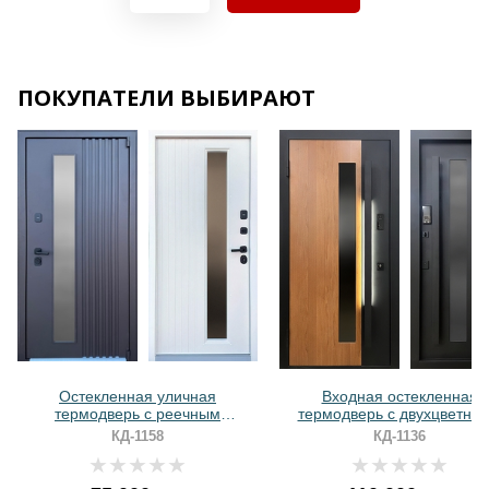
Хочу такую
ПОКУПАТЕЛИ ВЫБИРАЮТ
Хочу такую
Хочу такую
Остекленная уличная
Входная остекленная
термодверь с реечным
термодверь с двухцветны
оформлением и порошковым
панелями МДФ и длинно
КД-1158
КД-1136
окрашиванием
ручкой с LED-подсветко