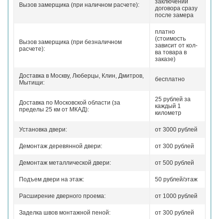
заключении
Вызов замерщика (при наличном расчете):
договора сразу
после замера
платно
(стоимость
Вызов замерщика (при безналичном
зависит от кол-
расчете):
ва товара в
заказе)
Доставка в Москву, Люберцы, Клин, Дмитров,
бесплатно
Мытищи:
25 рублей за
Доставка по Московской области (за
каждый 1
пределы 25 км от МКАД):
километр
Установка двери:
от 3000 рублей
Демонтаж деревянной двери:
от 300 рублей
Демонтаж металлической двери:
от 500 рублей
Подъем двери на этаж:
50 рублей/этаж
Расширение дверного проема:
от 1000 рублей
Заделка швов монтажной пеной:
от 300 рублей