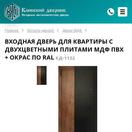
WhatsApp
WhatsApp
Telegram
Max
Max
Входные металлические двери
Мы онлайн!
Мы онлайн!
Мы онлайн!
Мы онлайн!
Мы онлайн!
Главная
Каталог дверей
Двери МДФ
ВХОДНАЯ ДВЕРЬ ДЛЯ КВАРТИРЫ С
ДВУХЦВЕТНЫМИ ПЛИТАМИ МДФ ПВХ
+ ОКРАС ПО RAL
КД-1122