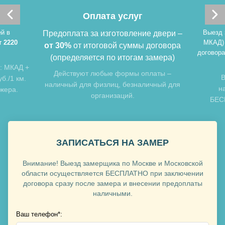
Хочу такую
Оплата услуг
й в
Выезд 
Предоплата за изготовление двери –
т 2220
МКАД)
от 30%
от итоговой суммы договора
договора
(определяется по итогам замера)
: МКАД +
Хочу такую
Действуют любые формы оплаты –
В
б./1 км.
наличный для физлиц, безналичный для
н
джера.
организаций.
БЕСП
ЗАПИСАТЬСЯ НА ЗАМЕР
Внимание! Выезд замерщика по Москве и Московской
Хочу такую
области осуществляется БЕСПЛАТНО при заключении
договора сразу после замера и внесении предоплаты
наличными.
Хочу такую
Ваш телефон*: