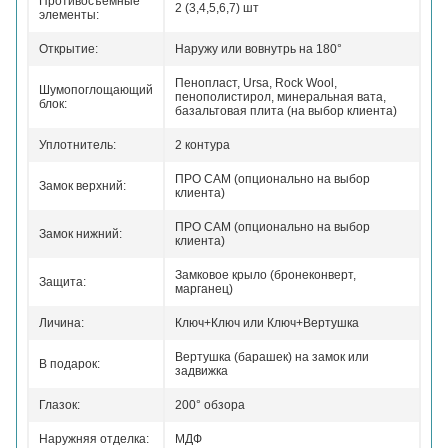
Противосъемные
2 (3,4,5,6,7) шт
элементы:
Открытие:
Наружу или вовнутрь на 180°
Пенопласт, Ursa, Rock Wool,
Шумопоглощающий
пенополистирол, минеральная вата,
блок:
базальтовая плита (на выбор клиента)
Уплотнитель:
2 контура
ПРО САМ (опционально на выбор
Замок верхний:
клиента)
ПРО САМ (опционально на выбор
Замок нижний:
клиента)
Замковое крыло (бронеконверт,
Защита:
марганец)
Личина:
Ключ+Ключ или Ключ+Вертушка
Вертушка (барашек) на замок или
В подарок:
задвижка
Глазок:
200° обзора
Наружняя отделка:
МДФ