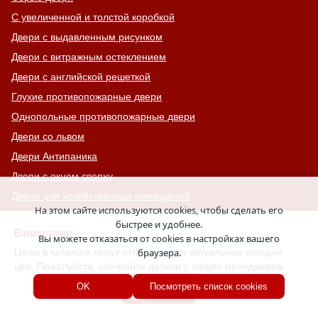
С увеличенной и толстой коробкой
Двери с выдавленным рисунком
Двери с витражным остеклением
Двери с английской решеткой
Глухие противопожарные двери
Однопольные противопожарные двери
Двери со львом
Двери Антипаника
Двери с окном сверху
Двери для хозяйственных помещений
На этом сайте используются cookies, чтобы сделать его
Входные группы
быстрее и удобнее.
Внимание
Входные двери с кнокером
Вы можете отказаться от cookies в настройках вашего
Цены в каталоге могут отличаться от актуальных сегодня
браузера.
Двери с капителью
цен. Пожалуйста, уточняйте детали у наших менеджеров.
Двери для баров, кафе и ресторанов
Хорошо
OK
Посмотреть список cookies
Двупольные противопожарные двери
Двери МДФ шпон