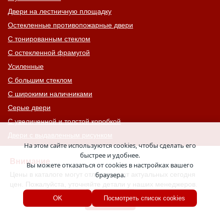
Двери на лестничную площадку
Остекленные противопожарные двери
С тонированным стеклом
С остекленной фрамугой
Усиленные
С большим стеклом
С широкими наличниками
Серые двери
С увеличенной и толстой коробкой
Двери с выдавленным рисунком
На этом сайте используются cookies, чтобы сделать его
Двери с витражным остеклением
быстрее и удобнее.
Внимание
Двери с английской решеткой
Вы можете отказаться от cookies в настройках вашего
Цены в каталоге могут отличаться от актуальных сегодня
браузера.
Глухие противопожарные двери
цен. Пожалуйста, уточняйте детали у наших менеджеров.
Однопольные противопожарные двери
Хорошо
OK
Посмотреть список cookies
Двери со львом
Двери Антипаника