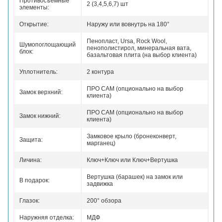
Противосъемные
2 (3,4,5,6,7) шт
элементы:
Открытие:
Наружу или вовнутрь на 180°
Пенопласт, Ursa, Rock Wool,
Шумопоглощающий
пенополистирол, минеральная вата,
блок:
базальтовая плита (на выбор клиента)
Уплотнитель:
2 контура
ПРО САМ (опционально на выбор
Замок верхний:
клиента)
ПРО САМ (опционально на выбор
Замок нижний:
клиента)
Замковое крыло (бронеконверт,
Защита:
марганец)
Личина:
Ключ+Ключ или Ключ+Вертушка
Вертушка (барашек) на замок или
В подарок:
задвижка
Глазок:
200° обзора
Наружняя отделка:
МДФ