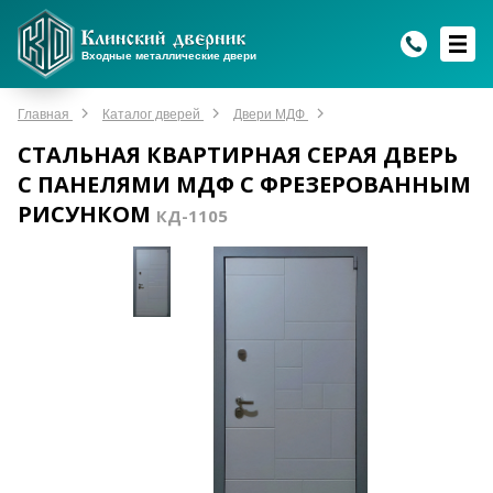
WhatsApp
WhatsApp
Telegram
Max
Max
Входные металлические двери
Мы онлайн!
Мы онлайн!
Мы онлайн!
Мы онлайн!
Мы онлайн!
Главная
Каталог дверей
Двери МДФ
СТАЛЬНАЯ КВАРТИРНАЯ СЕРАЯ ДВЕРЬ
С ПАНЕЛЯМИ МДФ С ФРЕЗЕРОВАННЫМ
РИСУНКОМ
КД-1105