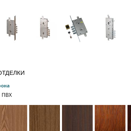
е
ОТДЕЛКИ
рона
 ПВХ