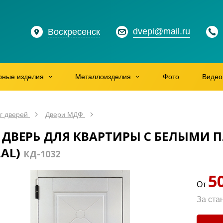
dvepi@mail.ru
Воскресенск
рные изделия
Металлоизделия
Фото
Видео
г дверей
Двери МДФ
 ДВЕРЬ ДЛЯ КВАРТИРЫ С БЕЛЫМИ 
AL)
КД-1032
5
От
За ста