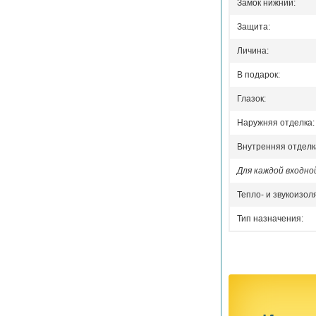
Замок нижний:
Защита:
Личина:
В подарок:
Глазок:
Наружняя отделка:
Внутренняя отделк
Для каждой входн
Тепло- и звукоизол
Тип назначения: