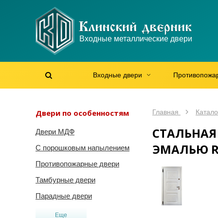
WhatsApp
WhatsApp
Telegram
Max
Max
Входные металлические двери
Мы онлайн!
Мы онлайн!
Мы онлайн!
Мы онлайн!
Мы онлайн!
Входные двери
Противопожа
Найти на сайте
Найти по артикулу
/
Двери по особенностям
Главная
Катало
СТАЛЬНАЯ
Двери МДФ
ЭМАЛЬЮ R
С порошковым напылением
Противопожарные двери
Тамбурные двери
Парадные двери
Еще