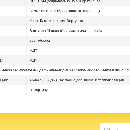
ПРО САМ (опционально на выбор клиента)
Замковое крыло (бронеконверт, марганец)
Ключ+Ключ или Ключ+Вертушка
Вертушка (барашек) на замок или задвижка
200° обзора
МДФ
а:
МДФ
ой двери Вы можете выбрать отделку материалом любого цвета и любой ф
яция:
4 класс ( -37 Дб ). Возможна доп. шумо- и теплоизоляция
В квартиру