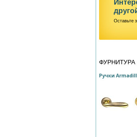
Интер
друго
Оставьте з
ФУРНИТУРА
Ручки Armadil