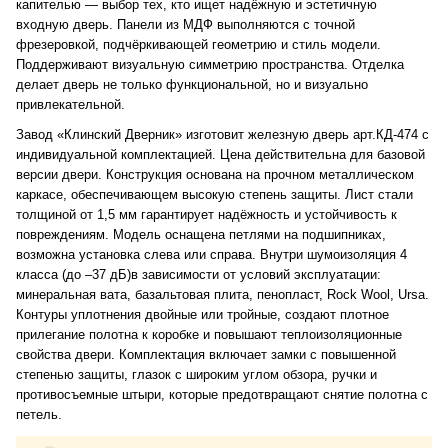
капителью — выбор тех, кто ищет надёжную и эстетичную
входную дверь. Панели из МДФ выполняются с точной
фрезеровкой, подчёркивающей геометрию и стиль модели.
Поддерживают визуальную симметрию пространства. Отделка
делает дверь не только функциональной, но и визуально
привлекательной.
Завод «Клинский Дверник» изготовит железную дверь арт.КД-474 с
индивидуальной комплектацией. Цена действительна для базовой
версии двери. Конструкция основана на прочном металлическом
каркасе, обеспечивающем высокую степень защиты. Лист стали
толщиной от 1,5 мм гарантирует надёжность и устойчивость к
повреждениям. Модель оснащена петлями на подшипниках,
возможна установка слева или справа. Внутри шумоизоляция 4
класса (до –37 дБ)в зависимости от условий эксплуатации:
минеральная вата, базальтовая плита, пенопласт, Rock Wool, Ursa.
Контуры уплотнения двойные или тройные, создают плотное
прилегание полотна к коробке и повышают теплоизоляционные
свойства двери. Комплектация включает замки с повышенной
степенью защиты, глазок с широким углом обзора, ручки и
противосъемные штыри, которые предотвращают снятие полотна с
петель.