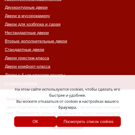
Двухконтурные двери
Двери в мусорокамеру
Двери для хозблока и сарая
Нестандартные двери
Вторые дополнительные двери
Стандартные двери
Двери престиж-класса
Двери комфорт-класса
Двери с 4-ым классом защиты
С узким стеклом
На этом сайте используются cookies, чтобы сделать его
Двери на лестничную площадку
быстрее и удобнее.
Внимание
Остекленные противопожарные двери
Вы можете отказаться от cookies в настройках вашего
Цены в каталоге могут отличаться от актуальных сегодня
браузера.
С тонированным стеклом
цен. Пожалуйста, уточняйте детали у наших менеджеров.
С остекленной фрамугой
Хорошо
OK
Посмотреть список cookies
Усиленные
С большим стеклом