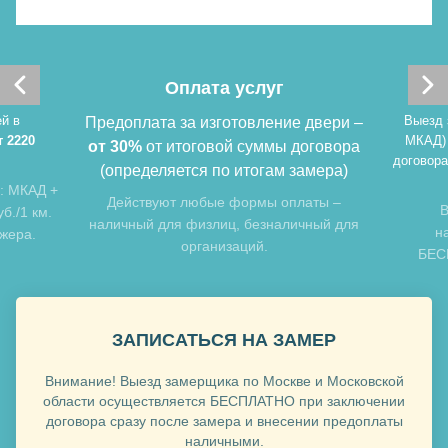
Хочу такую
Оплата услуг
Хочу такую
й в
Выезд 
Предоплата за изготовление двери –
т 2220
МКАД)
от 30%
от итоговой суммы договора
договора
(определяется по итогам замера)
: МКАД +
Действуют любые формы оплаты –
В
б./1 км.
наличный для физлиц, безналичный для
н
джера.
организаций.
БЕСП
Хочу такую
ЗАПИСАТЬСЯ НА ЗАМЕР
Хочу такую
Внимание! Выезд замерщика по Москве и Московской
области осуществляется БЕСПЛАТНО при заключении
договора сразу после замера и внесении предоплаты
наличными.