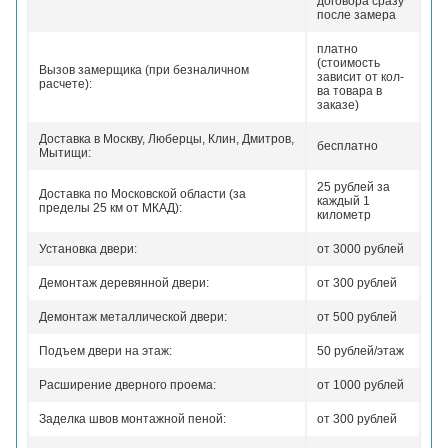
договора сразу
после замера
платно
(стоимость
Вызов замерщика (при безналичном
зависит от кол-
расчете):
ва товара в
заказе)
Доставка в Москву, Люберцы, Клин, Дмитров,
бесплатно
Мытищи:
25 рублей за
Доставка по Московской области (за
каждый 1
пределы 25 км от МКАД):
километр
Установка двери:
от 3000 рублей
Демонтаж деревянной двери:
от 300 рублей
Демонтаж металлической двери:
от 500 рублей
Подъем двери на этаж:
50 рублей/этаж
Расширение дверного проема:
от 1000 рублей
Заделка швов монтажной пеной:
от 300 рублей