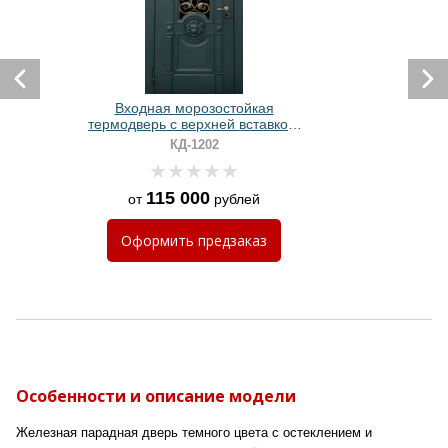
Входная морозостойкая
термодверь с верхней вставкой,
остеклением, ковкой и резьбой
КД-1202
«львиная голова» (отделка
зелеными плитами MDF RAL)
115 000
от
рублей
Оформить
предзаказ
Особенности и описание модели
Железная парадная дверь темного цвета с остеклением и