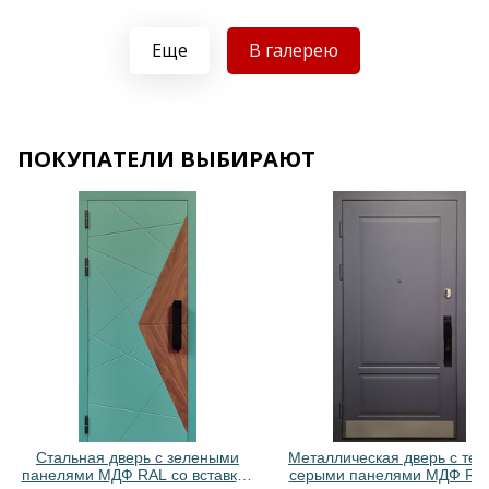
Еще
В галерею
Хочу такую
Хочу такую
ПОКУПАТЕЛИ ВЫБИРАЮТ
Хочу такую
Хочу такую
Стальная дверь с зелеными
Металлическая дверь с тем
панелями МДФ RAL со вставкой
серыми панелями МДФ RAL