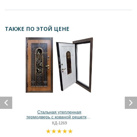
ТАКЖЕ ПО ЭТОЙ ЦЕНЕ
Стальная утепленная
термодверь с кованой решеткой,
стеклопакетом и отделкой МДФ с
КД-1269
фрезеровкой