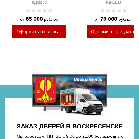
ПВХ и биометрическим замком
отбойником и биометричес
КД-1130
КД-1133
замком
65 000
70 000
от
рублей
от
рублей
Хочу такую
Оформить
предзаказ
Оформить
предзаказ
Хочу такую
Хочу такую
ЗАКАЗ ДВЕРЕЙ В ВОСКРЕСЕНСКЕ
Мы работаем: ПН–ВС с 9:00 до 21:00 без выходных