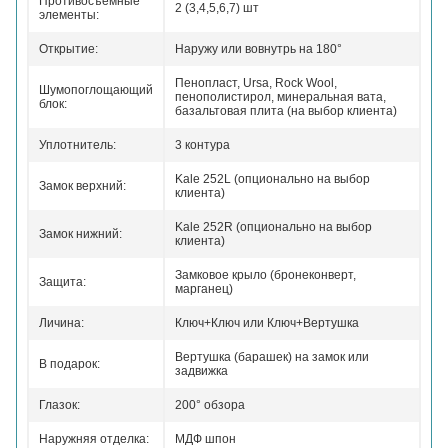
Противосъемные
2 (3,4,5,6,7) шт
элементы:
Открытие:
Наружу или вовнутрь на 180°
Пенопласт, Ursa, Rock Wool,
Шумопоглощающий
пенополистирол, минеральная вата,
блок:
базальтовая плита (на выбор клиента)
Уплотнитель:
3 контура
Kale 252L (опционально на выбор
Замок верхний:
клиента)
Kale 252R (опционально на выбор
Замок нижний:
клиента)
Замковое крыло (бронеконверт,
Защита:
марганец)
Личина:
Ключ+Ключ или Ключ+Вертушка
Вертушка (барашек) на замок или
В подарок:
задвижка
Глазок:
200° обзора
Наружняя отделка:
МДФ шпон