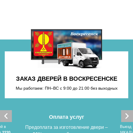
Хочу такую
Хочу такую
ЗАКАЗ ДВЕРЕЙ В ВОСКРЕСЕНСКЕ
Мы работаем: ПН–ВС с 9:00 до 21:00 без выходных
Хочу такую
Оплата услуг
й в
Выезд 
Предоплата за изготовление двери –
т 2220
МКАД)