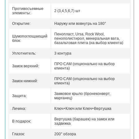
Противосъемные
2 (3,4,5,6,7) шт
элементы:
Открытие:
Наружу или вовнутрь на 180°
Пенопласт, Ursa, Rock Wool,
Шумопоглощающий
пенополистирол, минеральная вата,
блок:
базальтовая плита (на выбор клиента)
Уплотнитель:
3 контура
ПРО САМ (опционально на выбор
Замок верхний:
клиента)
ПРО САМ (опционально на выбор
Замок нижний:
клиента)
Замковое крыло (бронеконверт,
Защита:
марганец)
Личина:
Ключ+Ключ или Ключ+Вертушка
Вертушка (барашек) на замок или
В подарок:
задвижка
Глазок:
200° обзора