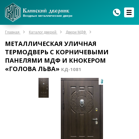
WhatsApp
WhatsApp
Telegram
Max
Max
Входные металлические двери
Мы онлайн!
Мы онлайн!
Мы онлайн!
Мы онлайн!
Мы онлайн!
Главная
Каталог дверей
Двери МДФ
МЕТАЛЛИЧЕСКАЯ УЛИЧНАЯ
ТЕРМОДВЕРЬ С КОРНИЧЕВЫМИ
ПАНЕЛЯМИ МДФ И КНОКЕРОМ
«ГОЛОВА ЛЬВА»
КД-1081