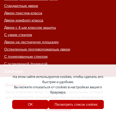
Стандартные двери
Двери престиж-класса
Двери комфорт-класса
Двери с 4-ым классом защиты
С узким стеклом
Двери на лестничную площадку
Остекленные противопожарные двери
С тонированным стеклом
С остекленной фрамугой
Усиленные
На этом сайте используются cookies, чтобы сделать его
С большим стеклом
быстрее и удобнее.
Внимание
С широкими наличниками
Вы можете отказаться от cookies в настройках вашего
Цены в каталоге могут отличаться от актуальных сегодня
браузера.
Серые двери
цен. Пожалуйста, уточняйте детали у наших менеджеров.
С увеличенной и толстой коробкой
Хорошо
OK
Посмотреть список cookies
Двери с выдавленным рисунком
Двери с витражным остеклением