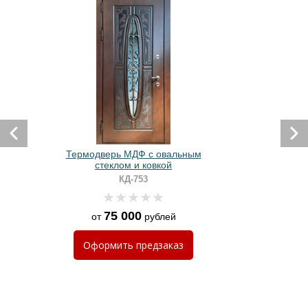
Термодверь МДФ с овальным
стеклом и ковкой
КД-753
75 000
от
рублей
Оформить
предзаказ