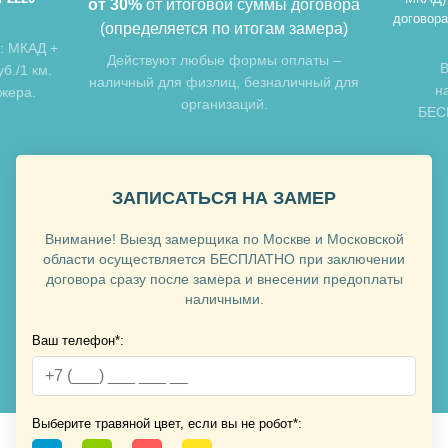
от 30%
от итоговой суммы договора
договора
(определяется по итогам замера)
: МКАД +
Хочу такую
Действуют любые формы оплаты –
В
б./1 км.
наличный для физлиц, безналичный для
н
джера.
организаций.
БЕСП
ЗАПИСАТЬСЯ НА ЗАМЕР
Внимание! Выезд замерщика по Москве и Московской
Хочу такую
области осуществляется БЕСПЛАТНО при заключении
договора сразу после замера и внесении предоплаты
наличными.
Хочу такую
Ваш телефон*:
Выберите травяной цвет, если вы не робот*: