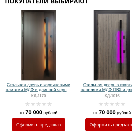
ПОКУПАТЕЛИ ВЫБИРАЮТ
Хочу такую
Хочу такую
Стальная дверь с коричневыми
Стальная дверь в квартиру
плитами МДФ и длинной черной
панелями МДФ ПВХ и длин
ручкой с подсветкой
ручкой с RGB-подсветко
КД-1170
КД-1016
70 000
70 000
от
рублей
от
рублей
Хочу такую
Оформить
предзаказ
Оформить
предзаказ