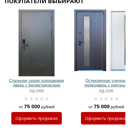
ПОКУПАТЕЛИ ВЫБИРАЮТ
Хочу такую
Хочу такую
Стальная серая порошковая
Остекленная уличная
дверь с биометрическим
термодверь с реечным
электронным замком
оформлением и порошков
КД-1092
КД-1158
окрашиванием
75 000
75 000
от
рублей
от
рублей
Хочу такую
Оформить
предзаказ
Оформить
предзаказ