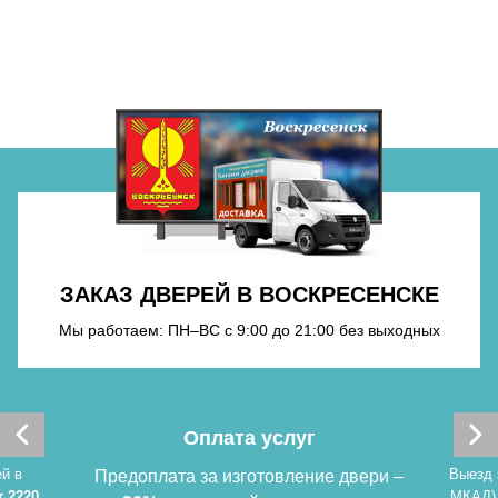
Хочу такую
Хочу такую
ЗАКАЗ ДВЕРЕЙ В ВОСКРЕСЕНСКЕ
Мы работаем: ПН–ВС с 9:00 до 21:00 без выходных
Хочу такую
Оплата услуг
й в
Выезд 
Предоплата за изготовление двери –
т 2220
МКАД)