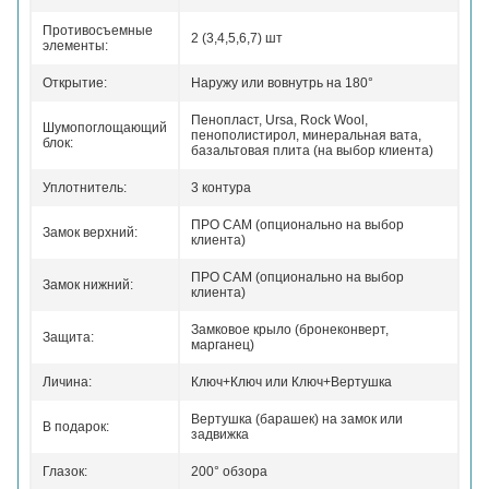
Противосъемные
2 (3,4,5,6,7) шт
элементы:
Открытие:
Наружу или вовнутрь на 180°
Пенопласт, Ursa, Rock Wool,
Шумопоглощающий
пенополистирол, минеральная вата,
блок:
базальтовая плита (на выбор клиента)
Уплотнитель:
3 контура
ПРО САМ (опционально на выбор
Замок верхний:
клиента)
ПРО САМ (опционально на выбор
Замок нижний:
клиента)
Замковое крыло (бронеконверт,
Защита:
марганец)
Личина:
Ключ+Ключ или Ключ+Вертушка
Вертушка (барашек) на замок или
В подарок:
задвижка
Глазок:
200° обзора