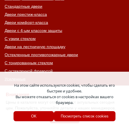
Стандартные двери
Двери престиж-класса
Двери комфорт-класса
Двери с 4-ым классом защиты
С узким стеклом
Двери на лестничную площадку
Остекленные противопожарные двери
С тонированным стеклом
С остекленной фрамугой
Усиленные
На этом сайте используются cookies, чтобы сделать его
С большим стеклом
быстрее и удобнее.
Внимание
С широкими наличниками
Вы можете отказаться от cookies в настройках вашего
Цены в каталоге могут отличаться от актуальных сегодня
браузера.
Серые двери
цен. Пожалуйста, уточняйте детали у наших менеджеров.
С увеличенной и толстой коробкой
Хорошо
OK
Посмотреть список cookies
Двери с выдавленным рисунком
Двери с витражным остеклением