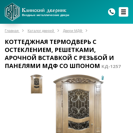
WhatsApp
WhatsApp
Telegram
Max
Max
Входные металлические двери
Мы онлайн!
Мы онлайн!
Мы онлайн!
Мы онлайн!
Мы онлайн!
Главная
Каталог дверей
Двери МДФ
КОТТЕДЖНАЯ ТЕРМОДВЕРЬ С
ОСТЕКЛЕНИЕМ, РЕШЕТКАМИ,
АРОЧНОЙ ВСТАВКОЙ С РЕЗЬБОЙ И
ПАНЕЛЯМИ МДФ СО ШПОНОМ
КД-1257