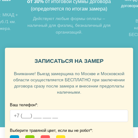
от 30%
от итоговой суммы договора
договора
(определяется по итогам замера)
: МКАД +
Хочу такую
Действуют любые формы оплаты –
В
б./1 км.
наличный для физлиц, безналичный для
н
джера.
организаций.
БЕСП
ЗАПИСАТЬСЯ НА ЗАМЕР
Внимание! Выезд замерщика по Москве и Московской
Хочу такую
области осуществляется БЕСПЛАТНО при заключении
договора сразу после замера и внесении предоплаты
наличными.
Хочу такую
Ваш телефон*:
Выберите травяной цвет, если вы не робот*: